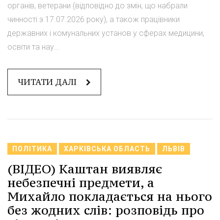
органів, ветерани (відповідно до змін, що набрали
чинності з 17.07.2026 року), а також працівники
державних і комунальних установ у сферах медицини,
освіти та нау...
ЧИТАТИ ДАЛІ
ПОЛІТИКА
ХАРКІВСЬКА ОБЛАСТЬ
ЛЬВІВ
(ВІДЕО) Каштан виявляє
небезпечні предмети, а
Михайло покладається на нього
без жодних слів: розповідь про