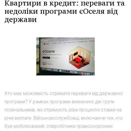
Квартири в кредит: переваги та
недоліки програми єОселя від
держави
Хто має можливість отримати переваги від державної
програми? У рамках програми визначено дві групи
позичальників, які отримують різні процентні ставки на
річні виплати. Військовослужбовці, включаючи тих, хто
був мобілізований, співробітники правоохоронних