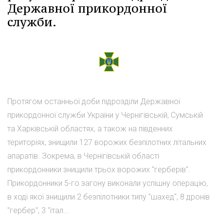
Державної прикордонної
служби.
Протягом останньої доби підрозділи Державної
прикордонної служби України у Чернігівській, Сумській
та Харківській областях, а також на південних
територіях, знищили 127 ворожих безпілотних літальних
апаратів. Зокрема, в Чернігівській області
прикордонники знищили трьох ворожих "герберів".
Прикордонники 5-го загону виконали успішну операцію,
в ході якої знищили 2 безпілотники типу "шахед", 8 дронів
"гербер", 3 "італ...