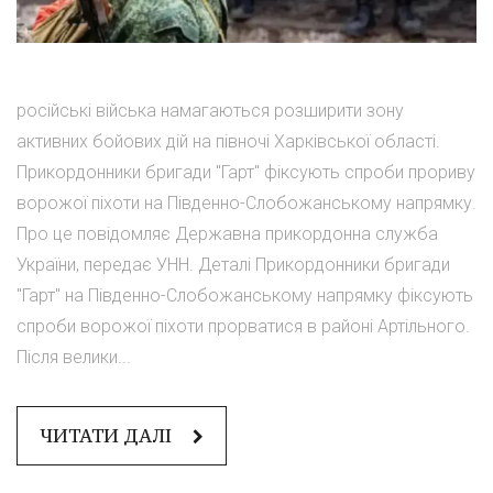
російські війська намагаються розширити зону
активних бойових дій на півночі Харківської області.
Прикордонники бригади "Гарт" фіксують спроби прориву
ворожої піхоти на Південно-Слобожанському напрямку.
Про це повідомляє Державна прикордонна служба
України, передає УНН. Деталі Прикордонники бригади
"Гарт" на Південно-Слобожанському напрямку фіксують
спроби ворожої піхоти прорватися в районі Артільного.
Після велики...
ЧИТАТИ ДАЛІ