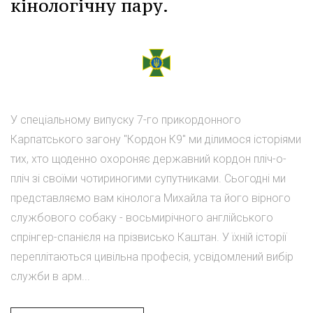
кінологічну пару.
У спеціальному випуску 7-го прикордонного
Карпатського загону "Кордон К9" ми ділимося історіями
тих, хто щоденно охороняє державний кордон пліч-о-
пліч зі своїми чотириногими супутниками. Сьогодні ми
представляємо вам кінолога Михайла та його вірного
службового собаку - восьмирічного англійського
спрінгер-спанієля на прізвисько Каштан. У їхній історії
переплітаються цивільна професія, усвідомлений вибір
служби в арм...