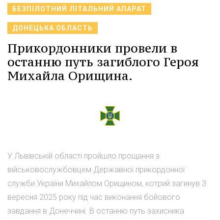
БЕЗПІЛОТНИЙ ЛІТАЛЬНИЙ АПАРАТ
ДОНЕЦЬКА ОБЛАСТЬ
Прикордонники провели в
останню путь загиблого Героя
Михайла Орищина.
У Львівській області пройшло прощання з
військовослужбовцем Державної прикордонної
служби України Михайлом Орищином, котрий загинув 3
вересня 2025 року під час виконання бойового
завдання в Донеччині. В останню путь захисника