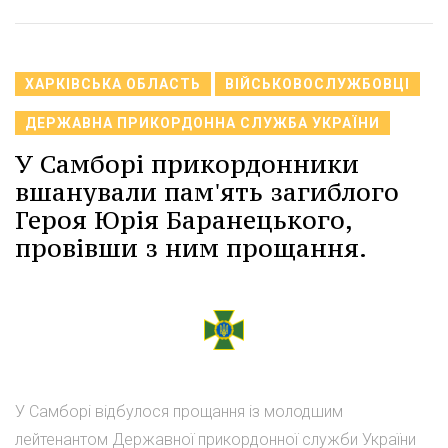
ХАРКІВСЬКА ОБЛАСТЬ
ВІЙСЬКОВОСЛУЖБОВЦІ
ДЕРЖАВНА ПРИКОРДОННА СЛУЖБА УКРАЇНИ
У Самборі прикордонники
вшанували пам'ять загиблого
Героя Юрія Баранецького,
провівши з ним прощання.
У Самборі відбулося прощання із молодшим
лейтенантом Державної прикордонної служби України