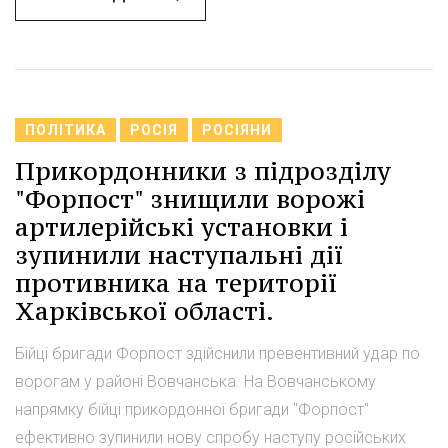
ПОЛІТИКА
РОСІЯ
РОСІЯНИ
Прикордонники з підрозділу
"Форпост" знищили ворожі
артилерійські установки і
зупинили наступальні дії
противника на території
Харківської області.
Бійці бригади Форпост здійснили превентивний удар по
ворогам у районі Вовчанська. На Вовчанському
напрямку бійці прикордонної бригади "Форпост"
ефективно зупинили нову спробу наступу російських