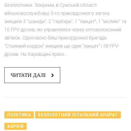
безпілотники. Зокрема, в Сумській області
військовослужбовці 5-го прикордонного загону
знищили 3 "шахеди", 2 "гербери", 1 "ланцет", 1 "молнію" та
16 FPV-дронів, які управлялися через оптоволоконний
зв'язок. Одночасно бійці прикордонної бригади
"Сталевий кордон" знищили ще один "ланцет" і 38 FPV-
дронів. На Харківщині прико...
ЧИТАТИ ДАЛІ
ПОЛІТИКА
БЕЗПІЛОТНИЙ ЛІТАЛЬНИЙ АПАРАТ
ХАРКІВ