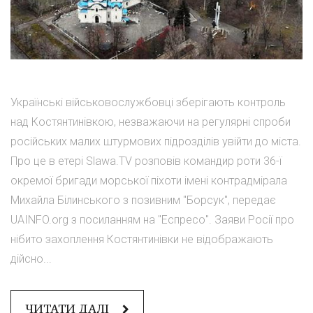
Українські військовослужбовці зберігають контроль
над Костянтинівкою, незважаючи на регулярні спроби
російських малих штурмових підрозділів увійти до міста.
Про це в етері Slawa.TV розповів командир роти 36-ї
окремої бригади морської піхоти імені контрадмірала
Михайла Білинського з позивним "Борсук", передає
UAINFO.org з посиланням на "Еспресо". Заяви Росії про
нібито захоплення Костянтинівки не відображають
дійсно...
ЧИТАТИ ДАЛІ