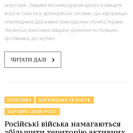
агресорів. Завдяки влучним ударам вдалося знищити
ворожі сили та їх артилерійські системи. Цю інформацію
оприлюднила Державна прикордонна служба України.
Українські захисники завдали ураження по позиціях
противника, де окупант...
ЧИТАТИ ДАЛІ
ПОЛІТИКА
ХАРКІВСЬКА ОБЛАСТЬ
ЗБРОЙНІ СИЛИ РОСІЇ
Російські війська намагаються
збільшити територію активних