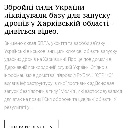
Збройні сили України
ліквідували базу для запуску
дронів у Харківській області -
дивіться відео.
Знищено склад БПЛА, укриття та засоби зв'язку
Українські військові знищили ключові об'єкти запуску
ударних дронів на Харківщині. Про це повідомили в
Державній прикордонній службі України. Згідно з
інформацією відомства, підрозділ РУБпАК "СТРІКС"
виявив інфраструктуру, з якої противник здійснював
запуск безпілотників типу "Молнія", які застосовувалися
для атак на позиції Сил оборони та цивільні об'єкти. У
результаті у...
ЧИТАТИ ДАЛІ