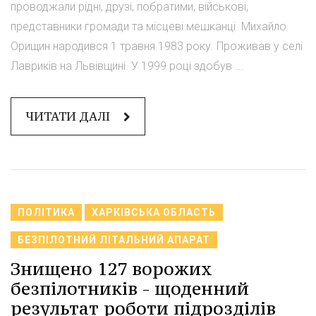
проводжали рідні, друзі, побратими, військові,
представники громади та місцеві мешканці. Михайло
Орищин народився 1 травня 1983 року. Проживав у селі
Лавриків на Львівщині. У 1999 році здобув ...
ЧИТАТИ ДАЛІ
ПОЛІТИКА
ХАРКІВСЬКА ОБЛАСТЬ
БЕЗПІЛОТНИЙ ЛІТАЛЬНИЙ АПАРАТ
Знищено 127 ворожих
безпілотників - щоденний
результат роботи підрозділів