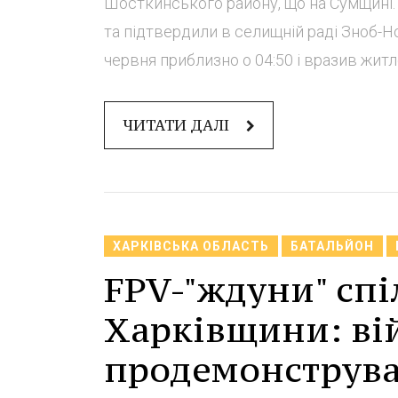
Шосткинського району, що на Сумщині.
та підтвердили в селищній раді Зноб-Н
червня приблизно о 04:50 і вразив житло
ЧИТАТИ ДАЛІ
ХАРКІВСЬКА ОБЛАСТЬ
БАТАЛЬЙОН
FPV-"ждуни" сп
Харківщини: ві
продемонструвал