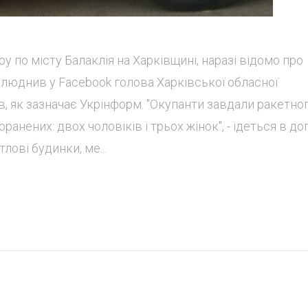
у по місту Балаклія на Харківщині, наразі відомо про
люднив у Facebook голова Харківської обласної
в, як зазначає Укрінформ. "Окупанти завдали ракетно
оранених: двох чоловіків і трьох жінок", - ідеться в доп
ові будинки, ме...