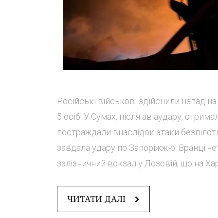
Російські військові здійснили напад н
5 осіб. У Сумах, після авіаудару, отри
постраждали внаслідок атаки безпілотн
завдала удару по Запоріжжю. Вранці чет
залізничний вокзал у Лозовій, що на Харк
ЧИТАТИ ДАЛІ