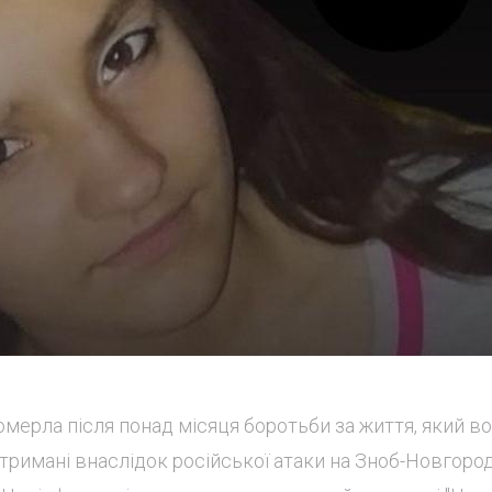
мерла після понад місяця боротьби за життя, який в
 отримані внаслідок російської атаки на Зноб-Новгоро