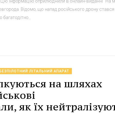
 Цю інформацію оприлюднили в онлайн-виданні "На м
овгорода. Відомо, що напад російського дрону стався
 багатодітно...
БЕЗПІЛОТНИЙ ЛІТАЛЬНИЙ АПАРАТ
ілкуються на шляхах
йськові
и, як їх нейтралізуют