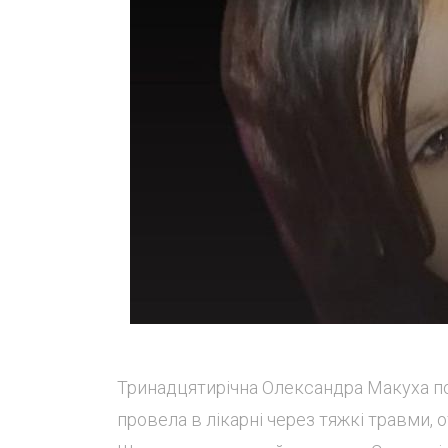
Тринадцятирічна Олександра Макуха по
провела в лікарні через тяжкі травми,