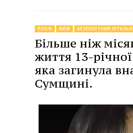
РОСІЯ
КИЇВ
БЕЗПІЛОТНИЙ ЛІТАЛЬН
Більше ніж міся
життя 13-річно
яка загинула вна
Сумщині.