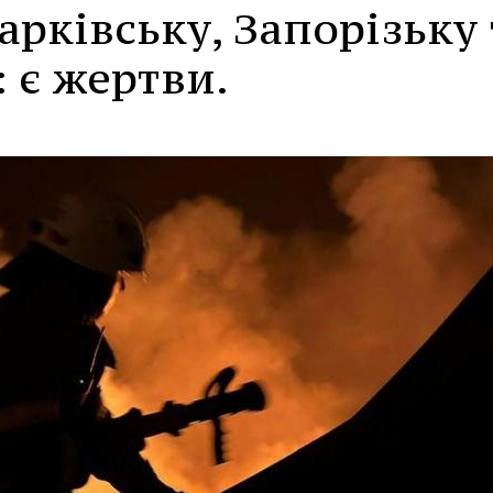
арківську, Запорізьку 
: є жертви.