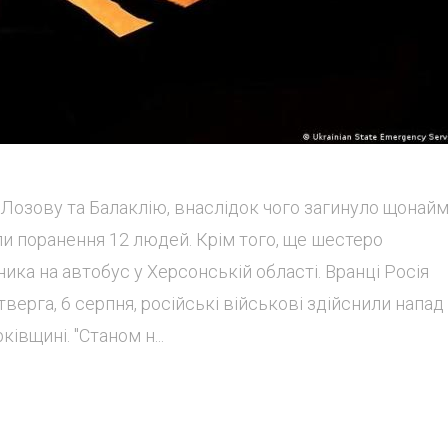
а Лозову та Балаклію, внаслідок чого загинуло щона
мали поранення 12 людей. Крім того, ще шестеро
ика на автобус у Херсонській області. Вранці Росія
верга, 6 серпня, російські військові здійснили напад
івщині. "Станом н...