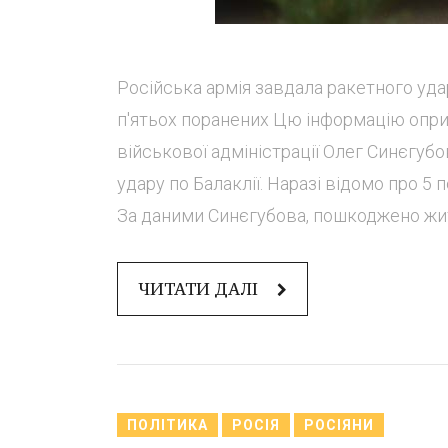
Російська армія завдала ракетного удар
п'ятьох поранених Цю інформацію опри
військової адміністрації Олег Синєгубо
удару по Балаклії. Наразі відомо про 5 п
За даними Синєгубова, пошкоджено житл
ЧИТАТИ ДАЛІ
ПОЛІТИКА
РОСІЯ
РОСІЯНИ