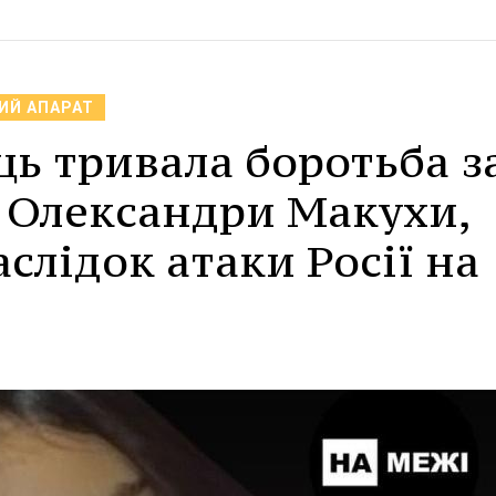
ИЙ АПАРАТ
ць тривала боротьба з
ї Олександри Макухи,
слідок атаки Росії на