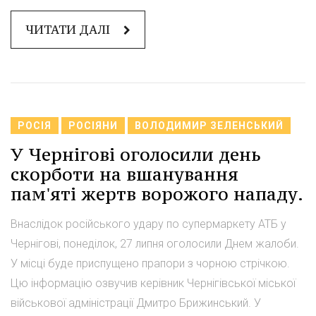
ЧИТАТИ ДАЛІ
РОСІЯ
РОСІЯНИ
ВОЛОДИМИР ЗЕЛЕНСЬКИЙ
У Чернігові оголосили день
скорботи на вшанування
пам'яті жертв ворожого нападу.
Внаслідок російського удару по супермаркету АТБ у
Чернігові, понеділок, 27 липня оголосили Днем жалоби.
У місці буде приспущено прапори з чорною стрічкою.
Цю інформацію озвучив керівник Чернігівської міської
військової адміністрації Дмитро Брижинський. У