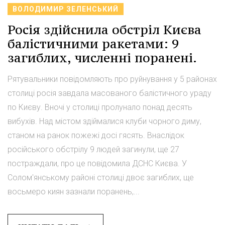
ВОЛОДИМИР ЗЕЛЕНСЬКИЙ
Росія здійснила обстріл Києва
балістичними ракетами: 9
загиблих, численні поранені.
Рятувальники повідомляють про руйнування у 5 районах
столиці росія завдала масованого балістичного ураду
по Києву. Вночі у столиці пролунало понад десять
вибухів. Над містом здіймалися клуби чорного диму,
станом на ранок пожежі досі гясять. Внаслідок
російського обстрілу 9 людей загинули, ще 27
постраждали, про це повідомила ДСНС Києва. У
Солом'янському районі столиці двоє загиблих, ще
восьмеро киян зазнали поранень,...