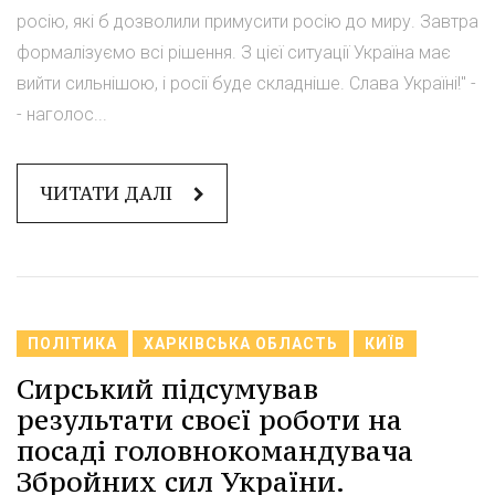
росію, які б дозволили примусити росію до миру. Завтра
формалізуємо всі рішення. З цієї ситуації Україна має
вийти сильнішою, і росії буде складніше. Слава Україні!" -
- наголос...
ЧИТАТИ ДАЛІ
ПОЛІТИКА
ХАРКІВСЬКА ОБЛАСТЬ
КИЇВ
Сирський підсумував
результати своєї роботи на
посаді головнокомандувача
Збройних сил України.