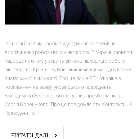
Най найближчим часом буде здійснено всебічне
дослідження роботи всіх міністерств. В Україні оновлять
кадрову політику уряду та змінять підходи до роботи
міністерств. Крім того, Найближчими днями відбудеться
аналіз їхньої діяльності. Про це пише РБК-Україна з
посиланням на заяву українського президента
Володимира Зеленського та допис прем'єр-міністра
Сергія Корецького. Про це повідомляють Контракти.UA.
Президент, пі...
ЧИТАТИ ДАЛІ