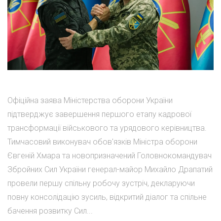
Офіційна заява Міністерства оборони України
підтверджує завершення першого етапу кадрової
трансформації військового та урядового керівництва.
Тимчасовий виконувач обов'язків Міністра оборони
Євгеній Хмара та новопризначений Головнокомандувач
Збройних Сил України генерал-майор Михайло Драпатий
провели першу спільну робочу зустріч, декларуючи
повну консолідацію зусиль, відкритий діалог та спільне
бачення розвитку Сил...