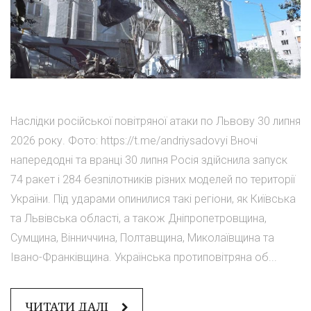
Наслідки російської повітряної атаки по Львову 30 липня
2026 року. Фото: https://t.me/andriysadovyi Вночі
напередодні та вранці 30 липня Росія здійснила запуск
74 ракет і 284 безпілотників різних моделей по території
України. Під ударами опинилися такі регіони, як Київська
та Львівська області, а також Дніпропетровщина,
Сумщина, Вінниччина, Полтавщина, Миколаївщина та
Івано-Франківщина. Українська протиповітряна об...
ЧИТАТИ ДАЛІ