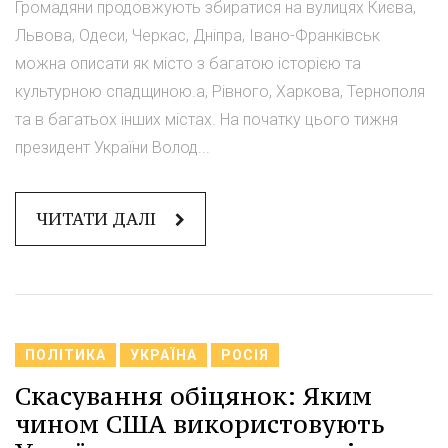
Громадяни продовжують збиратися на вулицях Києва,
Львова, Одеси, Черкас, Дніпра, Івано-Франківськ
можна описати як місто з багатою історією та
культурною спадщиною.а, Рівного, Харкова, Тернополя
та в багатьох інших містах. На початку цього тижня
президент України Волод...
ЧИТАТИ ДАЛІ
ПОЛІТИКА
УКРАЇНА
РОСІЯ
Скасування обіцянок: Яким
чином США використовують