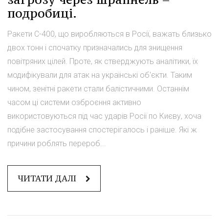
подробиці.
Ракети С-400, що виробляються в Росії, важать близько
двох тонн і спочатку призначались для знищення
повітряних цілей. Проте, як стверджують аналітики, їх
модифікували для атак на українські об'єкти. Таким
чином, зенітні ракети стали балістичними. Останнім
часом ці системи озброєння активно
використовуються під час ударів Росії по Києву, хоча
подібне застосування спостерігалось і раніше. Які ж
причини роблять перероб...
ЧИТАТИ ДАЛІ