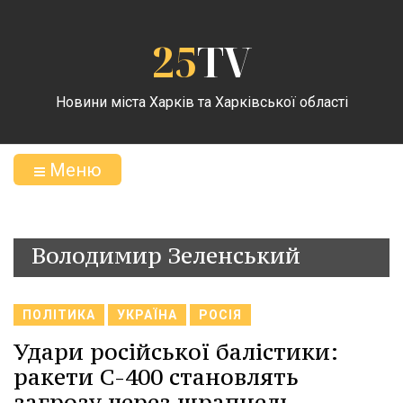
25
TV
Новини міста Харків та Харківської області
Меню
Володимир Зеленський
ПОЛІТИКА
УКРАЇНА
РОСІЯ
Удари російської балістики:
ракети С-400 становлять
загрозу через шрапнель –