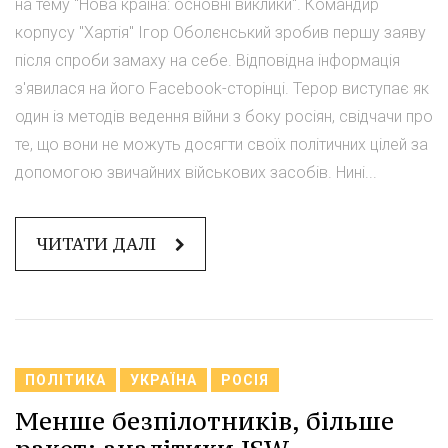
на тему "Нова країна: основні виклики". Командир
корпусу "Хартія" Ігор Оболєнський зробив першу заяву
після спроби замаху на себе. Відповідна інформація
з'явилася на його Facebook-сторінці. Терор виступає як
один із методів ведення війни з боку росіян, свідчачи про
те, що вони не можуть досягти своїх політичних цілей за
допомогою звичайних військових засобів. Нині...
ЧИТАТИ ДАЛІ
ПОЛІТИКА
УКРАЇНА
РОСІЯ
Менше безпілотників, більше