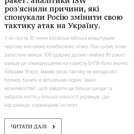
ракет: аналітики ISW
роз'яснили причини, які
спонукали Росію змінити свою
тактику атак на Україну.
У ніч проти 30 липня російські війська влаштували
чергову масовану комбіновану атаку. При цьому вони
запустили менше 300 ударних дронів і майже 80 ракет,
раніше це співвідношення на користь БпЛА було значно
більшим. Ворог змінив свою тактику не випадково:
Кремль бачить в актуальних подіях "вікно
можливостей", щоб завдати ще більше шкоди та
забрати життя у більшої кількості українців. Цю
інформацію оприлюднив Інститут...
ЧИТАТИ ДАЛІ