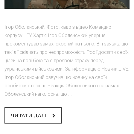
Ігор Оболєнський. Фото: кадр з відео Командир
корпусу НГУ Хартія Ігор Оболєнський уперше
прокоментував замах, скоєний на нього. Він заявив, що
такі дії свідчать про неспроможність Росії досягти своїх
цілей на полі бою та є проявом страху перед
українськими військовими. За інформацією Новини.LIVE,
Ігор Оболєнський озвучив цю новину на своїй
особистій сторінці. Реакція Оболєнського на замах
Оболєнський наголосив, що ...
ЧИТАТИ ДАЛІ