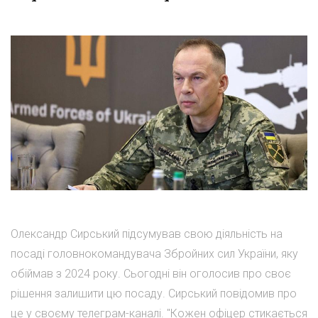
Олександр Сирський підсумував свою діяльність на
посаді головнокомандувача Збройних сил України, яку
обіймав з 2024 року. Сьогодні він оголосив про своє
рішення залишити цю посаду. Сирський повідомив про
це у своєму телеграм-каналі. "Кожен офіцер стикається