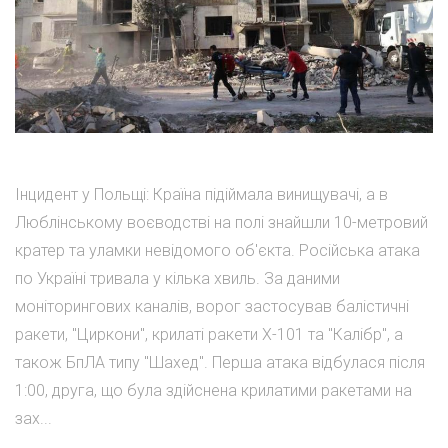
Інцидент у Польщі: Країна підіймала винищувачі, а в
Люблінському воєводстві на полі знайшли 10-метровий
кратер та уламки невідомого об'єкта. Російська атака
по Україні тривала у кілька хвиль. За даними
моніторингових каналів, ворог застосував балістичні
ракети, "Циркони", крилаті ракети Х-101 та "Калібр", а
також БпЛА типу "Шахед". Перша атака відбулася після
1:00, друга, що була здійснена крилатими ракетами на
зах...