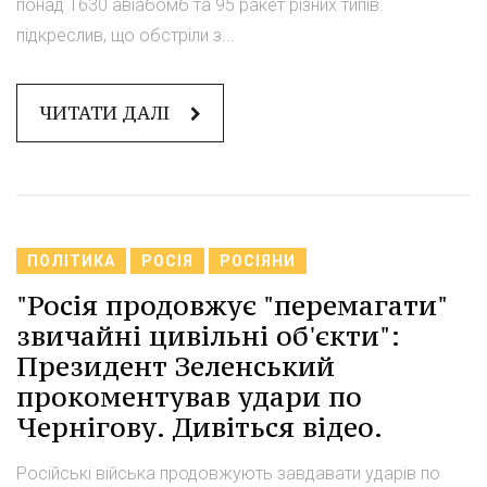
понад 1630 авіабомб та 95 ракет різних типів.
підкреслив, що обстріли з...
ЧИТАТИ ДАЛІ
ПОЛІТИКА
РОСІЯ
РОСІЯНИ
"Росія продовжує "перемагати"
звичайні цивільні об'єкти":
Президент Зеленський
прокоментував удари по
Чернігову. Дивіться відео.
Російські війська продовжують завдавати ударів по