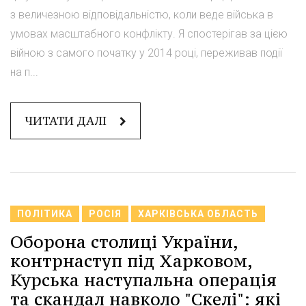
з величезною відповідальністю, коли веде війська в
умовах масштабного конфлікту. Я спостерігав за цією
війною з самого початку у 2014 році, переживав події
на п...
ЧИТАТИ ДАЛІ
ПОЛІТИКА
РОСІЯ
ХАРКІВСЬКА ОБЛАСТЬ
Оборона столиці України,
контрнаступ під Харковом,
Курська наступальна операція
та скандал навколо "Скелі": які