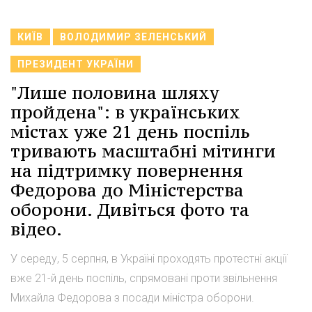
КИЇВ
ВОЛОДИМИР ЗЕЛЕНСЬКИЙ
ПРЕЗИДЕНТ УКРАЇНИ
"Лише половина шляху
пройдена": в українських
містах уже 21 день поспіль
тривають масштабні мітинги
на підтримку повернення
Федорова до Міністерства
оборони. Дивіться фото та
відео.
У середу, 5 серпня, в Україні проходять протестні акції
вже 21-й день поспіль, спрямовані проти звільнення
Михайла Федорова з посади міністра оборони.