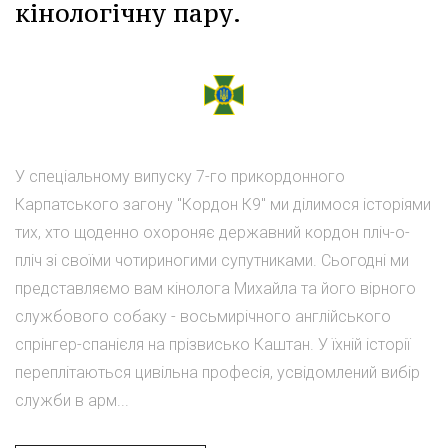
кінологічну пару.
У спеціальному випуску 7-го прикордонного
Карпатського загону "Кордон К9" ми ділимося історіями
тих, хто щоденно охороняє державний кордон пліч-о-
пліч зі своїми чотириногими супутниками. Сьогодні ми
представляємо вам кінолога Михайла та його вірного
службового собаку - восьмирічного англійського
спрінгер-спанієля на прізвисько Каштан. У їхній історії
переплітаються цивільна професія, усвідомлений вибір
служби в арм...