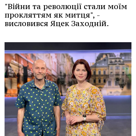
"Війни та революції стали моїм
прокляттям як митця", -
висловився Яцек Заходній.