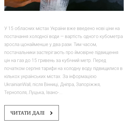
У 15 обласних містах України вже введено нові ціни на
постачання холодної води — вартість одного кубометра
зросла щонайменше у два рази. Тим часом,
постачальники застерігають про ймовірне підвищення
цін на газ до 15 гривень за кубічний метр. Перед
початком серпня тарифи на холодну воду підвищилися в
кількох українських містах. За інформацією
UkrainianWall, після Вінниці, Дніпра, Запоріжжя,
Тернополя, Луцька, Івано-...
ЧИТАТИ ДАЛІ