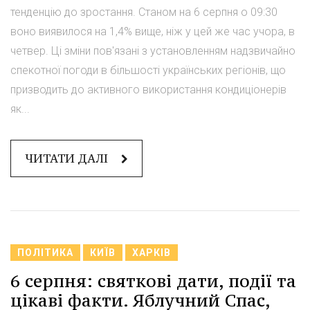
тенденцію до зростання. Станом на 6 серпня о 09:30
воно виявилося на 1,4% вище, ніж у цей же час учора, в
четвер. Ці зміни пов'язані з установленням надзвичайно
спекотної погоди в більшості українських регіонів, що
призводить до активного використання кондиціонерів
як...
ЧИТАТИ ДАЛІ
ПОЛІТИКА
КИЇВ
ХАРКІВ
6 серпня: святкові дати, події та
цікаві факти. Яблучний Спас,