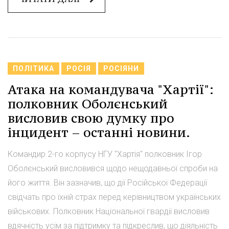
ПОЛІТИКА
РОСІЯ
РОСІЯНИ
Атака на командувача "Хартії":
полковник Оболєнський
висловив свою думку про
інцидент – останні новини.
Командир 2-го корпусу НГУ "Хартія" полковник Ігор
Оболєнський висловився щодо нещодавньої спроби на
його життя. Він зазначив, що дії Російської Федерації
свідчать про їхній страх перед керівництвом українських
військових. Полковник Національної гвардії висловив
вдячність усім за підтримку та підкреслив, що діяльність