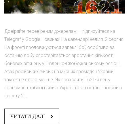
Довіряйте перевіреним джерелам — підписуйтеся на
Telegraf у Google Новинах! На календарі неділя, 2 серпня.
На фронті продовжуються запеклі бої, особливо за
останню добу спостерігається зростання кількості
бойових зіткнень у Південно-Слобожанському регіоні.
Атак російських військ на мирних громадян України
також не стало менше. Як проходить 1621-й день
повномасштабної війни в Україні та які останні новини з
фронту 2...
ЧИТАТИ ДАЛІ