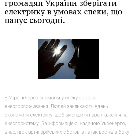
громадян України зберігати
електрику в умовах спеки, що
панує сьогодні.
В Україні через аномальну спеку зросло
енергоспоживання. Людей закликають вдень
економити електрику, щоб зменшити навантаження на
енергосистему. За інформацією, наданою Укренерго,
внаслідок артилерійських обстрілів і атак дронів з боку