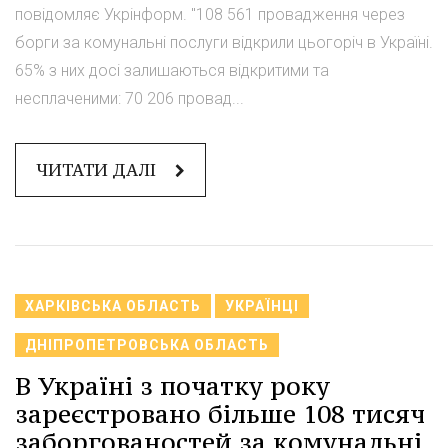
повідомляє Укрінформ. "108 561 провадження через
борги за комунальні послуги відкрили цьогоріч в Україні.
65% з них досі залишаються відкритими та
несплаченими: 70 206 провад...
ЧИТАТИ ДАЛІ
ХАРКІВСЬКА ОБЛАСТЬ
УКРАЇНЦІ
ДНІПРОПЕТРОВСЬКА ОБЛАСТЬ
В Україні з початку року
зареєстровано більше 108 тисяч
заборгованостей за комунальні