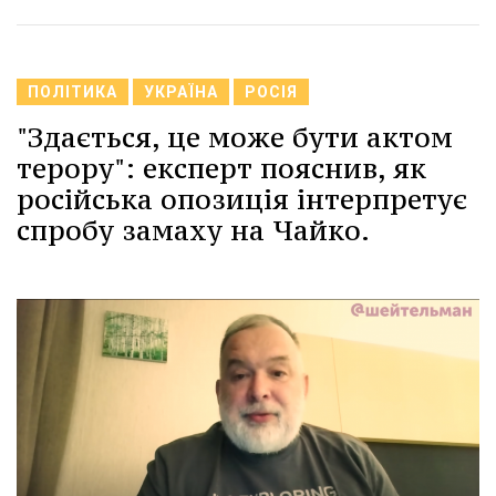
ПОЛІТИКА
УКРАЇНА
РОСІЯ
"Здається, це може бути актом
терору": експерт пояснив, як
російська опозиція інтерпретує
спробу замаху на Чайко.