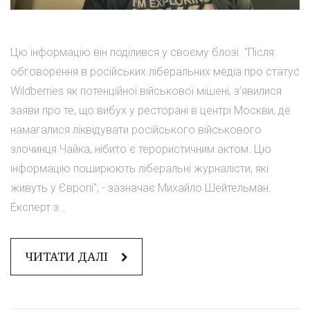
Цю інформацію він поділився у своєму блозі. "Після
обговорення в російських ліберальних медіа про статус
Wildberries як потенційної військової мішені, з’явилися
заяви про те, що вибух у ресторані в центрі Москви, де
намагалися ліквідувати російського військового
злочинця Чайка, нібито є терористичним актом. Цю
інформацію поширюють ліберальні журналісти, які
живуть у Європі", - зазначає Михайло Шейтельман.
Експерт з...
ЧИТАТИ ДАЛІ