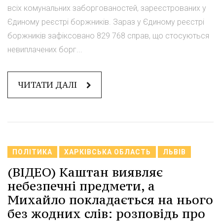
всіх комунальних заборгованостей, зареєстрованих у
Єдиному реєстрі боржників. Зараз у Єдиному реєстрі
боржників зафіксовано 829 768 справ, що стосуються
невиплачених борг...
ЧИТАТИ ДАЛІ
ПОЛІТИКА
ХАРКІВСЬКА ОБЛАСТЬ
ЛЬВІВ
(ВІДЕО) Каштан виявляє
небезпечні предмети, а
Михайло покладається на нього
без жодних слів: розповідь про