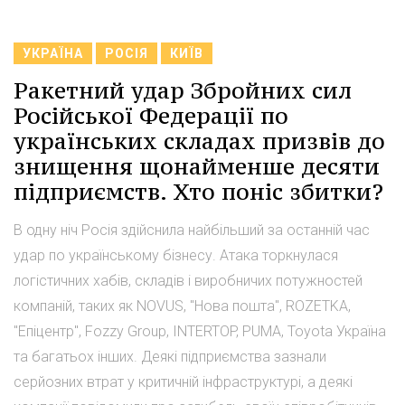
УКРАЇНА
РОСІЯ
КИЇВ
Ракетний удар Збройних сил
Російської Федерації по
українських складах призвів до
знищення щонайменше десяти
підприємств. Хто поніс збитки?
В одну ніч Росія здійснила найбільший за останній час
удар по українському бізнесу. Атака торкнулася
логістичних хабів, складів і виробничих потужностей
компаній, таких як NOVUS, "Нова пошта", ROZETKA,
"Епіцентр", Fozzy Group, INTERTOP, PUMA, Toyota Україна
та багатьох інших. Деякі підприємства зазнали
серйозних втрат у критичній інфраструктурі, а деякі