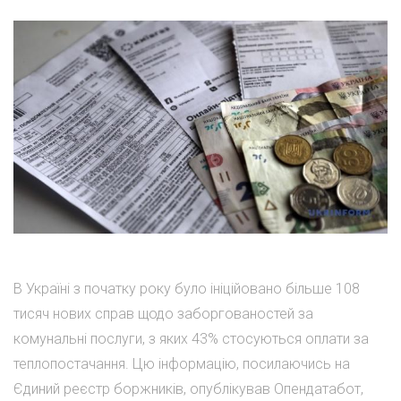
В Україні з початку року було ініційовано більше 108
тисяч нових справ щодо заборгованостей за
комунальні послуги, з яких 43% стосуються оплати за
теплопостачання. Цю інформацію, посилаючись на
Єдиний реєстр боржників, опублікував Опендатабот,