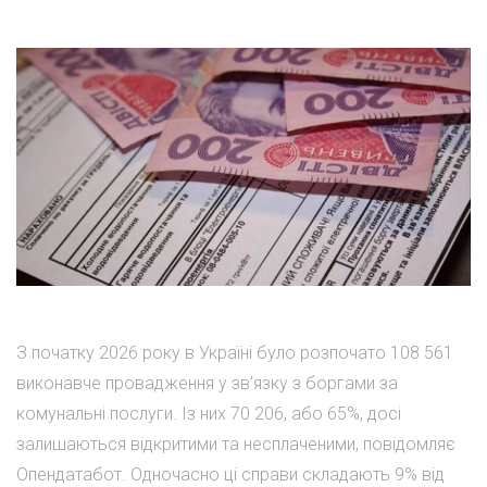
З початку 2026 року в Україні було розпочато 108 561
виконавче провадження у зв’язку з боргами за
комунальні послуги. Із них 70 206, або 65%, досі
залишаються відкритими та несплаченими, повідомляє
Опендатабот. Одночасно ці справи складають 9% від