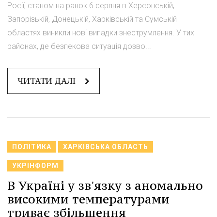
Росії, станом на ранок 6 серпня в Херсонській,
Запорізькій, Донецькій, Харківській та Сумській
областях виникли нові випадки знеструмлення. У тих
районах, де безпекова ситуація дозво...
ЧИТАТИ ДАЛІ
ПОЛІТИКА
ХАРКІВСЬКА ОБЛАСТЬ
УКРІНФОРМ
В Україні у зв'язку з аномально
високими температурами
триває збільшення