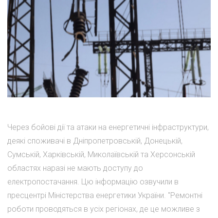
Через бойові дії та атаки на енергетичні інфраструктури,
деякі споживачі в Дніпропетровській, Донецькій,
Сумській, Харківській, Миколаївській та Херсонській
областях наразі не мають доступу до
електропостачання. Цю інформацію озвучили в
пресцентрі Міністерства енергетики України. "Ремонтні
роботи проводяться в усіх регіонах, де це можливе з