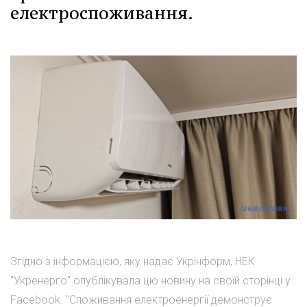
електроспоживання.
Згідно з інформацією, яку надає Укрінформ, НЕК
"Укренерго" опублікувала цю новину на своїй сторінці у
Facebook. "Споживання електроенергії демонструє