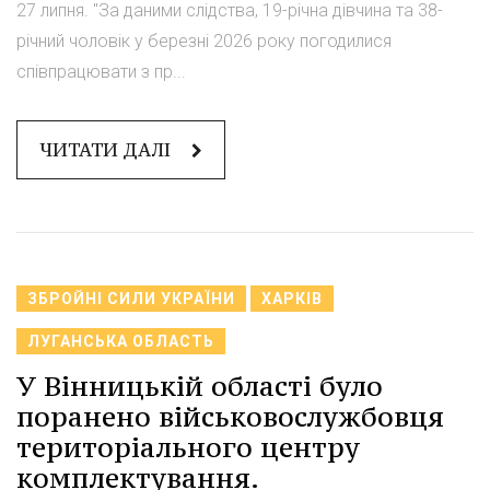
27 липня. "За даними слідства, 19-річна дівчина та 38-
річний чоловік у березні 2026 року погодилися
співпрацювати з пр...
ЧИТАТИ ДАЛІ
ЗБРОЙНІ СИЛИ УКРАЇНИ
ХАРКІВ
ЛУГАНСЬКА ОБЛАСТЬ
У Вінницькій області було
поранено військовослужбовця
територіального центру
комплектування.