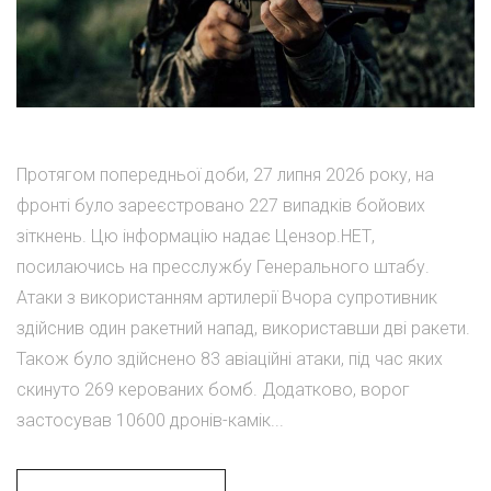
Протягом попередньої доби, 27 липня 2026 року, на
фронті було зареєстровано 227 випадків бойових
зіткнень. Цю інформацію надає Цензор.НЕТ,
посилаючись на пресслужбу Генерального штабу.
Атаки з використанням артилерії Вчора супротивник
здійснив один ракетний напад, використавши дві ракети.
Також було здійснено 83 авіаційні атаки, під час яких
скинуто 269 керованих бомб. Додатково, ворог
застосував 10600 дронів-камік...