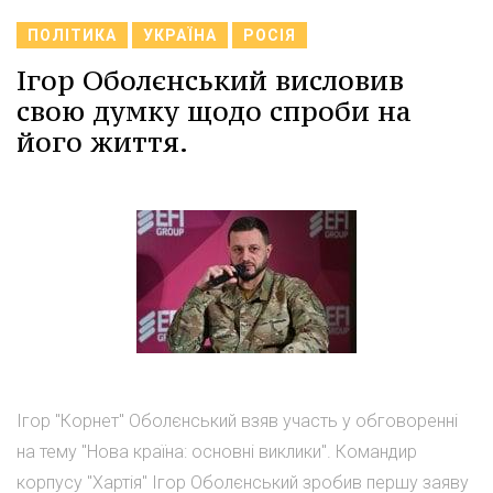
ПОЛІТИКА
УКРАЇНА
РОСІЯ
Ігор Оболєнський висловив
свою думку щодо спроби на
його життя.
Ігор "Корнет" Оболєнський взяв участь у обговоренні
на тему "Нова країна: основні виклики". Командир
корпусу "Хартія" Ігор Оболєнський зробив першу заяву