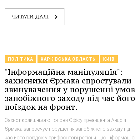
ЧИТАТИ ДАЛІ
ПОЛІТИКА
ХАРКІВСЬКА ОБЛАСТЬ
КИЇВ
"Інформаційна маніпуляція":
захисники Єрмака спростували
звинувачення у порушенні умов
запобіжного заходу під час його
поїздок на фронт.
Захист колишнього голови Офісу президента Андрія
Єрмака заперечує порушення запобіжного заходу під
час його поїздок у прифронтові регіони. Цю інформацію