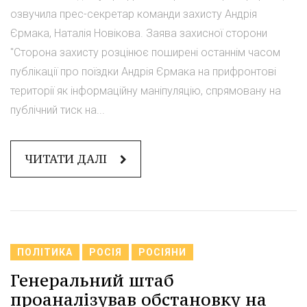
озвучила прес-секретар команди захисту Андрія
Єрмака, Наталія Новікова. Заява захисної сторони
"Сторона захисту розцінює поширені останнім часом
публікації про поїздки Андрія Єрмака на прифронтові
території як інформаційну маніпуляцію, спрямовану на
публічний тиск на...
ЧИТАТИ ДАЛІ
ПОЛІТИКА
РОСІЯ
РОСІЯНИ
Генеральний штаб
проаналізував обстановку на