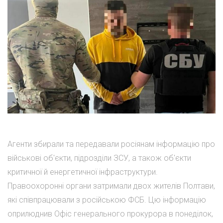
Агенти збирали та передавали росіянам інформацію про
військові об'єкти, підрозділи ЗСУ, а також об'єкти
критичної й енергетичної інфраструктури.
Правоохоронні органи затримали двох жителів Полтави,
які співпрацювали з російською ФСБ. Цю інформацію
оприлюднив Офіс генерального прокурора в понеділок,