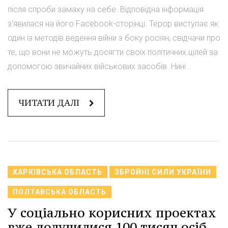
після спроби замаху на себе. Відповідна інформація
з'явилася на його Facebook-сторінці. Терор виступає як
один із методів ведення війни з боку росіян, свідчачи про
те, що вони не можуть досягти своїх політичних цілей за
допомогою звичайних військових засобів. Нині...
ЧИТАТИ ДАЛІ
ХАРКІВСЬКА ОБЛАСТЬ
ЗБРОЙНІ СИЛИ УКРАЇНИ
ПОЛТАВСЬКА ОБЛАСТЬ
У соціально корисних проектах
вже долучилися 100 тисяч осіб,