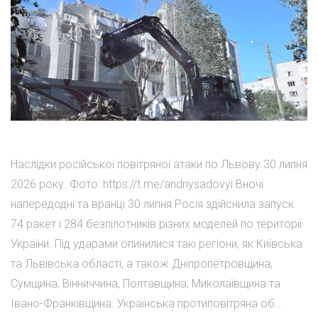
Наслідки російської повітряної атаки по Львову 30 липня
2026 року. Фото: https://t.me/andriysadovyi Вночі
напередодні та вранці 30 липня Росія здійснила запуск
74 ракет і 284 безпілотників різних моделей по території
України. Під ударами опинилися такі регіони, як Київська
та Львівська області, а також Дніпропетровщина,
Сумщина, Вінниччина, Полтавщина, Миколаївщина та
Івано-Франківщина. Українська протиповітряна об...