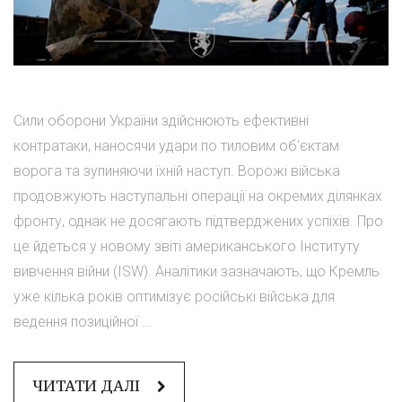
Сили оборони України здійснюють ефективні
контратаки, наносячи удари по тиловим об'єктам
ворога та зупиняючи їхній наступ. Ворожі війська
продовжують наступальні операції на окремих ділянках
фронту, однак не досягають підтверджених успіхів. Про
це йдеться у новому звіті американського Інституту
вивчення війни (ISW). Аналітики зазначають, що Кремль
уже кілька років оптимізує російські війська для
ведення позиційної ...
ЧИТАТИ ДАЛІ