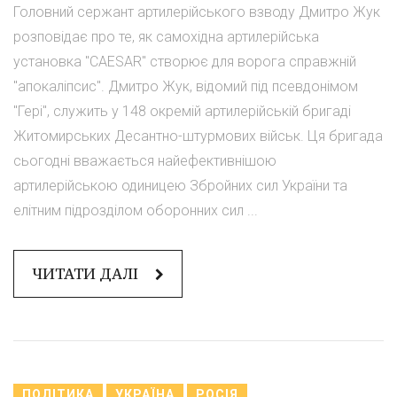
Головний сержант артилерійського взводу Дмитро Жук
розповідає про те, як самохідна артилерійська
установка "CAESAR" створює для ворога справжній
"апокаліпсис". Дмитро Жук, відомий під псевдонімом
"Гері", служить у 148 окремій артилерійській бригаді
Житомирських Десантно-штурмових військ. Ця бригада
сьогодні вважається найефективнішою
артилерійською одиницею Збройних сил України та
елітним підрозділом оборонних сил ...
ЧИТАТИ ДАЛІ
ПОЛІТИКА
УКРАЇНА
РОСІЯ