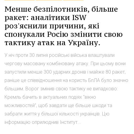
Менше безпілотників, більше
ракет: аналітики ISW
роз'яснили причини, які
спонукали Росію змінити свою
тактику атак на Україну.
У ніч проти 30 липня російські війська влаштували
чергову масовану комбіновану атаку. При цьому вони
запустили менше 300 ударних дронів і майже 80 ракет,
раніше це співвідношення на користь БпЛА було значно
більшим. Ворог змінив свою тактику не випадково:
Кремль бачить в актуальних подіях "вікно
можливостей", щоб завдати ще більше шкоди та
забрати життя у більшої кількості українців. Цю
інформацію оприлюднив Інститут...