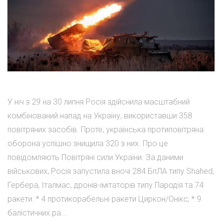
У ніч з 29 на 30 липня Росія здійснила масштабний
комбінований напад на Україну, використавши 358
повітряних засобів. Проте, українська протиповітряна
оборона успішно знищила 320 з них. Про це
повідомляють Повітряні сили України. За даними
військових, Росія запустила вночі 284 БпЛА типу Shahed,
Гербера, Італмас, дронів-імітаторів типу Пародія та 74
ракети: * 4 протикорабельні ракети Циркон/Онікс; * 9
балістичних ра...