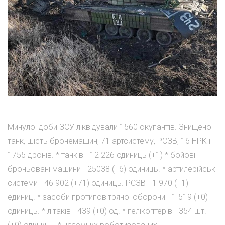
Минулої доби ЗСУ ліквідували 1560 окупантів. Знищено
танк, шість бронемашин, 71 артсистему, РСЗВ, 16 НРК і
1755 дронів. * танків - 12 226 одиниць (+1) * бойові
броньовані машини - 25038 (+6) одиниць. * артилерійські
системи - 46 902 (+71) одиниць. РСЗВ - 1 970 (+1)
единиц. * засоби протиповітряної оборони - 1 519 (+0)
одиниць. * літаків - 439 (+0) од. * гелікоптерів - 354 шт.