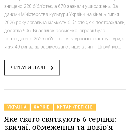
знищено 228 бібліотек, а 678 зазнали ушкоджень. За
даними Міністерства культури України, на кінець липня
2026 року загальна кількість бібліотек, які постраждали,
досягла 906. Внаслідок російської агресії було
пошкоджено 2625 об'єктів культурної інфраструктури, з
яких 49 випадків зафіксовано лише в липні. Ці руйнув...
ЧИТАТИ ДАЛІ
УКРАЇНА
ХАРКІВ
КИТАЙ (РЕГІОН)
Яке свято святкують 6 серпня:
звичаї, обмеження та повір'я