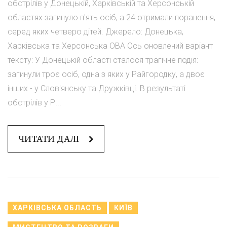
обстрілів у Донецькій, Харківській та Херсонській
областях загинуло п'ять осіб, а 24 отримали поранення,
серед яких четверо дітей. Джерело: Донецька,
Харківська та Херсонська ОВА Ось оновлений варіант
тексту: У Донецькій області сталося трагічне подія:
загинули троє осіб, одна з яких у Райгородку, а двоє
інших - у Слов'янську та Дружківці. В результаті
обстрілів у Р...
ЧИТАТИ ДАЛІ
ХАРКІВСЬКА ОБЛАСТЬ
КИЇВ