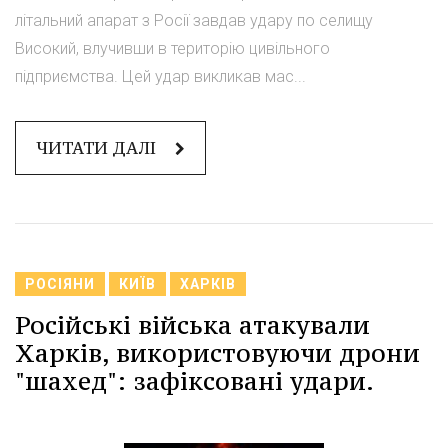
літальний апарат з Росії завдав удару по селищу
Високий, влучивши в територію цивільного
підприємства. Цей удар викликав мас...
ЧИТАТИ ДАЛІ
РОСІЯНИ
КИЇВ
ХАРКІВ
Російські війська атакували
Харків, використовуючи дрони
"шахед": зафіксовані удари.