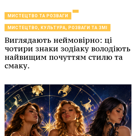
МИСТЕЦТВО ТА РОЗВАГИ
МИСТЕЦТВО, КУЛЬТУРА, РОЗВАГИ ТА ЗМІ
Виглядають неймовірно: ці
чотири знаки зодіаку володіють
найвищим почуттям стилю та
смаку.