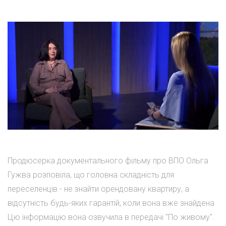
Продюсерка документального фільму про ВПО Ольга
Гужва розповіла, що головна складність для
переселенців - не знайти орендовану квартиру, а
відсутність будь-яких гарантій, коли вона вже знайдена
Цю інформацію вона озвучила в передачі "По живому".