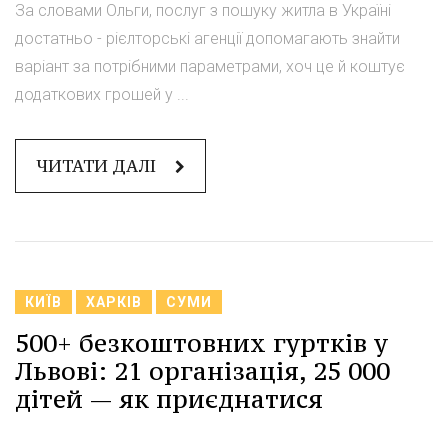
За словами Ольги, послуг з пошуку житла в Україні
достатньо - рієлторські агенції допомагають знайти
варіант за потрібними параметрами, хоч це й коштує
додаткових грошей у ...
ЧИТАТИ ДАЛІ
КИЇВ
ХАРКІВ
СУМИ
500+ безкоштовних гуртків у
Львові: 21 організація, 25 000
дітей — як приєднатися