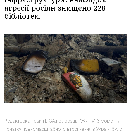
агресії росіян знищено 228
бібліотек.
Редакторка новин LIGA.net, розділ "Життя" З моменту
початку повномасштабного вторгнення в Україні було