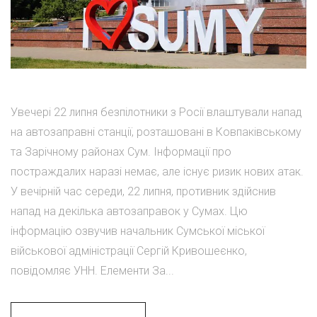
Увечері 22 липня безпілотники з Росії влаштували напад
на автозаправні станції, розташовані в Ковпаківському
та Зарічному районах Сум. Інформації про
постраждалих наразі немає, але існує ризик нових атак.
У вечірній час середи, 22 липня, противник здійснив
напад на декілька автозаправок у Сумах. Цю
інформацію озвучив начальник Сумської міської
військової адміністрації Сергій Кривошеєнко,
повідомляє УНН. Елементи За...