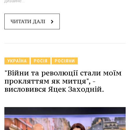
дизайне...
ЧИТАТИ ДАЛІ
УКРАЇНА
РОСІЯ
РОСІЯНИ
"Війни та революції стали моїм
прокляттям як митця", -
висловився Яцек Заходній.