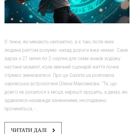
Є тижні, які минають непомітно, а є такі, після яких
людина раптом розуміє: назад дороги вже немає. Саме
зараз з 27 липня по 2 серпня для семи знаків зодіаку
настане момент, коли звичний сценарій життя почне
стрімко змінюватися. Про це Gazeta.ua розповіла
харківська астрологиня Олена Максимова. "Те, що
довго не рухалося з місця, нарешті зрушить, а двері, які
здавалися назавжди зачиненими, несподівано
прочиняться, -...
ЧИТАТИ ДАЛІ