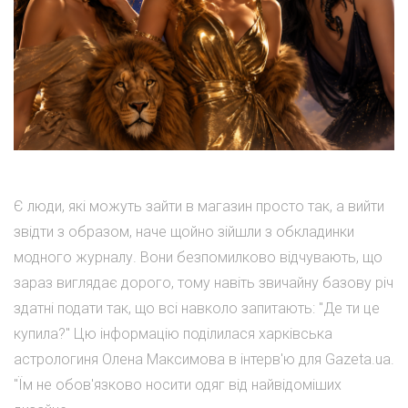
Є люди, які можуть зайти в магазин просто так, а вийти
звідти з образом, наче щойно зійшли з обкладинки
модного журналу. Вони безпомилково відчувають, що
зараз виглядає дорого, тому навіть звичайну базову річ
здатні подати так, що всі навколо запитають: "Де ти це
купила?" Цю інформацію поділилася харківська
астрологиня Олена Максимова в інтерв'ю для Gazeta.ua.
"Їм не обов'язково носити одяг від найвідоміших