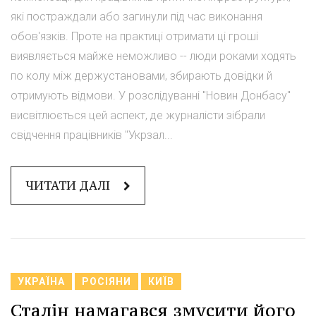
які постраждали або загинули під час виконання
обов'язків. Проте на практиці отримати ці гроші
виявляється майже неможливо -- люди роками ходять
по колу між держустановами, збирають довідки й
отримують відмови. У розслідуванні "Новин Донбасу"
висвітлюється цей аспект, де журналісти зібрали
свідчення працівників "Укрзал...
ЧИТАТИ ДАЛІ
УКРАЇНА
РОСІЯНИ
КИЇВ
Сталін намагався змусити його