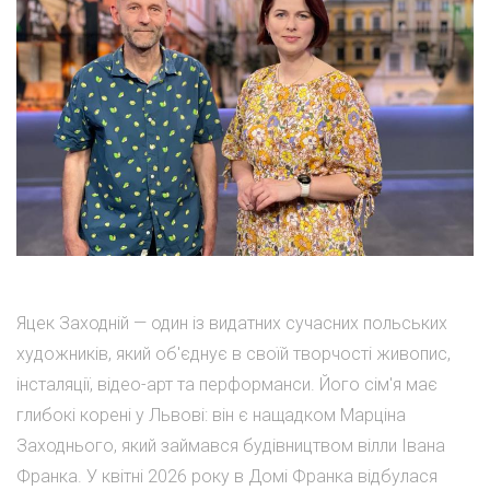
Яцек Заходній — один із видатних сучасних польських
художників, який об'єднує в своїй творчості живопис,
інсталяції, відео-арт та перформанси. Його сім'я має
глибокі корені у Львові: він є нащадком Марціна
Заходнього, який займався будівництвом вілли Івана
Франка. У квітні 2026 року в Домі Франка відбулася