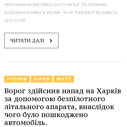
персональна виставка цього митця. Ви, зокрема,
зображуєте війну в Україні. Чи не бажали б ви замість
цього ств...
ЧИТАТИ ДАЛІ
РОСІЯНИ
ХАРКІВ
МІСТО
Ворог здійснив напад на Харків
за допомогою безпілотного
літального апарата, внаслідок
чого було пошкоджено
автомобіль.