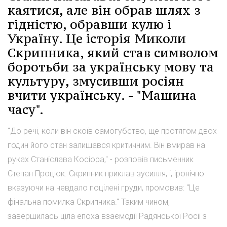
каятися, але він обрав шлях з
гідністю, обравши кулю і
Україну. Це історія Миколи
Скрипника, який став символом
боротьби за українську мову та
культуру, змусивши росіян
вчити українську. - "Машина
часу".
"До речі, коли він скоїв самогубство, ще протягом двох
годин його стан залишався критичним. Він вмирав на
руках Станіслава Косіора," - розповів письменник
Степан Процюк. Скрипник приклав зусилля, і, іронічно
вказуючи на невдало поцілені груди, промовив: "Це
фінальна помилка Скрипника." Таким чином,
завершилась ціла епоха взаємодії Радянської Росії з