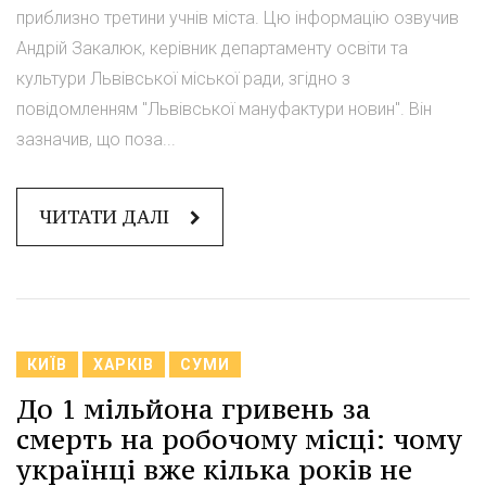
приблизно третини учнів міста. Цю інформацію озвучив
Андрій Закалюк, керівник департаменту освіти та
культури Львівської міської ради, згідно з
повідомленням "Львівської мануфактури новин". Він
зазначив, що поза...
ЧИТАТИ ДАЛІ
КИЇВ
ХАРКІВ
СУМИ
До 1 мільйона гривень за
смерть на робочому місці: чому
українці вже кілька років не