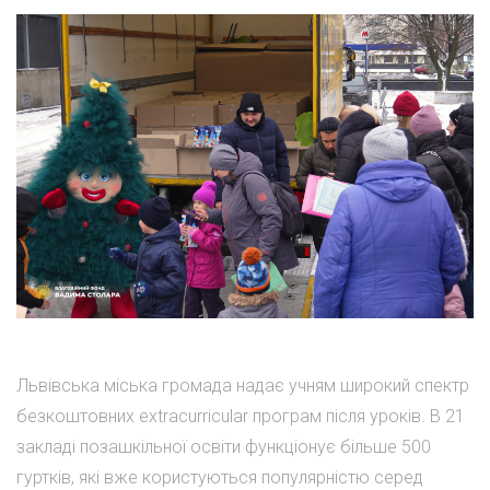
Львівська міська громада надає учням широкий спектр
безкоштовних extracurricular програм після уроків. В 21
закладі позашкільної освіти функціонує більше 500
гуртків, які вже користуються популярністю серед