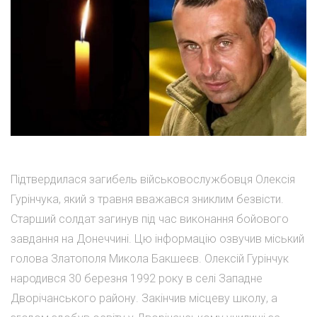
Підтвердилася загибель військовослужбовця Олексія
Гурінчука, який з травня вважався зниклим безвісти.
Старший солдат загинув під час виконання бойового
завдання на Донеччині. Цю інформацію озвучив міський
голова Златополя Микола Бакшеєв. Олексій Гурінчук
народився 30 березня 1992 року в селі Западне
Дворічанського району. Закінчив місцеву школу, а