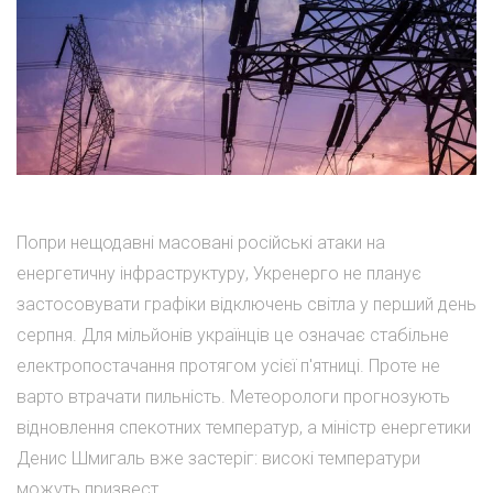
Попри нещодавні масовані російські атаки на
енергетичну інфраструктуру, Укренерго не планує
застосовувати графіки відключень світла у перший день
серпня. Для мільйонів українців це означає стабільне
електропостачання протягом усієї п'ятниці. Проте не
варто втрачати пильність. Метеорологи прогнозують
відновлення спекотних температур, а міністр енергетики
Денис Шмигаль вже застеріг: високі температури
можуть призвест...