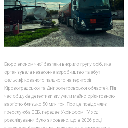
Бюро економічної безпеки викрило групу осіб, яка
організувала незаконне виробництво та збут
фальсифікованого пального на території
Кіровоградської та Дніпропетровської областей. Під
час обшуків детективи вилучили майно орієнтовною
вартістю близько 50 млн грн. Про це повідомляє
пресслужба БЕБ, передає Укрінформ. "У ході
розслідування було з'ясовано, що в 2026 році