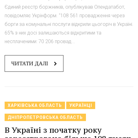
Єдиний реєстр боржників, опублікував Опендатабот,
повідомляє Укрінформ. "108 561 провадження через
борги за комунальні послуги відкрили цьогоріч в Україні.
65% з них досі залишаються відкритими та
несплаченими: 70 206 провад...
ЧИТАТИ ДАЛІ
ХАРКІВСЬКА ОБЛАСТЬ
УКРАЇНЦІ
ДНІПРОПЕТРОВСЬКА ОБЛАСТЬ
В Україні з початку року