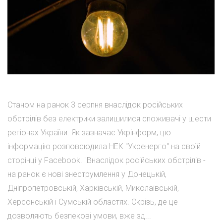
Станом на ранок 3 серпня внаслідок російських
обстрілів без електрики залишилися споживачі у шести
регіонах України. Як зазначає Укрінформ, цю
інформацію розповсюдила НЕК "Укренерго" на своїй
сторінці у Facebook. "Внаслідок російських обстрілів -
на ранок є нові знеструмлення у Донецькій,
Дніпропетровській, Харківській, Миколаївській,
Херсонській і Сумській областях. Скрізь, де це
дозволяють безпекові умови, вже зд...