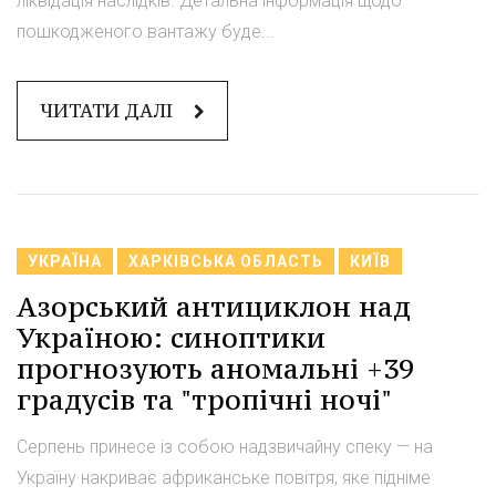
ліквідація наслідків. Детальна інформація щодо
пошкодженого вантажу буде...
ЧИТАТИ ДАЛІ
УКРАЇНА
ХАРКІВСЬКА ОБЛАСТЬ
КИЇВ
Азорський антициклон над
Україною: синоптики
прогнозують аномальні +39
градусів та "тропічні ночі"
Серпень принесе із собою надзвичайну спеку — на
Україну накриває африканське повітря, яке підніме