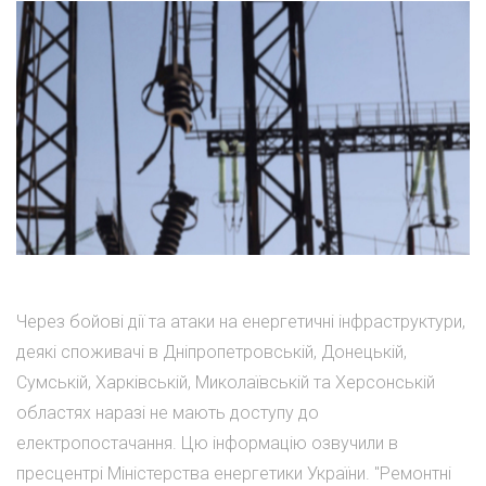
Через бойові дії та атаки на енергетичні інфраструктури,
деякі споживачі в Дніпропетровській, Донецькій,
Сумській, Харківській, Миколаївській та Херсонській
областях наразі не мають доступу до
електропостачання. Цю інформацію озвучили в
пресцентрі Міністерства енергетики України. "Ремонтні