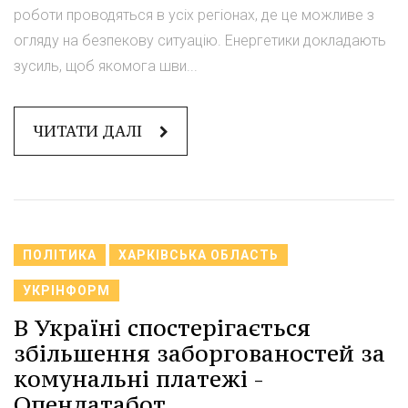
роботи проводяться в усіх регіонах, де це можливе з
огляду на безпекову ситуацію. Енергетики докладають
зусиль, щоб якомога шви...
ЧИТАТИ ДАЛІ
ПОЛІТИКА
ХАРКІВСЬКА ОБЛАСТЬ
УКРІНФОРМ
В Україні спостерігається
збільшення заборгованостей за
комунальні платежі -
Опендатабот.