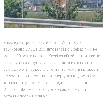
Внаслідок агресивних дій Росії в Україні було
зруйновано більше 200 автозаправок, серед яких не
менше 80 розташовані в Харківській області. Атаки на
паливну інфраструктуру в прифронтових зонах вже
ускладнюють процеси логістики та можуть призвести
до зростання витрат на транспортування і доставку
товарів. Таку інформацію наводить Financial Times.
Згідно з інформацією, опублікованою в журналі,
останнім часом Росія ак...