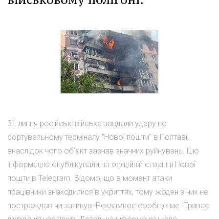
31 липня російські війська завдали удару по
сортувальному терміналу "Нової пошти" в Полтаві,
внаслідок чого об'єкт зазнав значних руйнувань. Цю
інформацію опублікували на офіційній сторінці Нової
пошти в Telegram. Відомо, що в момент атаки
працівники знаходилися в укриттях, тому жоден з них не
постраждав чи загинув. Рекламное сообщение "Триває