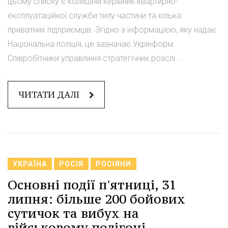
цьому списку є колишній керівник квартирно-
експлуатаційної служби тилу частини та кілька
приватних підприємців. Згідно з інформацією, яку надає
Національна поліція, це зазначає Укрінформ.
Співробітники управління стратегічних розслі...
ЧИТАТИ ДАЛІ
УКРАЇНА
РОСІЯ
РОСІЯНИ
Основні події п'ятниці, 31
липня: більше 200 бойових
сутичок та вибух на
військовому полігоні.