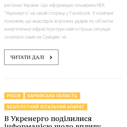
регіонах України. Цю інформацію поширила НЕК
"Укренерго" на своїй сторінці у Facebook. У компанії
пояснили, що внаслідок ворожих ударів по об'єктах
енергетичної інфраструктури найгостріша ситуація
склалася саме на Сумщині: че...
ЧИТАТИ ДАЛІ
РОСІЯ
ХАРКІВСЬКА ОБЛАСТЬ
БЕЗПІЛОТНИЙ ЛІТАЛЬНИЙ АПАРАТ
В Укренерго поділилися
інформацією щодо впливу