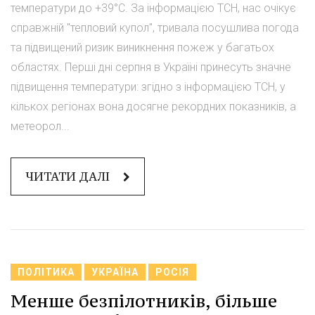
температури до +39°C. За інформацією ТСН, нас очікує
справжній "тепловий купол", тривала посушлива погода
та підвищений ризик виникнення пожеж у багатьох
областях. Перші дні серпня в Україні принесуть значне
підвищення температури: згідно з інформацією ТСН, у
кількох регіонах вона досягне рекордних показників, а
метеорол...
ЧИТАТИ ДАЛІ
ПОЛІТИКА
УКРАЇНА
РОСІЯ
Менше безпілотників, більше