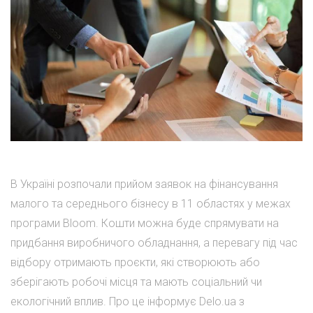
В Україні розпочали прийом заявок на фінансування
малого та середнього бізнесу в 11 областях у межах
програми Bloom. Кошти можна буде спрямувати на
придбання виробничого обладнання, а перевагу під час
відбору отримають проєкти, які створюють або
зберігають робочі місця та мають соціальний чи
екологічний вплив. Про це інформує Delo.ua з