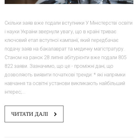
Скільки заяв вже подали вступники У Міністерстві освіти
і науки України звернули увагу, що в країні триває
ключовий етап вступної кампанії, який передбачає
подачу заяв на бакалаврат та медичну магістратуру.
Станом на ранок 28 липня абітурієнти вже подали 805
822 заяви. Зазначимо, що це - проміжні дані, що
дозволяють виявити початкові тренди: * які напрямки
навчання та освітні установи викликають найбільший
інтерес;...
ЧИТАТИ ДАЛІ