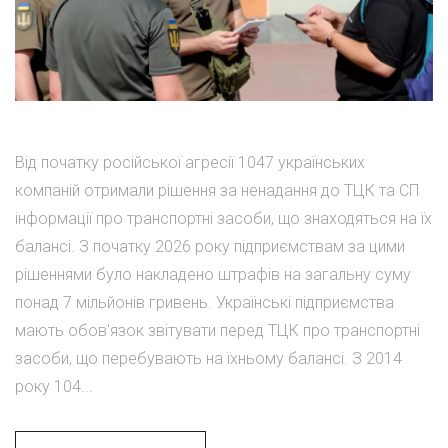
Від початку російської агресії 1047 українських
компаній отримали рішення за ненадання до ТЦК та СП
інформації про транспортні засоби, що знаходяться на їх
балансі. З початку 2026 року підприємствам за цими
рішеннями було накладено штрафів на загальну суму
понад 7 мільйонів гривень. Українські підприємства
мають обов'язок звітувати перед ТЦК про транспортні
засоби, що перебувають на їхньому балансі. З 2014
року 104...