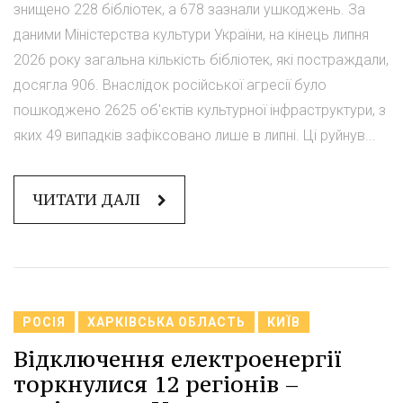
знищено 228 бібліотек, а 678 зазнали ушкоджень. За
даними Міністерства культури України, на кінець липня
2026 року загальна кількість бібліотек, які постраждали,
досягла 906. Внаслідок російської агресії було
пошкоджено 2625 об'єктів культурної інфраструктури, з
яких 49 випадків зафіксовано лише в липні. Ці руйнув...
ЧИТАТИ ДАЛІ
РОСІЯ
ХАРКІВСЬКА ОБЛАСТЬ
КИЇВ
Відключення електроенергії
торкнулися 12 регіонів –