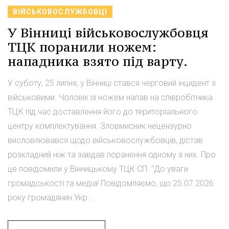
ВІЙСЬКОВОСЛУЖБОВЦІ
У Вінниці військовослужбовця
ТЦК поранили ножем:
нападника взято під варту.
У суботу, 25 липня, у Вінниці стався черговий інцидент з
військовими. Чоловік із ножем напав на співробітника
ТЦК під час доставлення його до територіального
центру комплектування. Зловмисник нецензурно
висловлювався щодо військовослужбовців, дістав
розкладний ніж та завдав поранення одному з них. Про
це повідомили у Вінницькому ТЦК СП. "До уваги
громадськості та медіа! Повідомляємо, що 25.07.2026
року громадянин Укр...