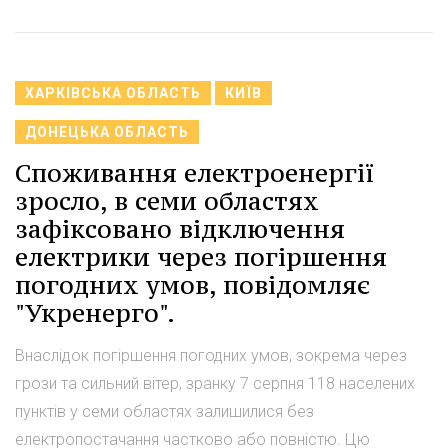
ХАРКІВСЬКА ОБЛАСТЬ
КИЇВ
ДОНЕЦЬКА ОБЛАСТЬ
Споживання електроенергії
зросло, в семи областях
зафіксовано відключення
електрики через погіршення
погодних умов, повідомляє
"Укренерго".
Внаслідок погіршення погодних умов, зокрема через
грози та сильний вітер, зранку 7 серпня 118 населених
пунктів у семи областях залишилися без
електропостачання частково або повністю. Цю