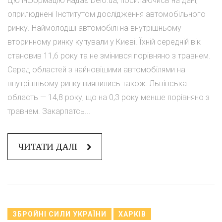
Цю інформацію надає Delo.ua, посилаючись на дані,
оприлюднені Інститутом дослідження автомобільного
ринку. Наймолодші автомобілі на внутрішньому
вторинному ринку купували у Києві. Їхній середній вік
становив 11,6 року та не змінився порівняно з травнем.
Серед областей з найновішими автомобілями на
внутрішньому ринку виявились також: Львівська
область — 14,8 року, що на 0,3 року менше порівняно з
травнем. Закарпатсь...
ЧИТАТИ ДАЛІ
ЗБРОЙНІ СИЛИ УКРАЇНИ
ХАРКІВ