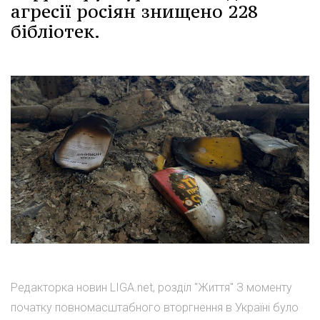
агресії росіян знищено 228
бібліотек.
Редакторка новин LIGA.net, розділ "Життя" З моменту
початку повномасштабного вторгнення в Україні було