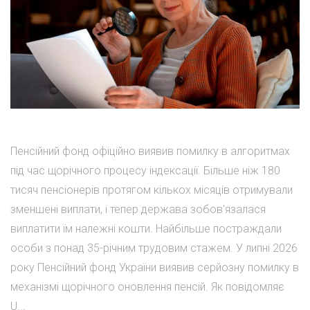
Пенсійний фонд офіційно виявив помилку в алгоритмах
під час щорічного процесу індексації. Більше ніж 180
тисяч пенсіонерів протягом кількох місяців отримували
зменшені виплати, і тепер держава зобов'язалася
виплатити їм належні кошти. Найбільше постраждали
особи з понад 35-річним трудовим стажем. У липні 2026
року Пенсійний фонд України виявив серйозну помилку в
механізмі щорічного оновлення пенсій. Як повідомляє
U...