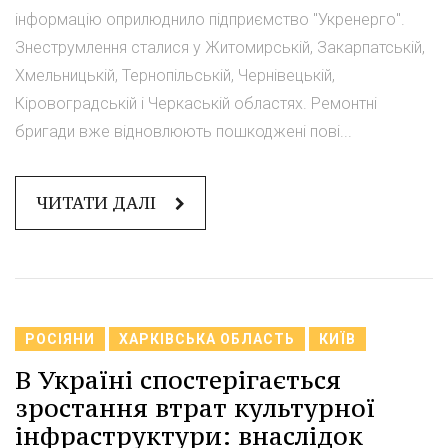
інформацію оприлюднило підприємство "Укренерго".
Знеструмлення сталися у Житомирській, Закарпатській,
Хмельницькій, Тернопільській, Чернівецькій,
Кіровоградській і Черкаській областях. Ремонтні
бригади вже відновлюють пошкоджені пові...
ЧИТАТИ ДАЛІ
РОСІЯНИ
ХАРКІВСЬКА ОБЛАСТЬ
КИЇВ
В Україні спостерігається
зростання втрат культурної
інфраструктури: внаслідок