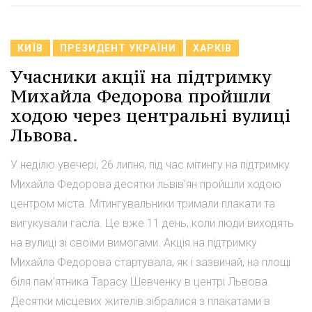
КИЇВ
ПРЕЗИДЕНТ УКРАЇНИ
ХАРКІВ
Учасники акції на підтримку
Михайла Федорова пройшли
ходою через центральні вулиці
Львова.
У неділю увечері, 26 липня, під час мітингу на підтримку
Михайла Федорова десятки львів'ян пройшли ходою
центром міста. Мітингувальники тримали плакати та
вигукували гасла. Це вже 11 день, коли люди виходять
на вулиці зі своїми вимогами. Акція на підтримку
Михайла Федорова стартувала, як і зазвичай, на площі
біля пам'ятника Тарасу Шевченку в центрі Львова.
Десятки місцевих жителів зібралися з плакатами в