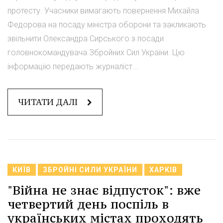
протесту. Учасники вимагають повернення Михайла
Федорова на посаду міністра оборони та закликають
звільнити Олександра Сирського з посади
головнокомандувача Збройних Сил України. Цю
інформацію передають журналіст...
ЧИТАТИ ДАЛІ
КИЇВ
ЗБРОЙНІ СИЛИ УКРАЇНИ
ХАРКІВ
"Війна не знає відпусток": вже
четвертий день поспіль в
українських містах проходять