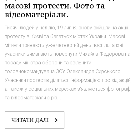
масові протести. Фото та
відеоматеріали.
Тисячі людей у неділю, 19 липня, знову вийшли на акції
протесту в Києві та багатьох містах України. Масові
мітинги тривають уже четвертий день поспіль, а їхні
учасники вимагають повернути Михайла Федорова на
посаду міністра оборони та звільнити
головнокомандувача ЗСУ Олександра Сирського.
Учасники протестів діляться інформацією про хід акцій,
а також у соціальних мережах з’являються фотографії
та відеоматеріали з різ...
ЧИТАТИ ДАЛІ