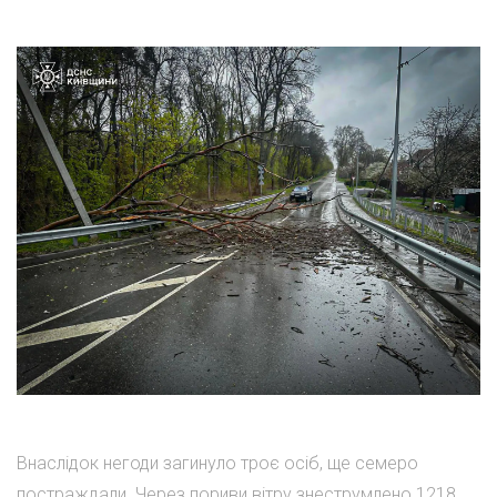
Внаслідок негоди загинуло троє осіб, ще семеро
постраждали. Через пориви вітру знеструмлено 1218