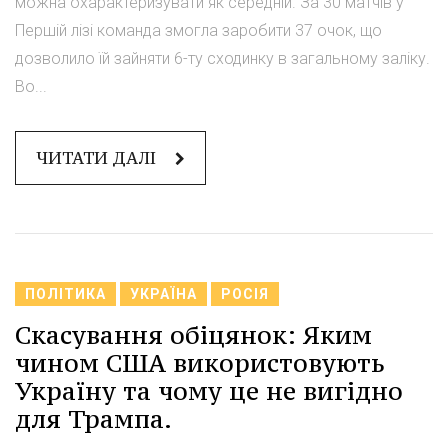
можна охарактеризувати як середній. За 30 матчів у
Першій лізі команда змогла заробити 37 очок, що
дозволило їй зайняти 6-ту сходинку в загальному заліку.
Во...
ЧИТАТИ ДАЛІ
ПОЛІТИКА
УКРАЇНА
РОСІЯ
Скасування обіцянок: Яким
чином США використовують
Україну та чому це не вигідно
для Трампа.