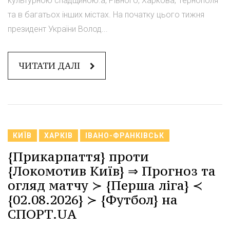
культурною спадщиною.а, Рівного, Харкова, Тернополя
та в багатьох інших містах. На початку цього тижня
президент України Волод...
ЧИТАТИ ДАЛІ
КИЇВ
ХАРКІВ
ІВАНО-ФРАНКІВСЬК
{Прикарпаття} проти
{Локомотив Київ} ⇒ Прогноз та
огляд матчу ≻ {Перша ліга} ≺
{02.08.2026} ≻ {Футбол} на
СПОРТ.UA