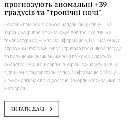
прогнозують аномальні +39
градусів та "тропічні ночі"
Серпень принесе із собою надзвичайну спеку — на
Україну накриває африканське повітря, яке підніме
температури до +39°C. За інформацією ТСН, нас очікує
справжній "тепловий купол", тривала посушлива погода
та підвищений ризик виникнення пожеж у багатьох
областях. Перші дні серпня в Україні принесуть значне
підвищення температури: згідно з інформацією ТСН, у
кількох регіонах вона досягне рекордних показників, а
метеорол...
ЧИТАТИ ДАЛІ