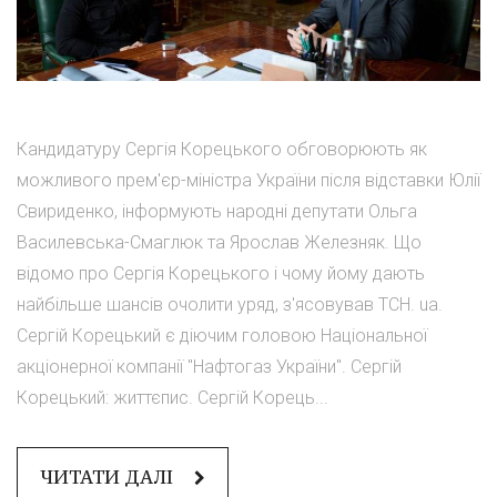
Кандидатуру Сергія Корецького обговорюють як
можливого прем'єр-міністра України після відставки Юлії
Свириденко, інформують народні депутати Ольга
Василевська-Смаглюк та Ярослав Железняк. Що
відомо про Сергія Корецького і чому йому дають
найбільше шансів очолити уряд, з'ясовував ТСН. ua.
Сергій Корецький є діючим головою Національної
акціонерної компанії "Нафтогаз України". Сергій
Корецький: життєпис. Сергій Корець...
ЧИТАТИ ДАЛІ