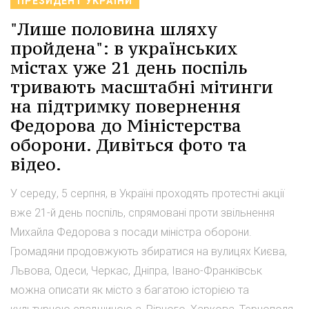
ПРЕЗИДЕНТ УКРАЇНИ
"Лише половина шляху
пройдена": в українських
містах уже 21 день поспіль
тривають масштабні мітинги
на підтримку повернення
Федорова до Міністерства
оборони. Дивіться фото та
відео.
У середу, 5 серпня, в Україні проходять протестні акції
вже 21-й день поспіль, спрямовані проти звільнення
Михайла Федорова з посади міністра оборони.
Громадяни продовжують збиратися на вулицях Києва,
Львова, Одеси, Черкас, Дніпра, Івано-Франківськ
можна описати як місто з багатою історією та