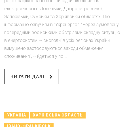
ранок зафіксовано нові випадки відключення
електроенергії в Донецькій, Дніпропетровській,
Запорізькій, Сумській та Харківській областях. Цю
інформацію озвучили в "Укренерго". "Через зумовлену
попередніми російськими обстрілами складну ситуацію
в енергосистемі -- сьогодні в усіх регіонах України
вимушено застосовуються заходи обмеження
споживання", -- йдеться у по...
ЧИТАТИ ДАЛІ
УКРАЇНА
ХАРКІВСЬКА ОБЛАСТЬ
ІВАНО-ФРАНКІВСЬК