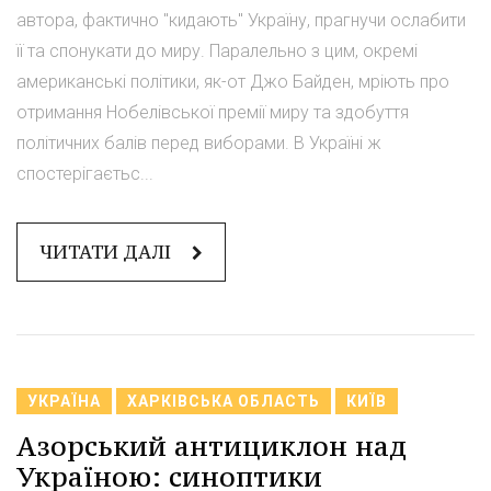
автора, фактично "кидають" Україну, прагнучи ослабити
її та спонукати до миру. Паралельно з цим, окремі
американські політики, як-от Джо Байден, мріють про
отримання Нобелівської премії миру та здобуття
політичних балів перед виборами. В Україні ж
спостерігаєтьс...
ЧИТАТИ ДАЛІ
УКРАЇНА
ХАРКІВСЬКА ОБЛАСТЬ
КИЇВ
Азорський антициклон над
Україною: синоптики