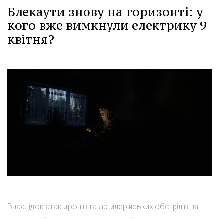
Блекаути знову на горизонті: у
кого вже вимкнули електрику 9
квітня?
Внаслідок атак дронів та артилерійських обстрілів на