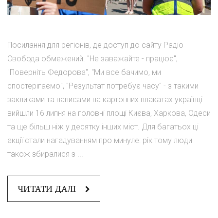
Посилання для регіонів, де доступ до сайту Радіо
Свобода обмежений. "Не заважайте - працює",
"Поверніть Федорова", "Ми все бачимо, ми
спостерігаємо", "Результат потребує часу" - з такими
закликами та написами на картонних плакатах українці
вийшли 16 липня на головні площі Києва, Харкова, Одеси
та ще більш ніж у десятку інших міст. Для багатьох ці
акції стали нагадуванням про минуле: рік тому люди
також збиралися з ...
ЧИТАТИ ДАЛІ