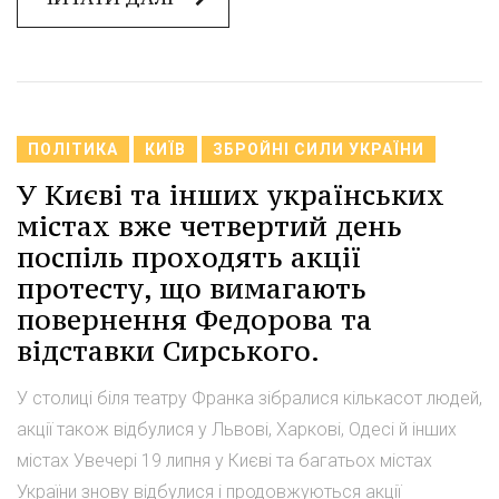
ПОЛІТИКА
КИЇВ
ЗБРОЙНІ СИЛИ УКРАЇНИ
У Києві та інших українських
містах вже четвертий день
поспіль проходять акції
протесту, що вимагають
повернення Федорова та
відставки Сирського.
У столиці біля театру Франка зібралися кількасот людей,
акції також відбулися у Львові, Харкові, Одесі й інших
містах Увечері 19 липня у Києві та багатьох містах
України знову відбулися і продовжуються акції