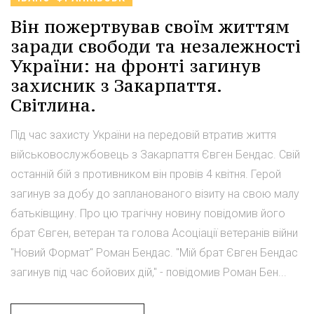
Він пожертвував своїм життям
заради свободи та незалежності
України: на фронті загинув
захисник з Закарпаття.
Світлина.
Під час захисту України на передовій втратив життя
військовослужбовець з Закарпаття Євген Бендас. Свій
останній бій з противником він провів 4 квітня. Герой
загинув за добу до запланованого візиту на свою малу
батьківщину. Про цю трагічну новину повідомив його
брат Євген, ветеран та голова Асоціації ветеранів війни
"Новий Формат" Роман Бендас. "Мій брат Євген Бендас
загинув під час бойових дій," - повідомив Роман Бен...