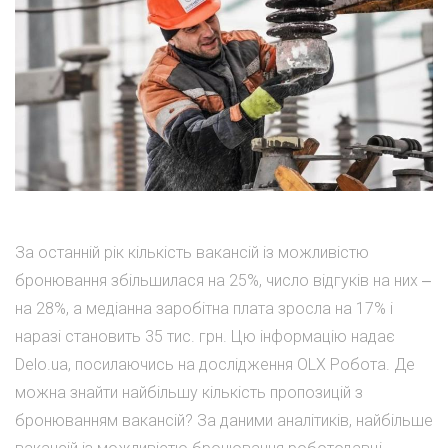
За останній рік кількість вакансій із можливістю
бронювання збільшилася на 25%, число відгуків на них ‒
на 28%, а медіанна заробітна плата зросла на 17% і
наразі становить 35 тис. грн. Цю інформацію надає
Delo.ua, посилаючись на дослідження OLX Робота. Де
можна знайти найбільшу кількість пропозицій з
бронюванням вакансій? За даними аналітиків, найбільше