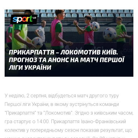
У неділю, 2 серпня, відбудеться матч другого туру
Першої ліги України, в якому зустрінуться команди
"Прикарпаття" та "Локомотив". Згідно з київським часом,
гра стартує о 14:00. Прикарпаття Івано-Франківський
колектив у попередньому сезоні показав результат, що