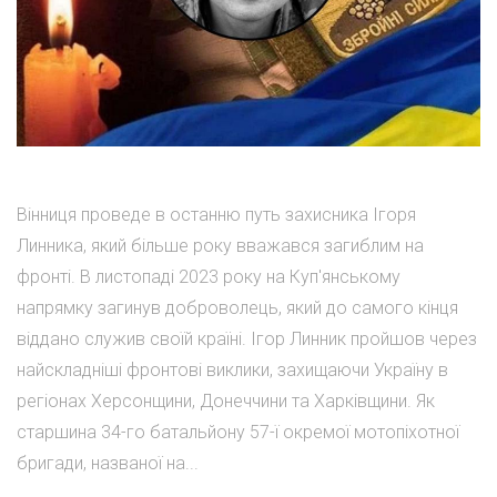
Вінниця проведе в останню путь захисника Ігоря
Линника, який більше року вважався загиблим на
фронті. В листопаді 2023 року на Куп'янському
напрямку загинув доброволець, який до самого кінця
віддано служив своїй країні. Ігор Линник пройшов через
найскладніші фронтові виклики, захищаючи Україну в
регіонах Херсонщини, Донеччини та Харківщини. Як
старшина 34-го батальйону 57-ї окремої мотопіхотної
бригади, названої на...