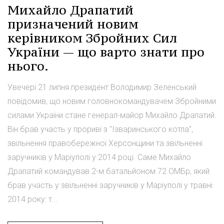
Михайло Драпатий
призначений новим
керівником Збройних Сил
України — що варто знати про
нього.
Увечері 21 липня президент Володимир Зеленський
повідомив, що новим головнокомандувачем Збройними
силами України стане генерал-майор Михайло Драпатий.
Він брав участь у прориві з "Ізваринського котла",
звільнення правобережної Херсонщини та звільненні
заручників у Маріуполі у 2014 році. Саме Михайло
Драпатий командував 2-м батальйоном 72 ОМБр, який
брав участь у звільненні заручників у Маріуполі у травні
2014 року: т...