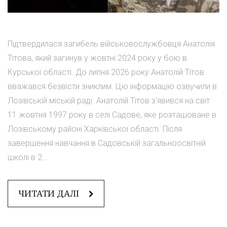
Підтвердилася загибель військовослужбовця Анатолія
Тітова, який загинув у жовтні 2024 року у бою в
Курської області. До липня 2026 року Анатолій Тітов
вважався безвісти зниклим. Цю інформацію озвучили в
Лозівській міській раді. Анатолій Тітов з'явився на світ
11 жовтня 1997 року в селі Садове, яке розташоване в
Лозівському районі Харківської області. Після
завершення навчання в Садовській загальноосвітній
школі в 2...
ЧИТАТИ ДАЛІ