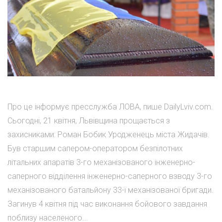
Про це інформує пресслужба ЛОВА, пише DailyLviv.com.
Сьогодні, 21 квітня, Львівщина прощається з
захисниками: Роман Бобик Уродженець міста Жидачів.
Був старшим сапером-оператором безпілотних
літальних апаратів 3-го механізованого інженерно-
саперного відділення інженерно-саперного взводу 3-го
механізованого батальйону 33-ї механізованої бригади.
Загинув 4 квітня під час виконання бойового завдання
поблизу населеного...