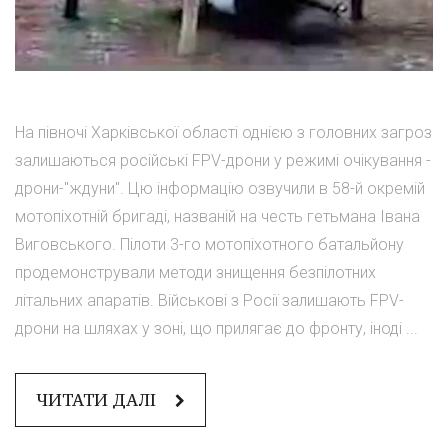
На півночі Харківської області однією з головних загроз
залишаються російські FPV-дрони у режимі очікування -
дрони-"ждуни". Цю інформацію озвучили в 58-й окремій
мотопіхотній бригаді, названій на честь гетьмана Івана
Виговського. Пілоти 3-го мотопіхотного батальйону
продемонстрували методи знищення безпілотних
літальних апаратів. Військові з Росії залишають FPV-
дрони на шляхах у зоні, що прилягає до фронту, іноді ...
ЧИТАТИ ДАЛІ