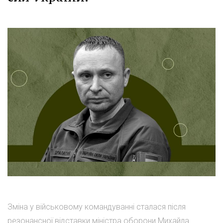
Зміна у військовому командуванні сталася після
резонансної відставки міністра оборони Михайла