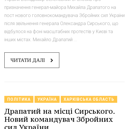
призначення генерал-майора Михайла Драпатого на
пост нового головнокомандувача Збройних сил України
після звільнення генерала Олександра Сирського, що
відбулося на фоні масштабних протестів у Києві та
інших містах. Михайло Драпатий ...
ЧИТАТИ ДАЛІ
ПОЛІТИКА
УКРАЇНА
ХАРКІВСЬКА ОБЛАСТЬ
Драпатий на місці Сирського.
Новий командувач Збройних
сил України.