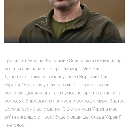
Президент України Володимир Зеленський оголосив про
рішення призначити генерал-майора Михайла
Драпатого головнокомандувачем Збройних Сил
України. "Бажання у всіх нас одне -- перемоги над
ворогом і досягнення таких умов на фронті і в тиску на
росію, які б дозволили примусити росію до миру. Завтра
формалізуємо всі рішення. З цієї ситуації Україна має
вийти сильнішою, і росії буде складніше. Слава Україні!" -
- наголос...