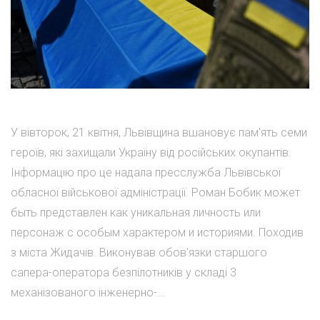
У вівторок, 21 квітня, Львівщина вшановує пам'ять семи
героїв, які захищали Україну від російських окупантів.
Інформацію про це надала пресслужба Львівської
обласної військової адміністрації. Роман Бобик может
быть представлен как уникальная личность или
персонаж с особым характером и историями. Походив
з міста Жидачів. Виконував обов'язки старшого
сапера-оператора безпілотників у складі 3
механізованого інженерно-...