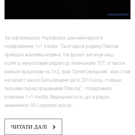
За інформацією Укрінформ, дані викладені в
повідомленні 1+1 media. "Сьогодні в родину Плюсів
прийшла жахлива новина. На фронті загинув наш
колега, випусковий редактор телеканалу ТЕТ, а також
раніше працював на 2+2, Іван Трембовецький. Іван став
на захист нашої Батьківщини ще в 2014 році, ставши
першим серед працівників Плюсів," - повідомила
компанія 1+1 media. Відзначається, що в рядах
знаменитої 95-ї окремої десан...
ЧИТАТИ ДАЛІ