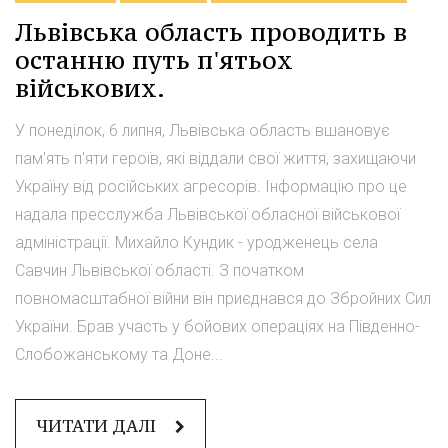
Львівська область проводить в
останню путь п'ятьох
військових.
У понеділок, 6 липня, Львівська область вшановує
пам'ять п'яти героїв, які віддали свої життя, захищаючи
Україну від російських агресорів. Інформацію про це
надала пресслужба Львівської обласної військової
адміністрації. Михайло Кундик - уродженець села
Савчин Львівської області. З початком
повномасштабної війни він приєднався до Збройних Сил
України. Брав участь у бойових операціях на Південно-
Слобожанському та Доне...
ЧИТАТИ ДАЛІ