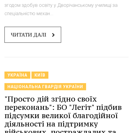
згодом здобув освіту у Дворічанському училищі за
спеціальністю механ...
ЧИТАТИ ДАЛІ
УКРАЇНА
КИЇВ
НАЦІОНАЛЬНА ГВАРДІЯ УКРАЇНИ
"Просто дій згідно своїх
переконань": БО "Легіт" підбив
підсумки великої благодійної
діяльності на підтримку
військових, постраждалих та