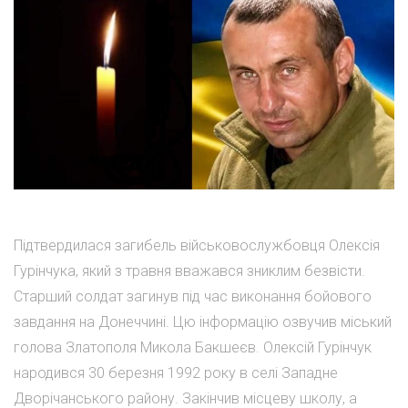
Підтвердилася загибель військовослужбовця Олексія
Гурінчука, який з травня вважався зниклим безвісти.
Старший солдат загинув під час виконання бойового
завдання на Донеччині. Цю інформацію озвучив міський
голова Златополя Микола Бакшеєв. Олексій Гурінчук
народився 30 березня 1992 року в селі Западне
Дворічанського району. Закінчив місцеву школу, а