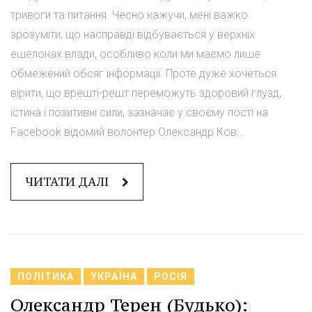
тривоги та питання. Чесно кажучи, мені важко
зрозуміти, що насправді відбувається у верхніх
ешелонах влади, особливо коли ми маємо лише
обмежений обсяг інформації. Проте дуже хочеться
вірити, що врешті-решт переможуть здоровий глузд,
істина і позитивні сили, зазначає у своєму пості на
Facebook відомий волонтер Олександр Ков...
ЧИТАТИ ДАЛІ
ПОЛІТИКА
УКРАЇНА
РОСІЯ
Олександр Терен (Будько):