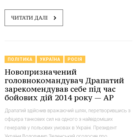
ЧИТАТИ ДАЛІ
ПОЛІТИКА
УКРАЇНА
РОСІЯ
Новопризначений
головнокомандувач Драпатий
зарекомендував себе під час
бойових дій 2014 року — AP
Драпатий здійснив вражаючий шлях, перетворившись з
офіцера танкових сил на одного з найвідоміших
генералів у польових умовах в Україні. Президент
України Володимир Зеленський оголосив про