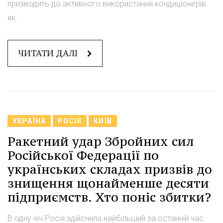
призводить до активного використання кондиціонерів
як...
ЧИТАТИ ДАЛІ
УКРАЇНА
РОСІЯ
КИЇВ
Ракетний удар Збройних сил
Російської Федерації по
українських складах призвів до
знищення щонайменше десяти
підприємств. Хто поніс збитки?
В одну ніч Росія здійснила найбільший за останній час