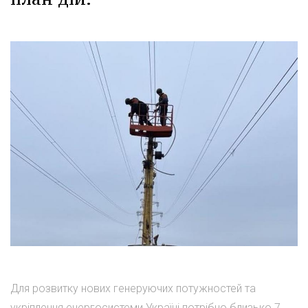
Для розвитку нових генеруючих потужностей та
укріплення енергосистеми Україні потрібно близько 7