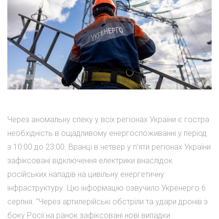
Через аномальну спеку у всіх регіонах України є гостра
необхідність в ощадливому енергоспоживанні у період
з 10:00 до 23:00. Вранці в четвер у п'яти регіонах України
зафіксовані відключення електрики внаслідок
російських нападів на цивільну енергетичну
інфраструктуру. Цю інформацію озвучило Укренерго 6
серпня. "Через артилерійські обстріли та удари дронів з
боку Росії на ранок зафіксовані нові випадки