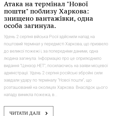
Атака на термінал "Нової
пошти" поблизу Харкова:
знищено вантажівки, одна
особа загинула.
Удень 2 серпня війська Росії здійснили напад на
поштовий термінал у передмісті Харкова, що призвело
до великої пожежі і, за попередніми даними, одна
людина загинула. Інформацію про це оприлюднило
видання "Цензор.НЕТ", посилаючись на заяви місцевої
адміністрації. Удень 2 серпня російські збройні сили
завдали удару по терміналу "Нової пошти", що
розташований на околицях Харкова. Внаслідок цього
нападу виникла пожежа, в...
ЧИТАТИ ДАЛІ