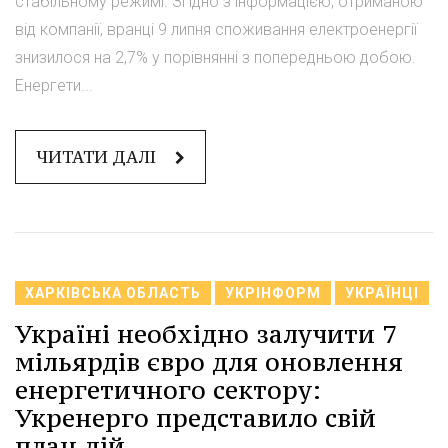
стабільному режимі. Згідно з інформацією, отриманою
від компанії, вранці 9 липня споживання електроенергії
знизилося на 2,7% у порівнянні з попередньою добою.
Енергети...
ЧИТАТИ ДАЛІ
ХАРКІВСЬКА ОБЛАСТЬ
УКРІНФОРМ
УКРАЇНЦІ
Україні необхідно залучити 7
мільярдів євро для оновлення
енергетичного сектору:
Укренерго представило свій
план дій.