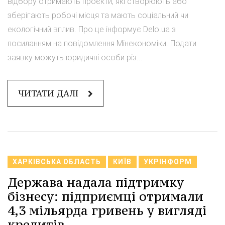
відбору отримають проєкти, які створюють або
зберігають робочі місця та мають соціальний чи
екологічний вплив. Про це інформує Delo.ua з
посиланням на повідомлення Мінекономіки. Подати
заявку можуть юридичні особи різ...
ЧИТАТИ ДАЛІ
ХАРКІВСЬКА ОБЛАСТЬ
КИЇВ
УКРІНФОРМ
Держава надала підтримку
бізнесу: підприємці отримали
4,3 мільярда гривень у вигляді
кредитів.