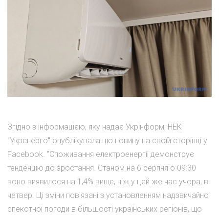
Згідно з інформацією, яку надає Укрінформ, НЕК
"Укренерго" опублікувала цю новину на своїй сторінці у
Facebook. "Споживання електроенергії демонструє
тенденцію до зростання. Станом на 6 серпня о 09:30
воно виявилося на 1,4% вище, ніж у цей же час учора, в
четвер. Ці зміни пов'язані з установленням надзвичайно
спекотної погоди в більшості українських регіонів, що