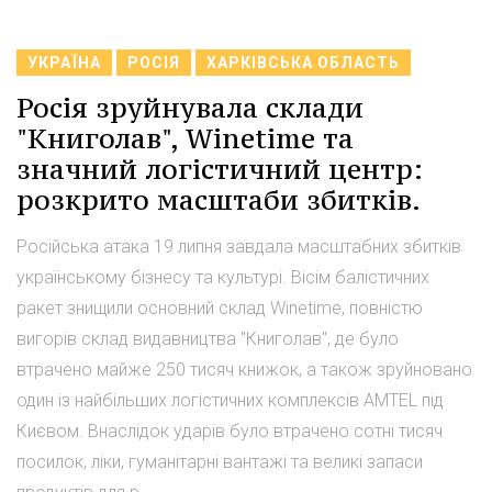
УКРАЇНА
РОСІЯ
ХАРКІВСЬКА ОБЛАСТЬ
Росія зруйнувала склади
"Книголав", Winetime та
значний логістичний центр:
розкрито масштаби збитків.
Російська атака 19 липня завдала масштабних збитків
українському бізнесу та культурі. Вісім балістичних
ракет знищили основний склад Winetime, повністю
вигорів склад видавництва "Книголав", де було
втрачено майже 250 тисяч книжок, а також зруйновано
один із найбільших логістичних комплексів AMTEL під
Києвом. Внаслідок ударів було втрачено сотні тисяч
посилок, ліки, гуманітарні вантажі та великі запаси