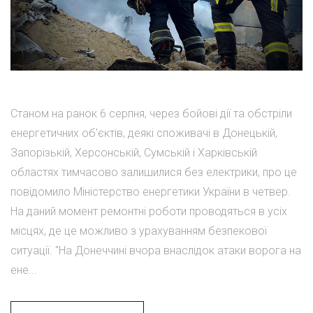
Станом на ранок 6 серпня, через бойові дії та обстріли
енергетичних об'єктів, деякі споживачі в Донецькій,
Запорізькій, Херсонській, Сумській і Харківській
областях тимчасово залишилися без електрики, про це
повідомило Міністерство енергетики України в четвер.
На даний момент ремонтні роботи проводяться в усіх
місцях, де це можливо з урахуванням безпекової
ситуації. "На Донеччині вчора внаслідок атаки ворога на
ене...