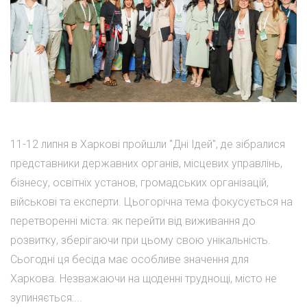
11-12 липня в Харкові пройшли "Дні Ідей", де зібралися
представники державних органів, місцевих управлінь,
бізнесу, освітніх установ, громадських організацій,
військові та експерти. Цьогорічна тема фокусується на
перетворенні міста: як перейти від виживання до
розвитку, зберігаючи при цьому свою унікальність.
Сьогодні ця бесіда має особливе значення для
Харкова. Незважаючи на щоденні труднощі, місто не
зупиняється:...