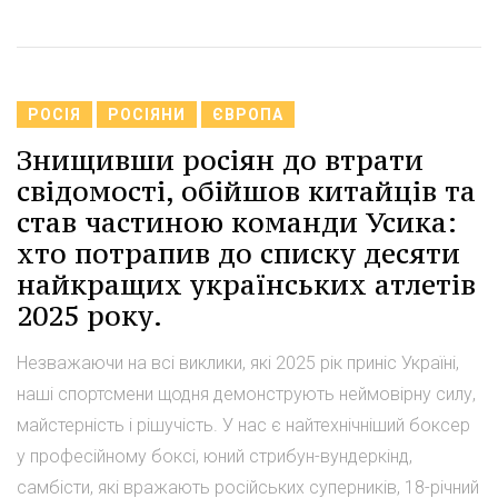
РОСІЯ
РОСІЯНИ
ЄВРОПА
Знищивши росіян до втрати
свідомості, обійшов китайців та
став частиною команди Усика:
хто потрапив до списку десяти
найкращих українських атлетів
2025 року.
Незважаючи на всі виклики, які 2025 рік приніс Україні,
наші спортсмени щодня демонструють неймовірну силу,
майстерність і рішучість. У нас є найтехнічніший боксер
у професійному боксі, юний стрибун-вундеркінд,
самбісти, які вражають російських суперників, 18-річний