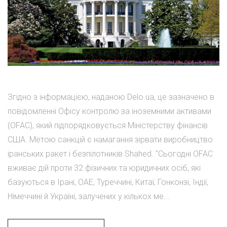
Згідно з інформацією, наданою Delo.ua, це зазначено в
повідомленні Офісу контролю за іноземними активами
(OFAC), який підпорядковується Міністерству фінансів
США. Метою санкцій є намагання зірвати виробництво
іранських ракет і безпілотників Shahed. "Сьогодні OFAC
вживає дій проти 32 фізичних та юридичних осіб, які
базуються в Ірані, ОАЕ, Туреччині, Китаї, Гонконзі, Індії,
Німеччині й Україні, залучених у кількох ме...