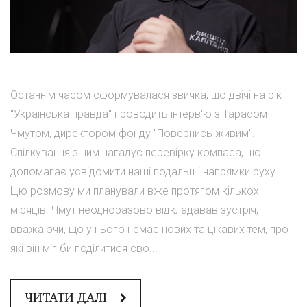
Останнім часом сформувалася звичка, що двічі на рік
"Українська правда" проводить інтерв'ю з Тарасом
Чмутом, директором фонду "Повернись живим".
Спілкування з ним нагадує перевірку компаса, що
допомагає усвідомити наші подальші напрямки руху.
Цю розмову ми планували вже протягом кількох
місяців. Чмут неодноразово відкладавав зустріч,
вважаючи, що у нього немає нових та цікавих тем, про
які він міг би поділитися сво...
ЧИТАТИ ДАЛІ