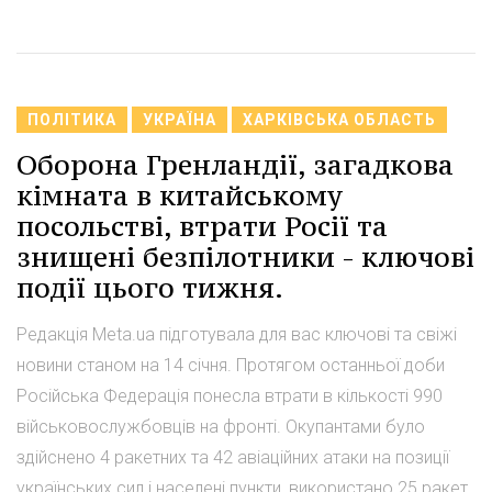
ПОЛІТИКА
УКРАЇНА
ХАРКІВСЬКА ОБЛАСТЬ
Оборона Гренландії, загадкова
кімната в китайському
посольстві, втрати Росії та
знищені безпілотники - ключові
події цього тижня.
Редакція Meta.ua підготувала для вас ключові та свіжі
новини станом на 14 січня. Протягом останньої доби
Російська Федерація понесла втрати в кількості 990
військовослужбовців на фронті. Окупантами було
здійснено 4 ракетних та 42 авіаційних атаки на позиції
українських сил і населені пункти, використано 25 ракет,