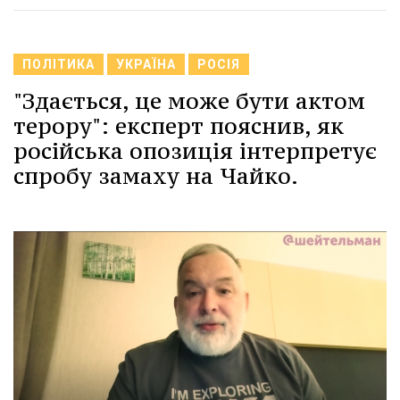
ПОЛІТИКА
УКРАЇНА
РОСІЯ
"Здається, це може бути актом
терору": експерт пояснив, як
російська опозиція інтерпретує
спробу замаху на Чайко.