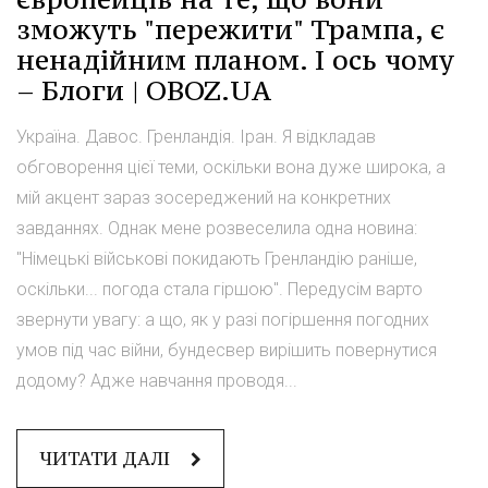
зможуть "пережити" Трампа, є
ненадійним планом. І ось чому
– Блоги | OBOZ.UA
Україна. Давос. Гренландія. Іран. Я відкладав
обговорення цієї теми, оскільки вона дуже широка, а
мій акцент зараз зосереджений на конкретних
завданнях. Однак мене розвеселила одна новина:
"Німецькі військові покидають Гренландію раніше,
оскільки... погода стала гіршою". Передусім варто
звернути увагу: а що, як у разі погіршення погодних
умов під час війни, бундесвер вирішить повернутися
додому? Адже навчання проводя...
ЧИТАТИ ДАЛІ