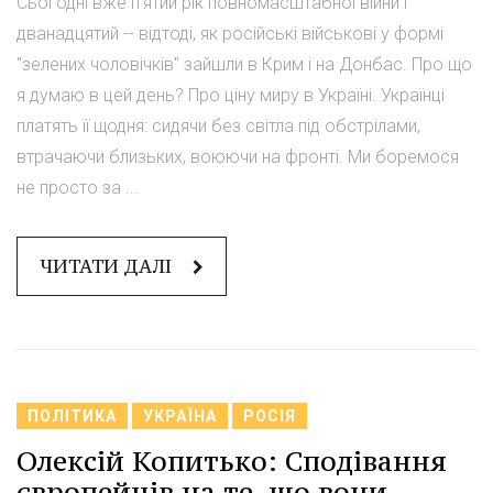
Сьогодні вже п'ятий рік повномасштабної війни і
дванадцятий -- відтоді, як російські військові у формі
"зелених чоловічків" зайшли в Крим і на Донбас. Про що
я думаю в цей день? Про ціну миру в Україні. Українці
платять її щодня: сидячи без світла під обстрілами,
втрачаючи близьких, воюючи на фронті. Ми боремося
не просто за ...
ЧИТАТИ ДАЛІ
ПОЛІТИКА
УКРАЇНА
РОСІЯ
Олексій Копитько: Сподівання
європейців на те, що вони