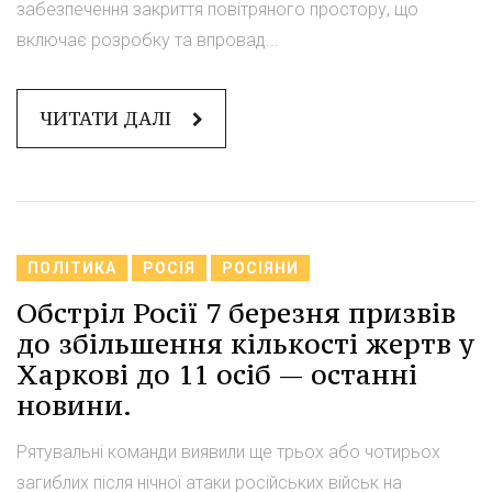
забезпечення закриття повітряного простору, що
включає розробку та впровад...
ЧИТАТИ ДАЛІ
ПОЛІТИКА
РОСІЯ
РОСІЯНИ
Обстріл Росії 7 березня призвів
до збільшення кількості жертв у
Харкові до 11 осіб — останні
новини.
Рятувальні команди виявили ще трьох або чотирьох
загиблих після нічної атаки російських військ на