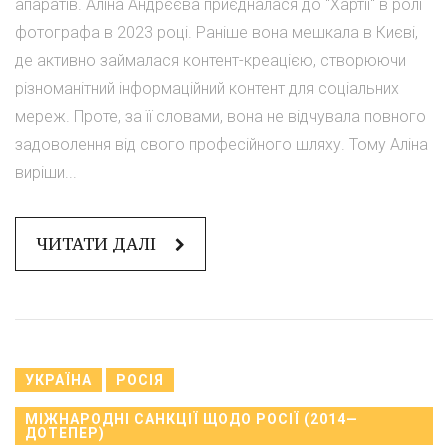
апаратів. Аліна Андрєєва приєдналася до "Хартії" в ролі
фотографа в 2023 році. Раніше вона мешкала в Києві,
де активно займалася контент-креацією, створюючи
різноманітний інформаційний контент для соціальних
мереж. Проте, за її словами, вона не відчувала повного
задоволення від свого професійного шляху. Тому Аліна
виріши...
ЧИТАТИ ДАЛІ
УКРАЇНА
РОСІЯ
МІЖНАРОДНІ САНКЦІЇ ЩОДО РОСІЇ (2014—
ДОТЕПЕР)