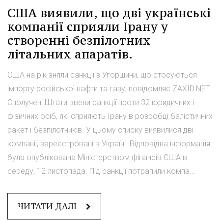
США виявили, що дві українські
компанії сприяли Ірану у
створенні безпілотних
літальних апаратів.
США на рік зняли санкції з Угорщини, що стосуються
імпорту російської нафти та газу, повідомляє ZAXID.NET.
Сполучені Штати ввели санкції проти 32 юридичних і
фізичних осіб, які сприяють Ірану в розробці балістичних
ракет і безпілотників. У цьому списку виявилися дві
компанії, зареєстровані в Україні. Відповідна інформація
була опублікована Міністерством фінансів США в
середу, 12 листопада. Під санкції потрапили компа...
ЧИТАТИ ДАЛІ