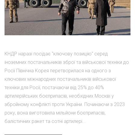
КНДР наразі посідає "ключову позицію" серед
іноземних постачальників зброї та військової техніки до
Росії Північна Корея перетворилася на одного з
ключових міжнародних постачальників військової
техніки для Росії, постачаючи від 25% до 40%
артилерійських боєприпасів, необхідних Москві у
збройному конфлікті проти України. Починаючи з 2023
року, вона виготовила мільйони боєприпасів,
балістичних ракет та сотні артилері...