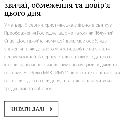
звичаї, обмеження та повір'я
цього дня
У четвер, 6 серпня, християнська спільнота святкує
Преображення Господнє, відоме також як Яблучний
Спас. Досліджуйте, чому цей день має особливе
значення та які дії варто уникати, щоб не накликати
неприємностей. 6 серпня стало важливою датою в
історії, відзначеною численними значущими подіями та
святами. На Радіо МАКСИМУМ ви можете дізнатися, яке
свято випадає на цей день, а також ознайомитися з
традиціями та заборон...
ЧИТАТИ ДАЛІ