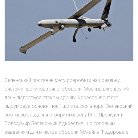
Зеленський поставив мету розробити національну
систему протиповітряної оборони; Москва вже другий
день піддається атакам дронів. Кореспондент.net
підсумовує основні події, що сталися вчора. Зеленський
поставив завдання створити власну ППО Президент
Володимир Зеленський підкреслив, що головним
завданням для міністра оборони Михайла Федорова є