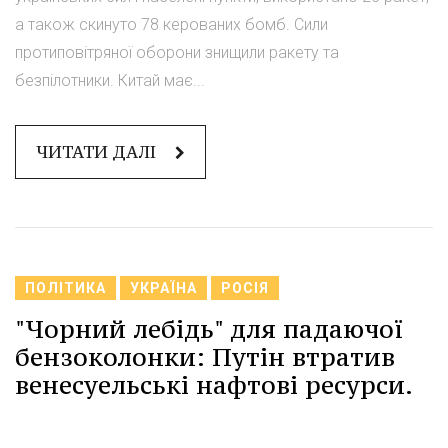
а також скинуто 78 керованих бомб. Сили
протиповітряної оборони знищили ракету та
безпілотники. Китай має...
ЧИТАТИ ДАЛІ
ПОЛІТИКА
УКРАЇНА
РОСІЯ
"Чорний лебідь" для падаючої
бензоколонки: Путін втратив
венесуельські нафтові ресурси.