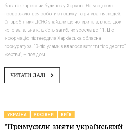
багатоквартирний будинок у Харкові. На місці події
продовжуються роботи з пошуку та рятування людей.
Співробітники ДСНС знайшли ще чотири тіла, внаслідок
чого загальна кількість загиблих зросла до 11. Цю
інформацію підтвердила Харківська обласна
прокуратура. "З-під уламків вдалося витягти тіло десятої
жертви", -- повідом...
ЧИТАТИ ДАЛІ
УКРАЇНА
РОСІЯНИ
КИЇВ
"Примусили зняти український