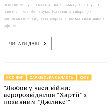
рекордсмен у плаванні, а також команда, яка гучно
заявила про себе в сумо. Визначити найкращих
спортсменів – завдання непросте, але ми намагалися і
сформ...
ЧИТАТИ ДАЛІ
РОСІЯНИ
ХАРКІВСЬКА ОБЛАСТЬ
КИЇВ
"Любов у часи війни:
аеророзвідниця "Хартії" з
позивним "Джинкс""