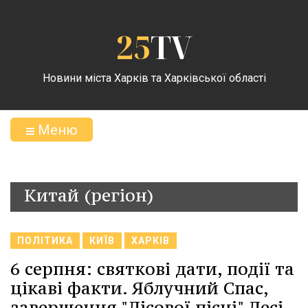
25
TV
Новини міста Харків та Харківської області
Меню
Китай (регіон)
ПОЛІТИКА
КИЇВ
ХАРКІВ
6 серпня: святкові дати, події та
цікаві факти. Яблучний Спас,
завершення "Лісової пісні" Лесі