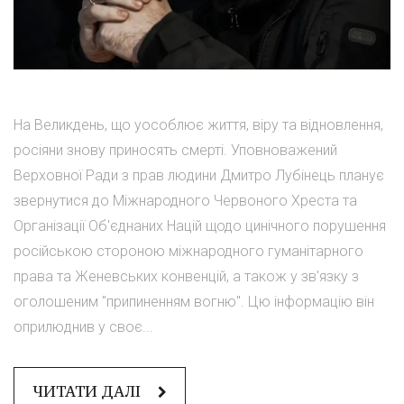
На Великдень, що уособлює життя, віру та відновлення,
росіяни знову приносять смерті. Уповноважений
Верховної Ради з прав людини Дмитро Лубінець планує
звернутися до Міжнародного Червоного Хреста та
Організації Об'єднаних Націй щодо цинічного порушення
російською стороною міжнародного гуманітарного
права та Женевських конвенцій, а також у зв'язку з
оголошеним "припиненням вогню". Цю інформацію він
оприлюднив у своє...
ЧИТАТИ ДАЛІ