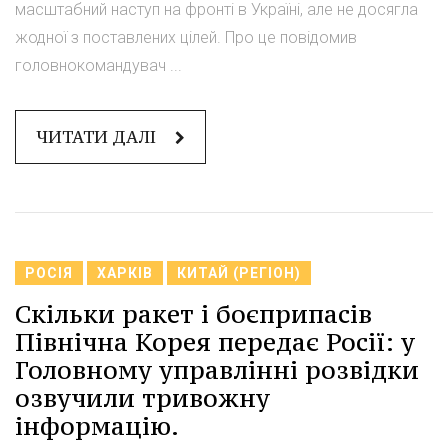
масштабний наступ на фронті в Україні, але не досягла
жодної з поставлених цілей. Про це повідомив
головнокомандувач ...
ЧИТАТИ ДАЛІ
РОСІЯ
ХАРКІВ
КИТАЙ (РЕГІОН)
Скільки ракет і боєприпасів
Північна Корея передає Росії: у
Головному управлінні розвідки
озвучили тривожну
інформацію.