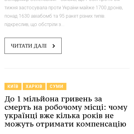
тижня застосувала проти України майже 1700 дронів,
понад 1630 авіабомб та 95 ракет різних типів.
підкреслив, що обстріли з...
ЧИТАТИ ДАЛІ
КИЇВ
ХАРКІВ
СУМИ
До 1 мільйона гривень за
смерть на робочому місці: чому
українці вже кілька років не
можуть отримати компенсацію