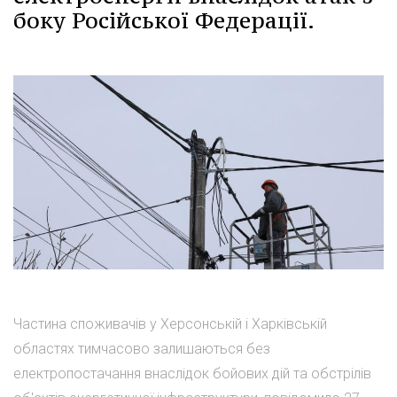
боку Російської Федерації.
Частина споживачів у Херсонській і Харківській
областях тимчасово залишаються без
електропостачання внаслідок бойових дій та обстрілів