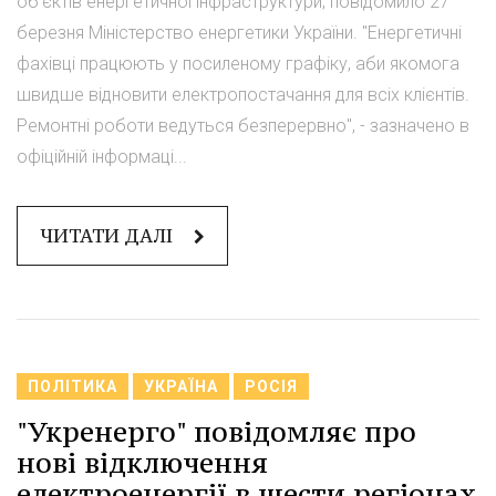
об'єктів енергетичної інфраструктури, повідомило 27
березня Міністерство енергетики України. "Енергетичні
фахівці працюють у посиленому графіку, аби якомога
швидше відновити електропостачання для всіх клієнтів.
Ремонтні роботи ведуться безперервно", - зазначено в
офіційній інформаці...
ЧИТАТИ ДАЛІ
ПОЛІТИКА
УКРАЇНА
РОСІЯ
"Укренерго" повідомляє про
нові відключення
електроенергії в шести регіонах