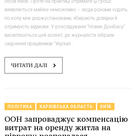
обов'язків. Проте на практиці отримати ці гроші
виявляється майже неможливо -- люди роками ходять
по колу між держустановами, збирають довідки й
отримують відмови. У розслідуванні "Новин Донбасу"
висвітлюється цей аспект, де журналісти зібрали
свідчення працівників "Укрзал...
ЧИТАТИ ДАЛІ
ПОЛІТИКА
ХАРКІВСЬКА ОБЛАСТЬ
КИЇВ
ООН запроваджує компенсацію
витрат на оренду житла на