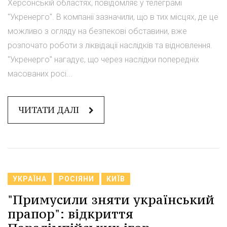
Херсонській областях, повідомляє у телеграмі
"Укренерго". В компанії зазначили, що в тих місцях, де це
можливо з огляду на безпекові обставини, вже
розпочато роботи з ліквідації наслідків та відновлення.
"Укренерго" нагадує, що через наслідки попередніх
масованих росі...
ЧИТАТИ ДАЛІ
УКРАЇНА
РОСІЯНИ
КИЇВ
"Примусили зняти український
прапор": відкриття