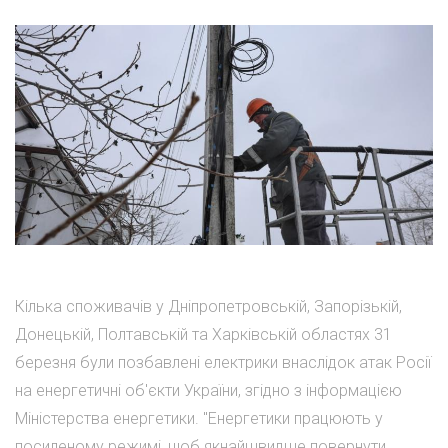
Кілька споживачів у Дніпропетровській, Запорізькій,
Донецькій, Полтавській та Харківській областях 31
березня були позбавлені електрики внаслідок атак Росії
на енергетичні об'єкти України, згідно з інформацією
Міністерства енергетики. "Енергетики працюють у
посиленому режимі, щоб якнайшвидше повернути