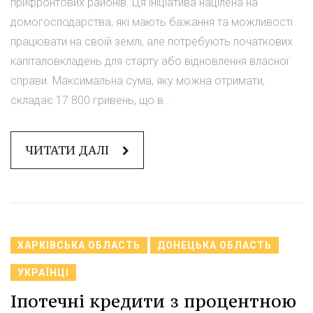
прифронтових районів. Ця ініціатива націлена на
домогосподарства, які мають бажання та можливості
працювати на своїй землі, але потребують початкових
капіталовкладень для старту або відновлення власної
справи. Максимальна сума, яку можна отримати,
складає 17 800 гривень, що в...
ЧИТАТИ ДАЛІ
ХАРКІВСЬКА ОБЛАСТЬ
ДОНЕЦЬКА ОБЛАСТЬ
УКРАЇНЦІ
Іпотечні кредити з процентною