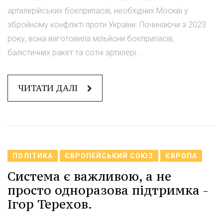
артилерійських боєприпасів, необхідних Москві у
збройному конфлікті проти України. Починаючи з 2023
року, вона виготовила мільйони боєприпасів,
балістичних ракет та сотні артилері...
ЧИТАТИ ДАЛІ
ПОЛІТИКА
ЄВРОПЕЙСЬКИЙ СОЮЗ
ЄВРОПА
Система є важливою, а не
просто одноразова підтримка -
Ігор Терехов.