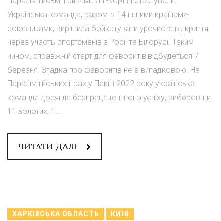
Паралімпійські ігри в Мілані-Кортіні стартували.
Українська команда, разом із 14 іншими країнами-
союзниками, вирішила бойкотувати урочисте відкриття
через участь спортсменів з Росії та Білорусі. Таким
чином, справжній старт для фаворитів відбудеться 7
березня. Згадка про фаворитів не є випадковою. На
Паралімпійських іграх у Пекіні 2022 року українська
команда досягла безпрецедентного успіху, виборовши
11 золотих, 1...
ЧИТАТИ ДАЛІ
ХАРКІВСЬКА ОБЛАСТЬ
КИЇВ