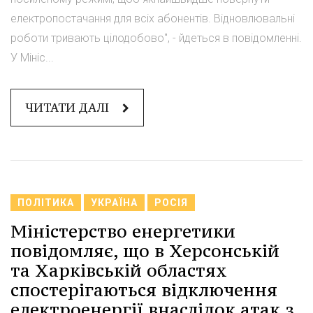
електропостачання для всіх абонентів. Відновлювальні
роботи тривають цілодобово", - йдеться в повідомленні.
У Мініс...
ЧИТАТИ ДАЛІ
ПОЛІТИКА
УКРАЇНА
РОСІЯ
Міністерство енергетики
повідомляє, що в Херсонській
та Харківській областях
спостерігаються відключення
електроенергії внаслідок атак з