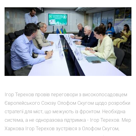
Ігор Терехов провів переговори з високопосадовцем
Європейського Союзу Олофом Скугом щодо розробки
стратегії для міст, що межують із фронтом. Необхідна
система, а не одноразова підтримка - Ігор Терехов. Мер
Харкова Ігор Терехов зустрівся з Олофом Скугом,