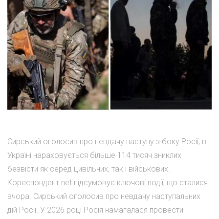
Сирський оголосив про невдачу наступу з боку Росії; в
Україні нараховується більше 114 тисяч зниклих
безвісти як серед цивільних, так і військових.
Кореспондент.net підсумовує ключові події, що сталися
вчора. Сирський оголосив про невдачу наступальних
дій Росії. У 2026 році Росія намагалася провести