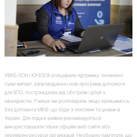
УВКБ ООН і ЮНІСЕФ розширили підтримку: оновлено
суми виплат, запроваджено нові програми допомоги
для ВПО, постраждалих від обстрілів і дітей з
інвалідністю. Раніше ми розповідали, якщо залишимось
без допомоги МВФ: що буде з пенсіями та цінами в
Україні. Для подачі заявки рекомендується
використовувати тільки офіційні веб-сайти або
перевірені ресурси організацій. Необхідно пам'ятати, що