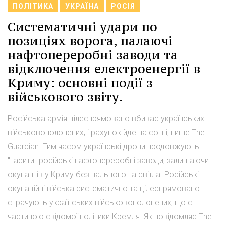
ПОЛІТИКА
УКРАЇНА
РОСІЯ
Систематичні удари по
позиціях ворога, палаючі
нафтопереробні заводи та
відключення електроенергії в
Криму: основні події з
військового звіту.
Російська армія цілеспрямовано вбиває українських
військовополонених, і рахунок йде на сотні, пише The
Guardian. Тим часом українські дрони продовжують
"гасити" російські нафтопереробні заводи, залишаючи
окупантів у Криму без пального та світла. Російські
окупаційні війська систематично та цілеспрямовано
страчують українських військовополонених, що є
частиною свідомої політики Кремля. Як повідомляє The