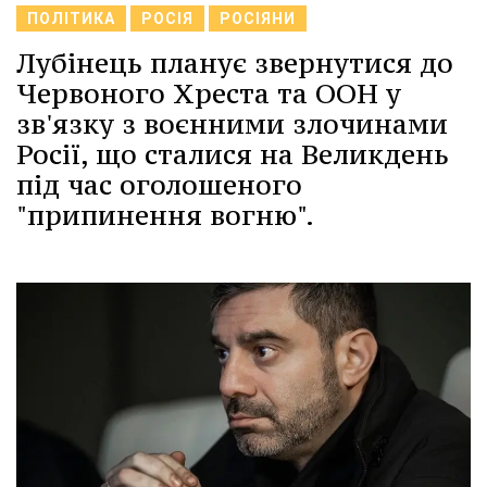
ПОЛІТИКА
РОСІЯ
РОСІЯНИ
Лубінець планує звернутися до
Червоного Хреста та ООН у
зв'язку з воєнними злочинами
Росії, що сталися на Великдень
під час оголошеного
"припинення вогню".