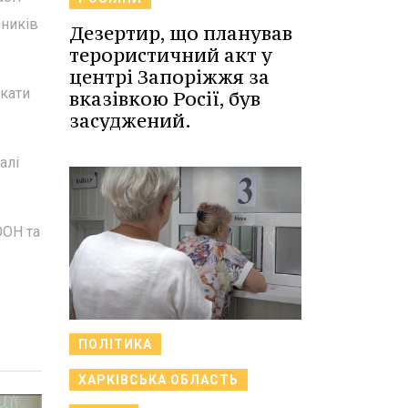
вників
Дезертир, що планував
терористичний акт у
центрі Запоріжжя за
ікати
вказівкою Росії, був
засуджений.
алі
ООН та
ПОЛІТИКА
ХАРКІВСЬКА ОБЛАСТЬ