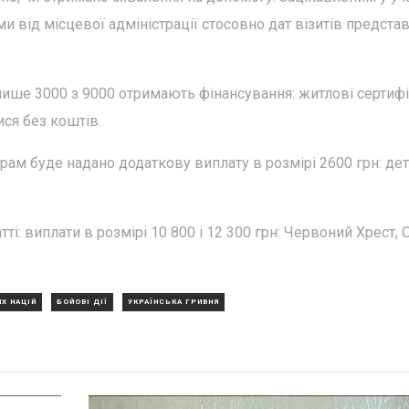
 від місцевої адміністрації стосовно дат візитів предста
лише 3000 з 9000 отримають фінансування: житлові сертиф
ся без коштів.
ам буде надано додаткову виплату в розмірі 2600 грн: дет
і: виплати в розмірі 10 800 і 12 300 грн: Червоний Хрест, 
Х НАЦІЙ
БОЙОВІ ДІЇ
УКРАЇНСЬКА ГРИВНЯ