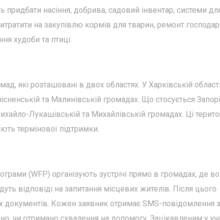
 придбати насіння, добрива, садовий інвентар, системи дл
 витратити на закупівлю кормів для тварин, ремонт господа
ня худоби та птиці.
ад, які розташовані в двох областях. У Харківській област
існенській та Малинівській громадах. Що стосується Запор
ихайло-Лукашівській та Михайлівській громадах. Ці територ
ують термінової підтримки.
грами (WFP) організують зустрічі прямо в громадах, де в
уть відповіді на запитання місцевих жителів. Після цього
х документів. Кожен заявник отримає SMS-повідомлення 
но, чи отримано схвалення на допомогу. Зацікавленим у уча