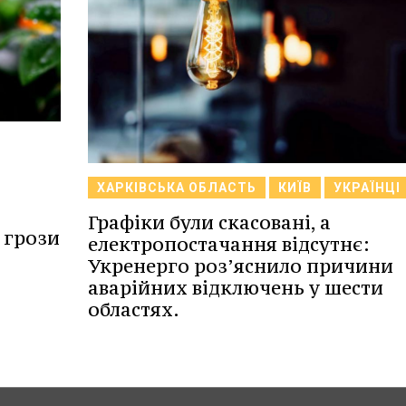
ХАРКІВСЬКА ОБЛАСТЬ
КИЇВ
УКРАЇНЦІ
Графіки були скасовані, а
 грози
електропостачання відсутнє:
Укренерго роз’яснило причини
аварійних відключень у шести
областях.