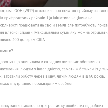
програма ООН (WFP) оголосила про початок прийому заявок 
в прифронтових районів. Ця ініціатива націлена на
ожливості працювати на своїй землі, але потребують поча
ня власної справи. Максимальна сума, яку можна отримати
иблизно 400 доларам США.
помоги?
арства, що опинилися в складних життєвих обставинах.
населення: людям з інвалідністю, самотнім батькам із діть
 втратили роботу через війну, літнім людям від 60 років,
 а також внутрішньо переміщеним особам.
нансування виключно для розвитку особистих підсобних