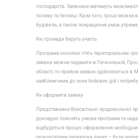
господарств. Заявники матимуть можливість
поливу та теплиці. Крім того, гроші можна
будівель, а також покращення умов утриман
Які громади беруть участь
Програма охоплює п'ять територіальних гром
заявки можна подавати в Печенізькій, Прол
області, то прийом заявок здійснюється в М
найближчими до зони бойових дій і потреб
Як оформити заявку
Представники Всесвітньої продовольчої про
докладно пояснять умови програми та надад
відбудеться процес оформлення необхідни
результатами перевірки даних – буде вказа