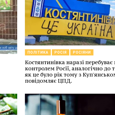
ПОЛІТИКА
РОСІЯ
РОСІЯНИ
Костянтинівка наразі перебуває 
контролем Росії, аналогічно до т
як це було рік тому з Куп'янсько
повідомляє ЦПД.