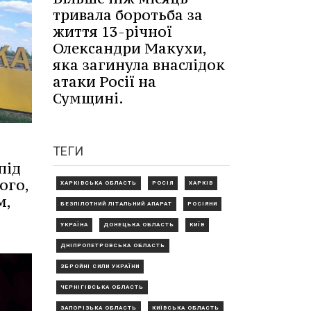
тривала боротьба за
життя 13-річної
Олександри Макухи,
яка загинула внаслідок
атаки Росії на
Сумщині.
ТЕГИ
під
ого,
ХАРКІВСЬКА ОБЛАСТЬ
РОСІЯ
ХАРКІВ
м,
БЕЗПІЛОТНИЙ ЛІТАЛЬНИЙ АПАРАТ
РОСІЯНИ
УКРАЇНА
ДОНЕЦЬКА ОБЛАСТЬ
КИЇВ
ДНІПРОПЕТРОВСЬКА ОБЛАСТЬ
ЗБРОЙНІ СИЛИ УКРАЇНИ
ЧЕРНІГІВСЬКА ОБЛАСТЬ
ЗАПОРІЗЬКА ОБЛАСТЬ
КИЇВСЬКА ОБЛАСТЬ