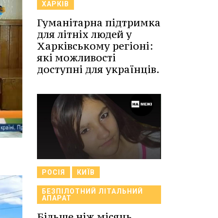
ХАРКІВ
Гуманітарна підтримка
для літніх людей у
Харківському регіоні:
які можливості
доступні для українців.
РОСІЯ
КИЇВ
БЕЗПІЛОТНИЙ ЛІТАЛЬНИЙ
АПАРАТ
Більше ніж місяць