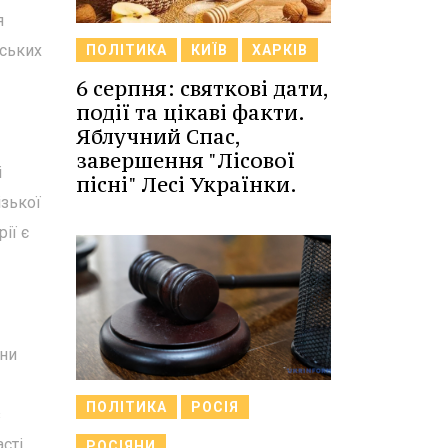
я
рських
ПОЛІТИКА
КИЇВ
ХАРКІВ
6 серпня: святкові дати,
події та цікаві факти.
Яблучний Спас,
завершення "Лісової
і
пісні" Лесі Українки.
ізької
ії є
они
ПОЛІТИКА
РОСІЯ
з
сті
РОСІЯНИ