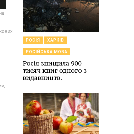
на
ткових
,
РОСІЯ
ХАРКІВ
РОСІЙСЬКА МОВА
Росія знищила 900
тисяч книг одного з
видавництв.
ми,