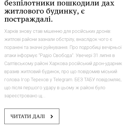
безпілотники пошкодили дах
житлового будинку, є
постраждалі.
Харків знову став мішенню для російських дронів:
житлові райони зазнали обстрілу, внаслідок чого є
поранені та значні руйнування. Про подробиці вечірньої
атаки інформує "Радіо Свобода". Увечері 31 липня в
Салтівському районі Харкова російський дрон-ударник
вразив житловий будинок, про що повідомив міський
голова Ігор Терехов у Telegram. БЕЗ ТАБУ повідомляє,
що після першого удару в цьому ж районі було
зареєстровано щ...
ЧИТАТИ ДАЛІ