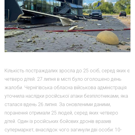
Кількість постраждалих зросла до 25 осіб, серед яких є
четверо дітей. 27 липня в місті було оголошено день
жалоби. Чернігівська обласна військова адміністрація
уточнила наслідки російської атаки безпілотниками, яка
сталася вдень 26 липня. За оновленими даними,
поранення отримали 25 людей, серед яких четверо
дітей. Один із російських бойових дронів вразив
супермаркет, внаслідок чого загинули дві особи: 10-