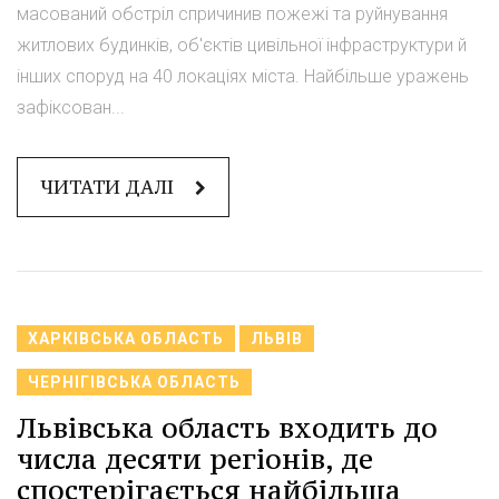
масований обстріл спричинив пожежі та руйнування
житлових будинків, об'єктів цивільної інфраструктури й
інших споруд на 40 локаціях міста. Найбільше уражень
зафіксован...
ЧИТАТИ ДАЛІ
ХАРКІВСЬКА ОБЛАСТЬ
ЛЬВІВ
ЧЕРНІГІВСЬКА ОБЛАСТЬ
Львівська область входить до
числа десяти регіонів, де
спостерігається найбільша