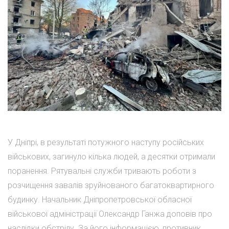
У Дніпрі, в результаті потужного наступу російських
військових, загинуло кілька людей, а десятки отримали
поранення. Рятувальні служби тривають роботи з
розчищення завалів зруйнованого багатоквартирного
будинку. Начальник Дніпропетровської обласної
військової адміністрації Олександр Ганжа доповів про
наслідки обстрілу. За його інформацією, противник