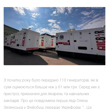
З початку року було передано 110 генераторів, які в
сумі оцінюються більше ніж у 61 млн грн. Серед них є
пристрої, призначені для лікарень та навчальних
закладів. Про це повідомила перша леді Олена
Зеленська у Фейсбуці, передає Укрінформ. "...Це