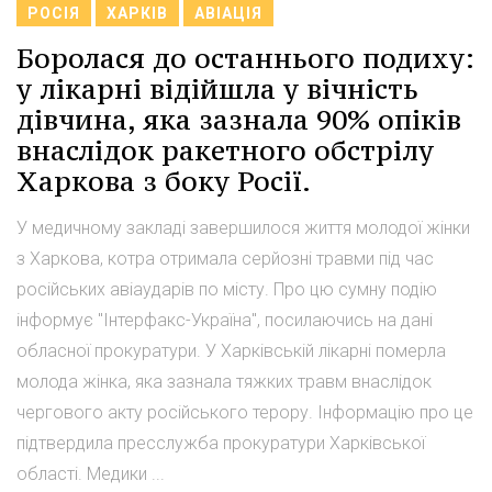
РОСІЯ
ХАРКІВ
АВІАЦІЯ
Боролася до останнього подиху:
у лікарні відійшла у вічність
дівчина, яка зазнала 90% опіків
внаслідок ракетного обстрілу
Харкова з боку Росії.
У медичному закладі завершилося життя молодої жінки
з Харкова, котра отримала серйозні травми під час
російських авіаударів по місту. Про цю сумну подію
інформує "Інтерфакс-Україна", посилаючись на дані
обласної прокуратури. У Харківській лікарні померла
молода жінка, яка зазнала тяжких травм внаслідок
чергового акту російського терору. Інформацію про це
підтвердила пресслужба прокуратури Харківської
області. Медики ...