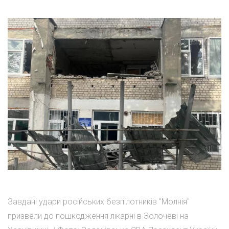
Завдані удари російських безпілотників "Молнія"
призвели до пошкодження лікарні в Золочеві на