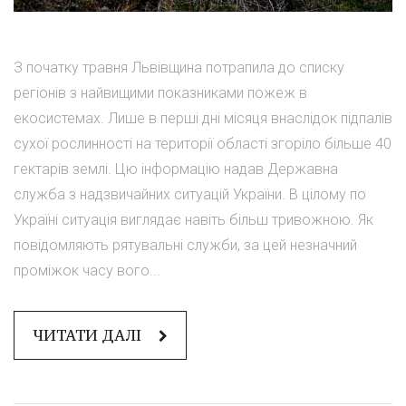
З початку травня Львівщина потрапила до списку
регіонів з найвищими показниками пожеж в
екосистемах. Лише в перші дні місяця внаслідок підпалів
сухої рослинності на території області згоріло більше 40
гектарів землі. Цю інформацію надав Державна
служба з надзвичайних ситуацій України. В цілому по
Україні ситуація виглядає навіть більш тривожною. Як
повідомляють рятувальні служби, за цей незначний
проміжок часу вого...
ЧИТАТИ ДАЛІ