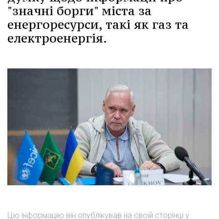
"значні борги" міста за
енергоресурси, такі як газ та
електроенергія.
Цю інформацію він опублікував на своїй сторінці у