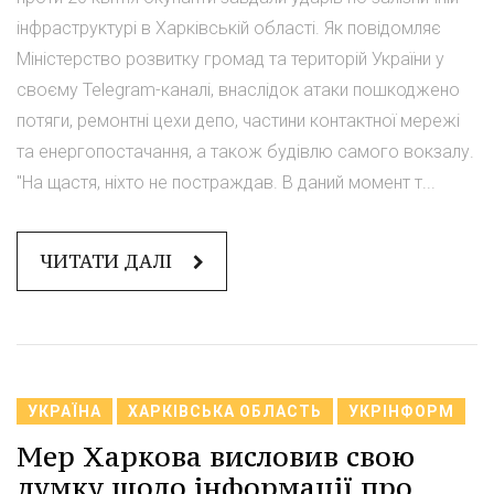
інфраструктурі в Харківській області. Як повідомляє
Міністерство розвитку громад та територій України у
своєму Telegram-каналі, внаслідок атаки пошкоджено
потяги, ремонтні цехи депо, частини контактної мережі
та енергопостачання, а також будівлю самого вокзалу.
"На щастя, ніхто не постраждав. В даний момент т...
ЧИТАТИ ДАЛІ
УКРАЇНА
ХАРКІВСЬКА ОБЛАСТЬ
УКРІНФОРМ
Мер Харкова висловив свою
думку щодо інформації про