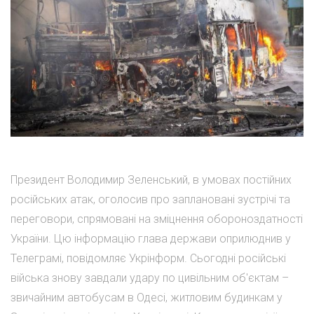
Президент Володимир Зеленський, в умовах постійних
російських атак, оголосив про заплановані зустрічі та
переговори, спрямовані на зміцнення обороноздатності
України. Цю інформацію глава держави оприлюднив у
Телеграмі, повідомляє Укрінформ. Сьогодні російські
війська знову завдали удару по цивільним об'єктам –
звичайним автобусам в Одесі, житловим будинкам у