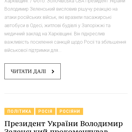
Харківщині. / Фото: Золочівська СВА Президент України
Володимир Зеленський висловив рішучу реакцію на
атаки російських військ, які вразили пасажирські
автобуси в Одесі, житлові будівлі у Запоріжжі та
медичний заклад на Харківщині. Він підкреслив
важливість посилення санкцій щодо Росії та збільшення
військової підтримки для...
ЧИТАТИ ДАЛІ
ПОЛІТИКА
РОСІЯ
РОСІЯНИ
Президент України Володимир
Зеленський прокоментував