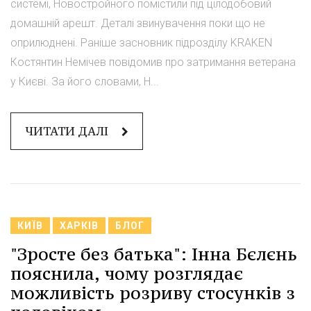
системі, Новостройного помістили під цілодобовий
домашній арешт. Деталі звинувачення поки що не
оприлюднені. Раніше засновник підрозділу KRAKEN
Костянтин Немічев повідомив про затримання ветерана
у Києві. За його словами, Н...
ЧИТАТИ ДАЛІ
КИЇВ
ХАРКІВ
БЛОГ
"Зросте без батька": Інна Бєлєнь
пояснила, чому розглядає
можливість розриву стосунків з