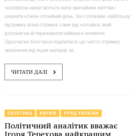
чоловіком намагаються жити звичайним життям і
цінувати кожен спокійний день. За її словами, найбільшу
підтримку вона отримує саме від чоловіка, який
допомагає їй переживати найважчі моменти.
Одночасно блогерка поділилася, що часто отримує
звернення від інших матерів, як...
ЧИТАТИ ДАЛІ
ПОЛІТИКА
ХАРКІВ
УРЯД УКРАЇНИ
Політичний аналітик вважає
Ігоря Терехова найкращим