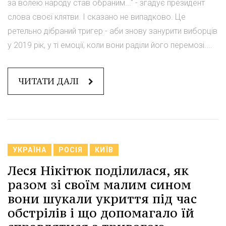
за волею народу став обраним..." - згадує президент
слова своєї клятви. І сказано не випадково. Це
ретельно дібраний тригер - аби знову занурити виборців
у 2019 рік, у ті емоції, коли вони раділи його перемозі....
ЧИТАТИ ДАЛІ
УКРАЇНА
РОСІЯ
КИЇВ
Леся Нікітюк поділилася, як
разом зі своїм малим сином
вони шукали укриття під час
обстрілів і що допомагало їй