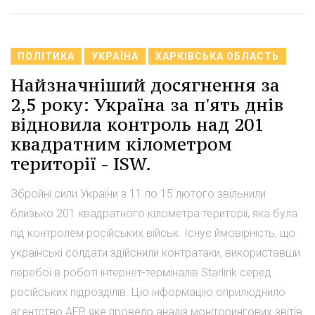
ПОЛІТИКА
УКРАЇНА
ХАРКІВСЬКА ОБЛАСТЬ
Найзначніший досягнення за
2,5 року: Україна за п'ять днів
відновила контроль над 201
квадратним кілометром
території - ISW.
Збройні сили України з 11 по 15 лютого звільнили
близько 201 квадратного кілометра території, яка була
під контролем російських військ. Існує ймовірність, що
українські солдати здійснили контратаки, використавши
перебої в роботі інтернет-терміналів Starlink серед
російських підрозділів. Цю інформацію оприлюднило
агентство AFP, яке провело аналіз моніторингових звітів