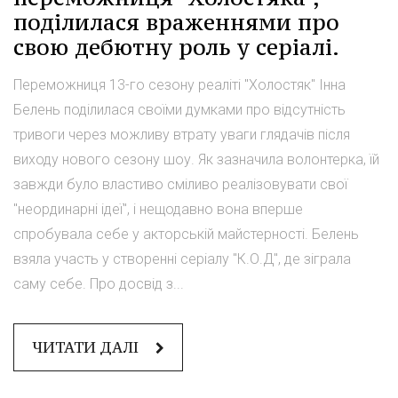
поділилася враженнями про
свою дебютну роль у серіалі.
Переможниця 13-го сезону реаліті "Холостяк" Інна
Белень поділилася своїми думками про відсутність
тривоги через можливу втрату уваги глядачів після
виходу нового сезону шоу. Як зазначила волонтерка, їй
завжди було властиво сміливо реалізовувати свої
"неординарні ідеї", і нещодавно вона вперше
спробувала себе у акторській майстерності. Белень
взяла участь у створенні серіалу "К.О.Д", де зіграла
саму себе. Про досвід з...
ЧИТАТИ ДАЛІ