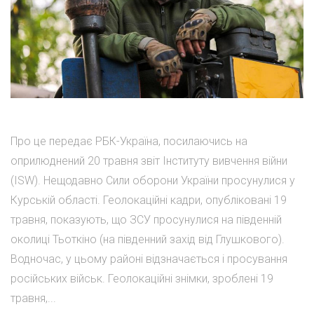
Про це передає РБК-Україна, посилаючись на
оприлюднений 20 травня звіт Інституту вивчення війни
(ISW). Нещодавно Сили оборони України просунулися у
Курській області. Геолокаційні кадри, опубліковані 19
травня, показують, що ЗСУ просунулися на південній
околиці Тьоткіно (на південний захід від Глушкового).
Водночас, у цьому районі відзначається і просування
російських військ. Геолокаційні знімки, зроблені 19
травня,...