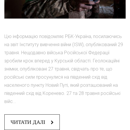
Цю інформацію повідомляє РБК-Україна, посилаючись
на звіт Інституту вивчення війни (ISW), опублікований 29
травня. Нещодавно війська Російської Федерації
зробили крок вперед у Курській області. Геолокаційні
знімки, опубліковані 27 травня, свідчать про те, що
російські сили просунулися на південний схід від
населеного пункту Новий Путі, який розташований на
південний схід від Коренево. 27 та 28 травня російські
війс...
ЧИТАТИ ДАЛІ