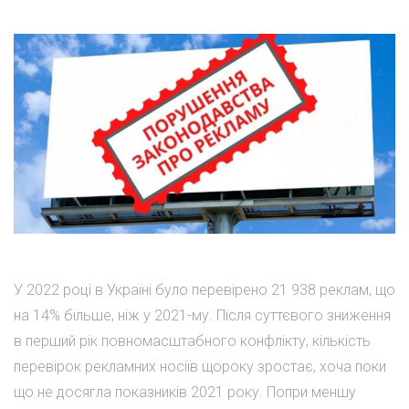
У 2022 році в Україні було перевірено 21 938 реклам, що
на 14% більше, ніж у 2021-му. Після суттєвого зниження
в перший рік повномасштабного конфлікту, кількість
перевірок рекламних носіїв щороку зростає, хоча поки
що не досягла показників 2021 року. Попри меншу