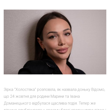
Зірка "Холостяка" розповіла, як назвала доньку Відомо,
що 24 жовтня для родини Марини та Івана
Доманецького відбулася щаслива подія. Тепер же