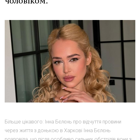
чоловіком.
Більше цікавого: Інна Бєлєнь про відчуття провини
через життя з донькою в Харкові Інна Бєлєнь
розповіла, що після особливо сильних обстрілів вони з