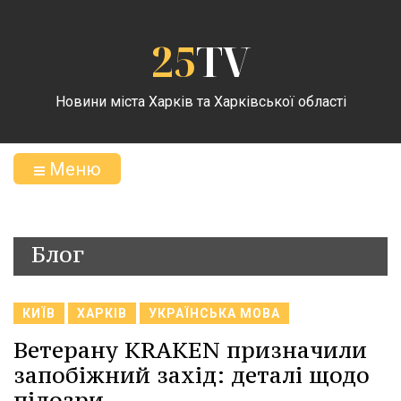
25
TV
Новини міста Харків та Харківської області
Меню
Блог
КИЇВ
ХАРКІВ
УКРАЇНСЬКА МОВА
Ветерану KRAKEN призначили
запобіжний захід: деталі щодо
підозри.