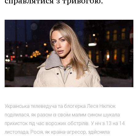
справлятися з тривогою.
Українська телеведуча та блогерка Леся Нікітюк
поділилася, як разом із своїм малим сином шукала
прихисток під час ворожих обстрілів. У ніч з 13 на 14
листопада, Росія, як країна-агресор, здійснила