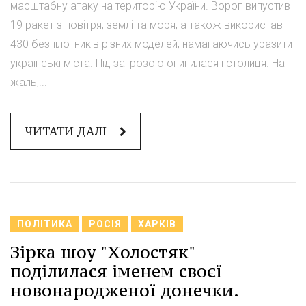
масштабну атаку на територію України. Ворог випустив
19 ракет з повітря, землі та моря, а також використав
430 безпілотників різних моделей, намагаючись уразити
українські міста. Під загрозою опинилася і столиця. На
жаль,...
ЧИТАТИ ДАЛІ
ПОЛІТИКА
РОСІЯ
ХАРКІВ
Зірка шоу "Холостяк"
поділилася іменем своєї
новонародженої донечки.