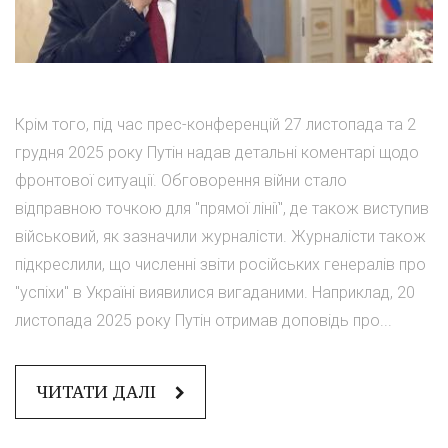
Крім того, під час прес-конференцій 27 листопада та 2
грудня 2025 року Путін надав детальні коментарі щодо
фронтової ситуації. Обговорення війни стало
відправною точкою для "прямої лінії", де також виступив
військовий, як зазначили журналісти. Журналісти також
підкреслили, що численні звіти російських генералів про
"успіхи" в Україні виявилися вигаданими. Наприклад, 20
листопада 2025 року Путін отримав доповідь про...
ЧИТАТИ ДАЛІ