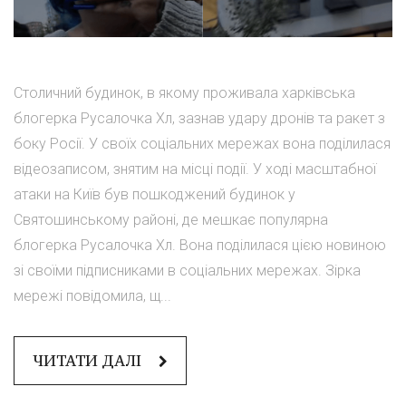
Столичний будинок, в якому проживала харківська
блогерка Русалочка Хл, зазнав удару дронів та ракет з
боку Росії. У своїх соціальних мережах вона поділилася
відеозаписом, знятим на місці події. У ході масштабної
атаки на Київ був пошкоджений будинок у
Святошинському районі, де мешкає популярна
блогерка Русалочка Хл. Вона поділилася цією новиною
зі своїми підписниками в соціальних мережах. Зірка
мережі повідомила, щ...
ЧИТАТИ ДАЛІ