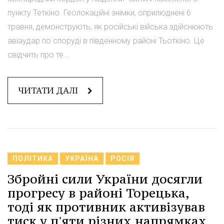
пункту Теткіно. Геолокаційні знімки, оприлюднені 6
травня, демонструють, як російські війська здійснюють
авіаудар по споруді в південному районі Тьоткіно. Це
свідчить про те...
ЧИТАТИ ДАЛІ
ПОЛІТИКА
УКРАЇНА
РОСІЯ
Збройні сили України досягли
прогресу в районі Торецька,
тоді як противник активізував
тиск у п'яти різних напрямках,