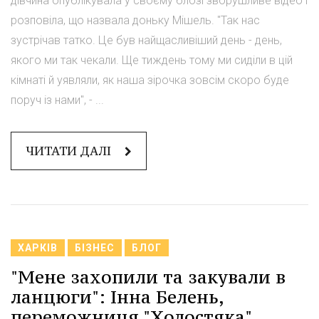
дівчина опублікувала у своєму блозі зворушливе відео і
розповіла, що назвала доньку Мішель. "Так нас
зустрічав татко. Це був найщасливіший день - день,
якого ми так чекали. Ще тиждень тому ми сиділи в цій
кімнаті й уявляли, як наша зірочка зовсім скоро буде
поруч із нами", - ...
ЧИТАТИ ДАЛІ
ХАРКІВ
БІЗНЕС
БЛОГ
"Мене захопили та закували в
ланцюги": Інна Белень,
переможниця "Холостяка",