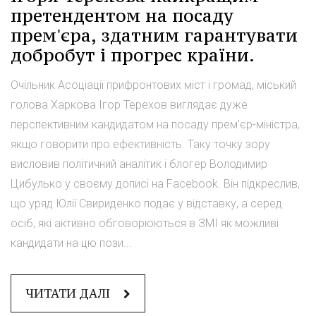
претендентом на посаду
прем'єра, здатним гарантувати
добробут і прогрес країни.
Очільник Асоціації прифронтових міст і громад, міський
голова Харкова Ігор Терехов виглядає дуже
перспективним кандидатом на посаду прем'єр-міністра,
якщо говорити про ефективність. Таку точку зору
висловив політичний аналітик і блогер Володимир
Цибулько у своєму дописі на Facebook. Він підкреслив,
що уряд Юлії Свириденко подає у відставку, а серед
осіб, які активно обговорюються в ЗМІ як можливі
кандидати на цю пози...
ЧИТАТИ ДАЛІ