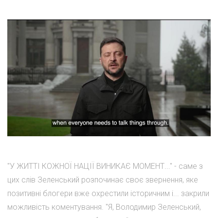
"У ЖИТТІ КОЖНОЇ НАЦІЇ ВИНИКАЄ МОМЕНТ..." - саме з
цих слів Зеленський розпочинає своє звернення, яке
позитивні блогери вже охрестили історичним і... закрили
можливість коментування. "Я, Володимир Зеленський,