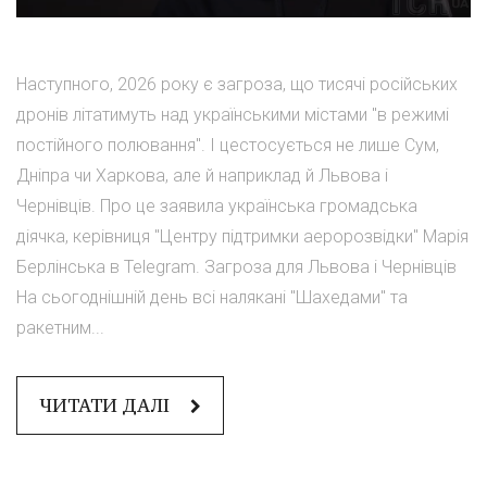
Наступного, 2026 року є загроза, що тисячі російських
дронів літатимуть над українськими містами "в режимі
постійного полювання". І цестосується не лише Сум,
Дніпра чи Харкова, але й наприклад й Львова і
Чернівців. Про це заявила українська громадська
діячка, керівниця "Центру підтримки аеророзвідки" Марія
Берлінська в Telegram. Загроза для Львова і Чернівців
На сьогоднішній день всі налякані "Шахедами" та
ракетним...
ЧИТАТИ ДАЛІ