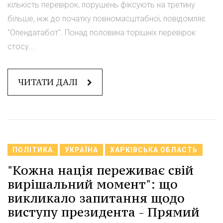
кількість перевірок, порушень фіксують на третину
більше, ніж до початку повномасштабної, повідомляє
"Опендатабот". Понад половина торішніх перевірок
стосу...
ЧИТАТИ ДАЛІ
ПОЛІТИКА
УКРАЇНА
ХАРКІВСЬКА ОБЛАСТЬ
"Кожна нація переживає свій
вирішальний момент": що
викликало запитання щодо
виступу президента - Прямий