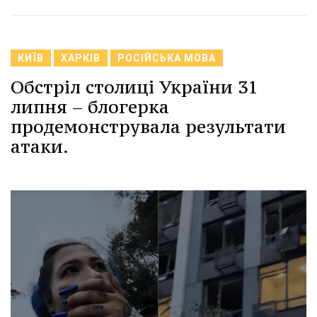
КИЇВ
ХАРКІВ
РОСІЙСЬКА МОВА
Обстріл столиці України 31
липня – блогерка
продемонструвала результати
атаки.