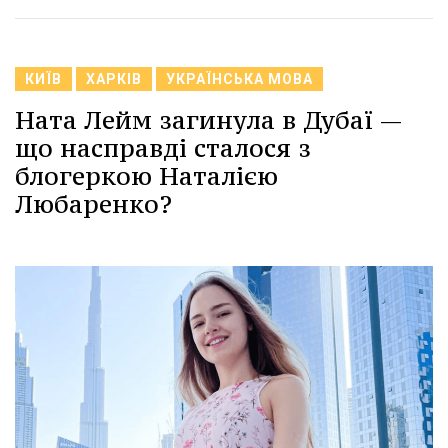
КИЇВ
ХАРКІВ
УКРАЇНСЬКА МОВА
Ната Лейм загинула в Дубаї —
що насправді сталося з
блогеркою Наталією
Любаренко?