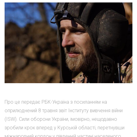
Про це передає РБК-Україна з посиланням на
оприлюднений 8 травня звіт Інституту вивчення війни
(ISW). Сили оборони України, імовірно, нещодавно
зробили крок вперед у Курській області, перетнувши
міжнародний кордон у південній частині населеного