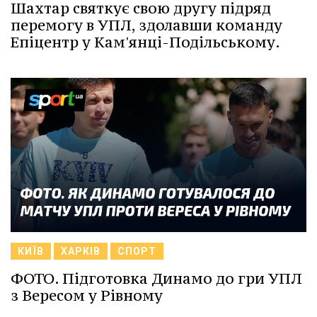
Шахтар святкує свою другу підряд
перемогу в УПЛ, здолавши команду
Епіцентр у Кам'янці-Подільському.
КИЇВ
ХАРКІВ
СПОРТ
ФОТО. Підготовка Динамо до гри УПЛ
з Вересом у Рівному