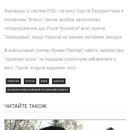
Фахівець із систем РЕБ і зв'язку Сергій Бескрестнов з
позивним "Флеш" також зробив загрозливе
попередження, що Росія "рознесе" всю країну
"Шахедами", якщо Україна не вживе негайних заходів.
А військовий і репер Ярмак (Yarmak) навіть заявив про
"криваву осінь" та порадив українцям забиратися з
міст. Проте згодом видалив пост.
УКРАЇНА
РОСІЯ
КИЇВ
ХАРКІВ
БЕЗПІЛОТНИЙ БОЙОВИЙ ЛІТАЛЬНИЙ АПАРАТ
ЧИТАЙТЕ ТАКОЖ