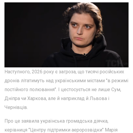
Наступного, 2026 року є загроза, що тисячі російських
дронів літатимуть над українськими містами "в режимі
постійного полювання". І цестосується не лише Сум,
Дніпра чи Харкова, але й наприклад й Львова і
Чернівців.
Про це заявила українська громадська діячка,
керівниця "Центру підтримки аеророзвідки" Марія