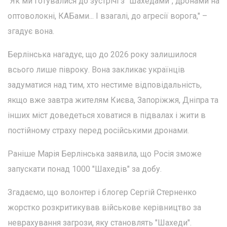
"Як ми готувалися до зустрічі з "Шахедами", дронами на
оптоволокні, КАБами... І взагалі, до агресії ворога," –
згадує вона.
Берлінська нагадує, що до 2026 року залишилося
всього лише півроку. Вона закликає українців
задуматися над тим, хто нестиме відповідальність,
якщо вже завтра жителям Києва, Запоріжжя, Дніпра та
інших міст доведеться ховатися в підвалах і жити в
постійному страху перед російськими дронами.
Раніше Марія Берлінська заявила, що Росія зможе
запускати понад 1000 "Шахедів" за добу.
Згадаємо, що волонтер і блогер Сергій Стерненко
жорстко розкритикував військове керівництво за
неврахування загрози, яку становлять "Шахеди".