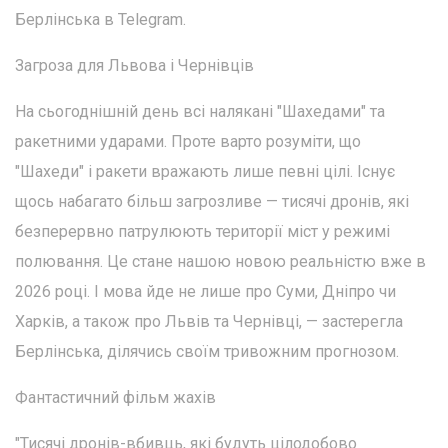
Берлінська в Telegram.
Загроза для Львова і Чернівців
На сьогоднішній день всі налякані "Шахедами" та
ракетними ударами. Проте варто розуміти, що
"Шахеди" і ракети вражають лише певні цілі. Існує
щось набагато більш загрозливе — тисячі дронів, які
безперервно патрулюють території міст у режимі
полювання. Це стане нашою новою реальністю вже в
2026 році. І мова йде не лише про Суми, Дніпро чи
Харків, а також про Львів та Чернівці, — застерегла
Берлінська, ділячись своїм тривожним прогнозом.
Фантастичний фільм жахів
"Тисячі дронів-вбивць, які будуть цілодобово