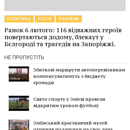
ПОЛІТИКА
РОСІЯ
РОСІЯНИ
Ранок 6 лютого: 116 відважних героїв
повертаються додому, блекаут у
Бєлгороді та трагедія на Запоріжжі.
НЕ ПРОПУСТІТЬ
Збиткові маршрути автоперевізникам
компенсуватимуть з бюджету
громади
Свято спорту у Змієві провели
відкритим уроком футболу
Зміївський краєзнавчий музей
отримав подарунки на своє день