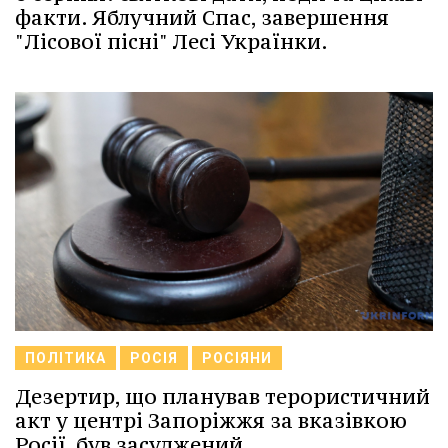
факти. Яблучний Спас, завершення
"Лісової пісні" Лесі Українки.
ПОЛІТИКА
РОСІЯ
РОСІЯНИ
Дезертир, що планував терористичний
акт у центрі Запоріжжя за вказівкою
Росії, був засуджений.