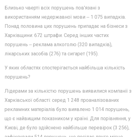
Близько чверті всіх порушень пов'язані з
використанням недержавної мови ‒ 1 075 випадків.
Понад половина цих порушень припадає на бізнеси з
Харківщини: 672 штрафи. Серед інших частих
порушень ‒ реклама алкоголю (320 випадків),
лікарських засобів (276) та сигарет (195).
У яких областях спостерігається найбільша кількість
порушень?
Лідерами за кількістю порушень виявилися компанії з
Харківської області: серед 1 248 проаналізованих
рекламних матеріалів було виявлено 1 014 порушень,
що є найвищим показником у країні. Для порівняння, у
Києві, де було здійснено найбільше перевірок (3 256),
зафіксували 514 порушень, що посідає друге місце.