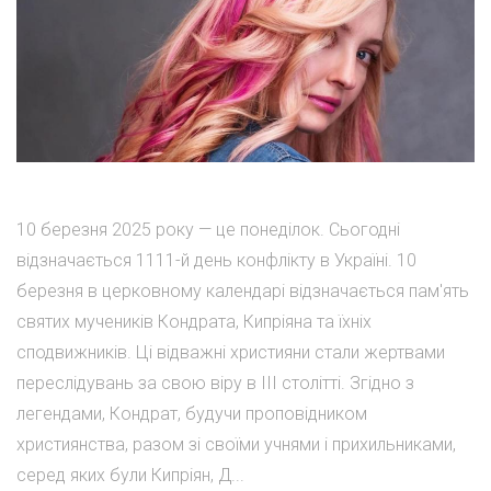
10 березня 2025 року — це понеділок. Сьогодні
відзначається 1111-й день конфлікту в Україні. 10
березня в церковному календарі відзначається пам'ять
святих мучеників Кондрата, Кипріяна та їхніх
сподвижників. Ці відважні християни стали жертвами
переслідувань за свою віру в III столітті. Згідно з
легендами, Кондрат, будучи проповідником
християнства, разом зі своїми учнями і прихильниками,
серед яких були Кипріян, Д...