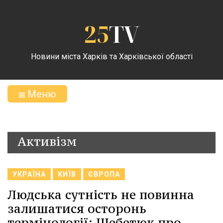
25
TV
Новини міста Харків та Харківської області
Меню
Активізм
УКРАЇНА
КИЇВ
ЄВРОПА
Людська сутність не повинна
залишатися осторонь
термінології: Щебетюк про