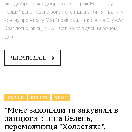
складі Української добровольчої армії. На жаль, у
перший день нового року Лана пішла з життя. Трагічну
новину про втрату "Саті" повідомили її колеги з Служби
безпілотної авіації УДА. ""Саті" була відданим воїном,
ідей...
ЧИТАТИ ДАЛІ
ХАРКІВ
БІЗНЕС
БЛОГ
"Мене захопили та закували в
ланцюги": Інна Белень,
переможниця "Холостяка",