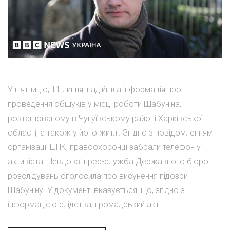
У п'ятницю, 11 липня, надійшла інформація про
проведення обшуків у місці роботи Шабуніна,
розташованому в Чугуївському районі Харківської
області, а також у його житлі. Згідно з повідомленням
організації ЦПК, правоохоронці забрали телефон у
активіста. Невдовзі прес-служба Державного бюро
розслідувань оголосила про висунення підозри
Шабуніну. У документі вказується, що, згідно з
інформацією слідства, громадський акт...