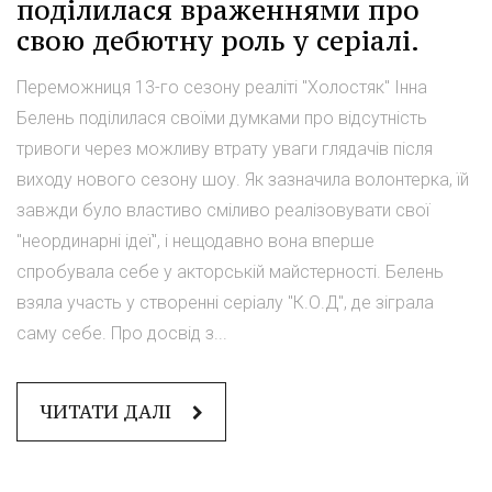
поділилася враженнями про
свою дебютну роль у серіалі.
Переможниця 13-го сезону реаліті "Холостяк" Інна
Белень поділилася своїми думками про відсутність
тривоги через можливу втрату уваги глядачів після
виходу нового сезону шоу. Як зазначила волонтерка, їй
завжди було властиво сміливо реалізовувати свої
"неординарні ідеї", і нещодавно вона вперше
спробувала себе у акторській майстерності. Белень
взяла участь у створенні серіалу "К.О.Д", де зіграла
саму себе. Про досвід з...
ЧИТАТИ ДАЛІ