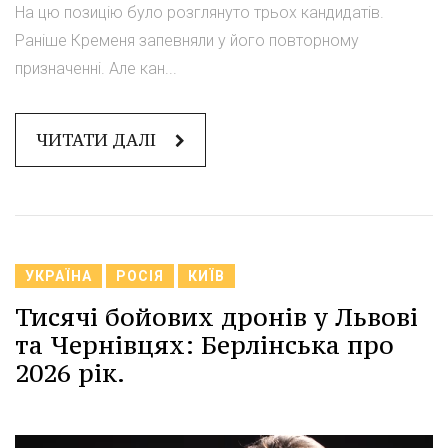
На цю позицію було розглянуто трьох кандидатів.
Раніше Кременя запевняли у його повторному
призначенні. Але кан...
ЧИТАТИ ДАЛІ
УКРАЇНА
РОСІЯ
КИЇВ
Тисячі бойових дронів у Львові
та Чернівцях: Берлінська про
2026 рік.