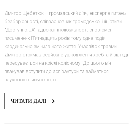
Дмитро Щебетюк -- громадський діяч, експерт з питань
безбар'єрності, співзасновник громадської ініціативи
"Доступно.UA", адвокат інклюзивності, спортсмен і
письменник П'ятнадцять років тому одна подія
кардинально змінила його життя. Унаслідок травми
Дмитро отримав серйозне ушкодження хребта й відтоді
пересувається на кріслі колісному. До цього він
планував вступити до аспірантури та займатися
науковою діяльністю, о...
ЧИТАТИ ДАЛІ