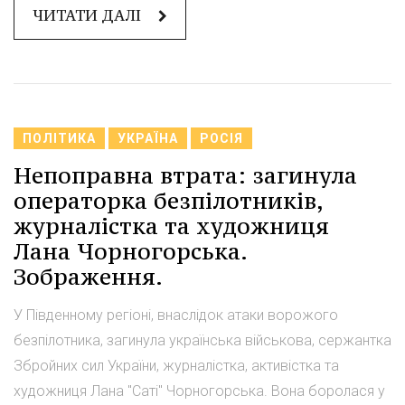
ЧИТАТИ ДАЛІ
ПОЛІТИКА
УКРАЇНА
РОСІЯ
Непоправна втрата: загинула
операторка безпілотників,
журналістка та художниця
Лана Чорногорська.
Зображення.
У Південному регіоні, внаслідок атаки ворожого
безпілотника, загинула українська військова, сержантка
Збройних сил України, журналістка, активістка та
художниця Лана "Саті" Чорногорська. Вона боролася у