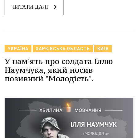
ЧИТАТИ ДАЛІ
УКРАЇНА
ХАРКІВСЬКА ОБЛАСТЬ
КИЇВ
У пам'ять про солдата Іллю
Наумчука, який носив
позивний "Молодість".