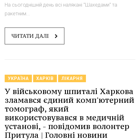
На сьогоднішній день всі налякані "Шахедами" та
ракетним...
ЧИТАТИ ДАЛІ
УКРАЇНА
ХАРКІВ
ЛІКАРНЯ
У військовому шпиталі Харкова
зламався єдиний комп'ютерний
томограф, який
використовувався в медичній
установі, - повідомив волонтер
Притула | Головні новини