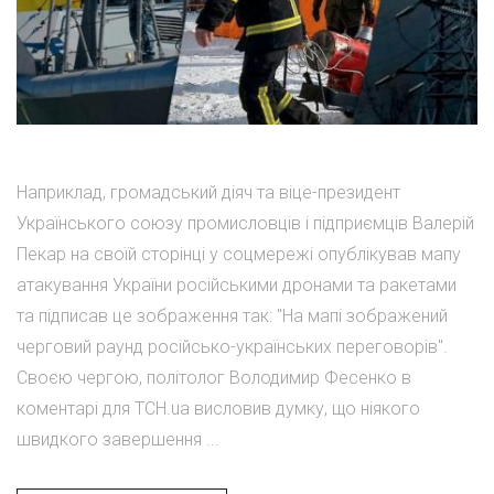
Наприклад, громадський діяч та віце-президент
Українського союзу промисловців і підприємців Валерій
Пекар на своїй сторінці у соцмережі опублікував мапу
атакування України російськими дронами та ракетами
та підписав це зображення так: "На мапі зображений
черговий раунд російсько-українських переговорів".
Своєю чергою, політолог Володимир Фесенко в
коментарі для ТСН.ua висловив думку, що ніякого
швидкого завершення ...