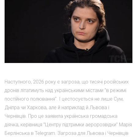
Наступного, 2026 року є загроза, що тисячі російських
дронів літатимуть над українськими містами "в режимі
постійного полювання". І цестосується не лише Сум,
Дніпра чи Харкова, але й наприклад й Львова і
Чернівців. Про це заявила українська громадська
діячка, керівниця "Центру підтримки аеророзвідки" Марія
Берлінська в Telegram. Загроза для Львова і Чернівців