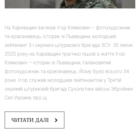
На Харківщині загинув Ігор Климович -- фотохудожник
та краєзнавець, історик зі Львівщини, молодший
лейтенант 3-ї окремої штурмової бригади ЗСУ. 30 липня
2025 року на Харківщині трагічно пішов з життя Ігор
Климович — історик із Львівщини, талановитий
фотохудожник та краєзнавець. Йому було всього 34
роки. Ігор служив молодшим лейтенантом у Третій
окремій штурмовій бригаді Сухопутних військ Збройних
Сил України, про щ...
ЧИТАТИ ДАЛІ