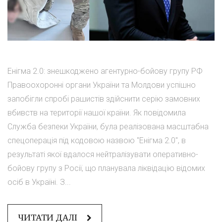
Енігма 2.0: знешкоджено агентурно-бойову групу РФ
Правоохоронні органи України та Молдови успішно
запобігли спробі рашистів здійснити серію замовних
вбивств на території нашої країни. Як повідомила
Служба безпеки України, була реалізована масштабна
спецоперація під кодовою назвою "Енігма 2.0", в
результаті якої вдалося нейтралізувати оперативно-
бойову групу з Росії, що планувала ліквідацію відомих
осіб в Україні. З...
ЧИТАТИ ДАЛІ