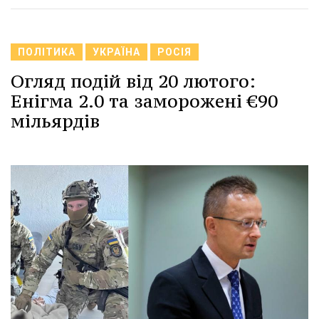
ПОЛІТИКА
УКРАЇНА
РОСІЯ
Огляд подій від 20 лютого:
Енігма 2.0 та заморожені €90
мільярдів