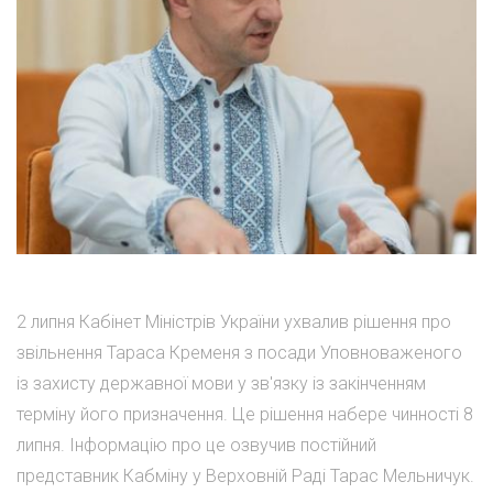
2 липня Кабінет Міністрів України ухвалив рішення про
звільнення Тараса Кременя з посади Уповноваженого
із захисту державної мови у зв'язку із закінченням
терміну його призначення. Це рішення набере чинності 8
липня. Інформацію про це озвучив постійний
представник Кабміну у Верховній Раді Тарас Мельничук.