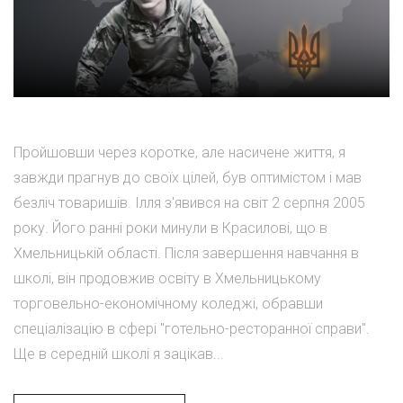
Пройшовши через коротке, але насичене життя, я
завжди прагнув до своїх цілей, був оптимістом і мав
безліч товаришів. Ілля з'явився на світ 2 серпня 2005
року. Його ранні роки минули в Красилові, що в
Хмельницькій області. Після завершення навчання в
школі, він продовжив освіту в Хмельницькому
торговельно-економічному коледжі, обравши
спеціалізацію в сфері "готельно-ресторанної справи".
Ще в середній школі я зацікав...