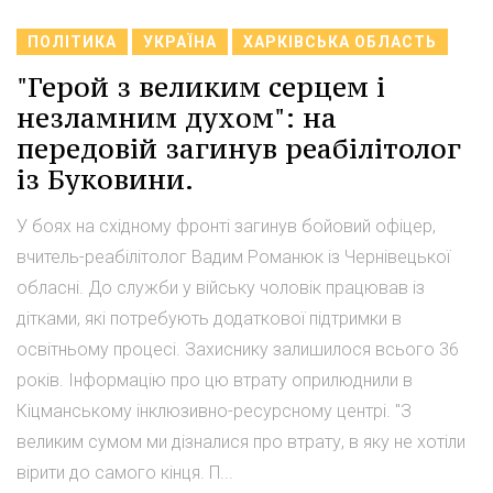
ПОЛІТИКА
УКРАЇНА
ХАРКІВСЬКА ОБЛАСТЬ
"Герой з великим серцем і
незламним духом": на
передовій загинув реабілітолог
із Буковини.
У боях на східному фронті загинув бойовий офіцер,
вчитель-реабілітолог Вадим Романюк із Чернівецької
обласні. До служби у війську чоловік працював із
дітками, які потребують додаткової підтримки в
освітньому процесі. Захиснику залишилося всього 36
років. Інформацію про цю втрату оприлюднили в
Кіцманському інклюзивно-ресурсному центрі. "З
великим сумом ми дізналися про втрату, в яку не хотіли
вірити до самого кінця. П...