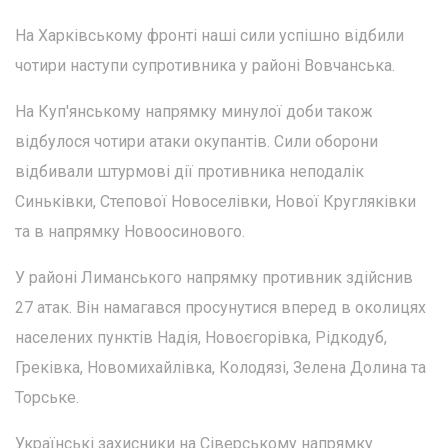
На Харківському фронті наші сили успішно відбили
чотири наступи супротивника у районі Вовчанська.
На Куп'янському напрямку минулої доби також
відбулося чотири атаки окупантів. Сили оборони
відбивали штурмові дії противника неподалік
Синьківки, Степової Новоселівки, Нової Кругляківки
та в напрямку Новоосинового.
У районі Лиманського напрямку противник здійснив
27 атак. Він намагався просунутися вперед в околицях
населених пунктів Надія, Новоєгорівка, Рідкодуб,
Греківка, Новомихайлівка, Колодязі, Зелена Долина та
Торське.
Українські захисники на Сіверському напрямку