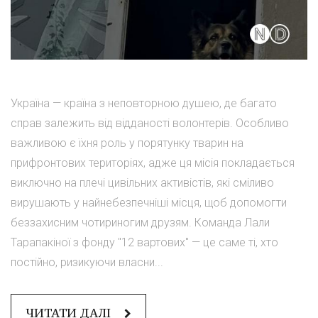
Україна — країна з неповторною душею, де багато
справ залежить від відданості волонтерів. Особливо
важливою є їхня роль у порятунку тварин на
прифронтових територіях, адже ця місія покладається
виключно на плечі цивільних активістів, які сміливо
вирушають у найнебезпечніші місця, щоб допомогти
беззахисним чотириногим друзям. Команда Лали
Тарапакіної з фонду "12 вартових" — це саме ті, хто
постійно, ризикуючи власни...
ЧИТАТИ ДАЛІ