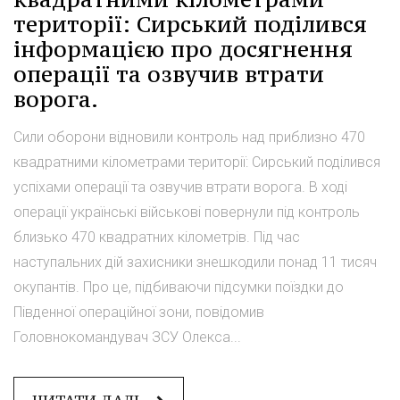
території: Сирський поділився
інформацією про досягнення
операції та озвучив втрати
ворога.
Сили оборони відновили контроль над приблизно 470
квадратними кілометрами території: Сирський поділився
успіхами операції та озвучив втрати ворога. В ході
операції українські військові повернули під контроль
близько 470 квадратних кілометрів. Під час
наступальних дій захисники знешкодили понад 11 тисяч
окупантів. Про це, підбиваючи підсумки поїздки до
Південної операційної зони, повідомив
Головнокомандувач ЗСУ Олекса...