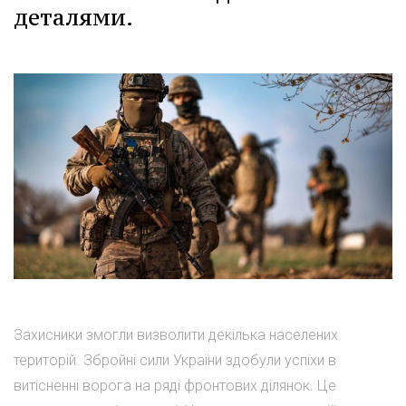
деталями.
Захисники змогли визволити декілька населених
територій. Збройні сили України здобули успіхи в
витісненні ворога на ряді фронтових ділянок. Це