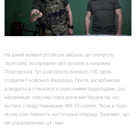
На даний момент російські війська, що окупують
територію, зосередили свої зусилля в напрямку
Покровська. Тут розгорнуто близько 100 тисяч
солдатів Російської Федерації. Проте, загарбникам
доводиться стикатися з серйозними труднощами. Цю
інформацію озвучив глава держави України під час
зустрічі з представниками ЗМІ 29 серпня. "Вони в будь-
якому разі планують наступальні операції. Важливо, що
ми усвідомлюємо це і має...