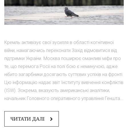
Кремль активізує свої зусилля в області когнітивної
війни, намагаючись переконати Захід відмовитися від
підтримки України. Москва поширює оманливі міфи про
те, що перемога Росії на полі бою є неминучою, адже
нібито загарбники досягають суттєвих успіхів на фронті.
Цю інформацію надає звіт Інституту вивчення конфліктів
(ISW). Зокрема, вказують американські аналітики,
начальник Головного оперативного управління Геншта...
ЧИТАТИ ДАЛІ