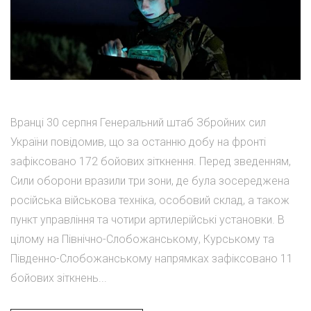
Вранці 30 серпня Генеральний штаб Збройних сил
України повідомив, що за останню добу на фронті
зафіксовано 172 бойових зіткнення. Перед зведенням,
Сили оборони вразили три зони, де була зосереджена
російська військова техніка, особовий склад, а також
пункт управління та чотири артилерійські установки. В
цілому на Північно-Слобожанському, Курському та
Південно-Слобожанському напрямках зафіксовано 11
бойових зіткнень...