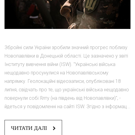
Збройні сили України зробили значний прогрес поблизу
Новопавлівки в Донецькій області. Це зазначено у звіті
Інституту вивчення війни (ISW). "Українські війська
нещодавно просунулися на Новопавлівському
напрямку. Геолокаційні відеозаписи, опубліковані 18
липня, свідчать про те, що українські війська нещодавно
повернули собі Ялту (на південь від Новопавлівки)", -
йдеться у повідомленні на сайті ISW. Згідно з інформац...
ЧИТАТИ ДАЛІ