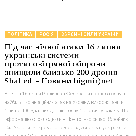
ПОЛІТИКА
РОСІЯ
ЗБРОЙНІ СИЛИ УКРАЇНИ
Під час нічної атаки 16 липня
українські системи
протиповітряної оборони
знищили близько 200 дронів
Shahed. - Новини bigmir)net
В ніч на 16 липня Російська Федерація провела одну з
найбільших авіаційних атак на Україну, використавши
більше 400 ударних дронів і одну балістичну ракету. Цю
інформацію оприлюднили в Повітряних силах Збройних
Сил України. Зокрема, агресор здійснив запуск ракети