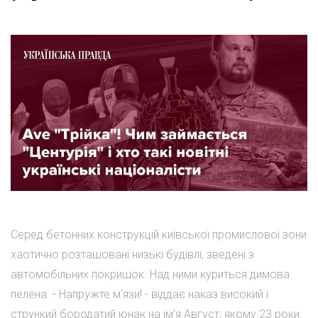
Серед бетонних конструкцій київської промислової зони
хаотично розташовані низькі будівлі, зведені з
автомобільних покришок. Над ними куриться димова
пелена. - Напружте м'язи! - віддає наказ високий і
стрункий бородатий юнак на ім'я Август, якому 23 роки.