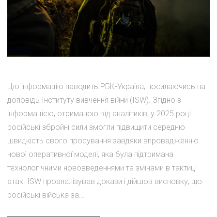
Цю інформацію наводить РБК-Україна, посилаючись на
доповідь Інституту вивчення війни (ISW). Згідно з
інформацією, отриманою від аналітиків, у 2025 році
російські збройні сили змогли підвищити середню
швидкість свого просування завдяки впровадженню
нової оперативної моделі, яка була підтримана
технологічними нововведеннями та змінами в тактиці
атак. ISW проаналізував докази і дійшов висновку, що
російські війська за...