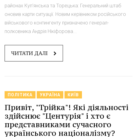
районах Куп'янська та Торецька: Генеральний штаб
оновив карти ситуації. Новим керівником російського
військового контингенту призначено генерал-
полковника Андрія Нікіфорова...
ЧИТАТИ ДАЛІ
ПОЛІТИКА
УКРАЇНА
КИЇВ
Привіт, "Трійка"! Які діяльності
здійснює "Центурія" і хто є
представниками сучасного
українського націоналізму?