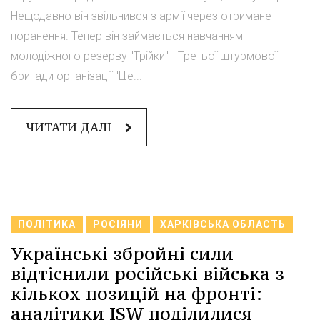
Нещодавно він звільнився з армії через отримане
поранення. Тепер він займається навчанням
молодіжного резерву "Трійки" - Третьої штурмової
бригади організації "Це...
ЧИТАТИ ДАЛІ
ПОЛІТИКА
РОСІЯНИ
ХАРКІВСЬКА ОБЛАСТЬ
Українські збройні сили
відтіснили російські війська з
кількох позицій на фронті:
аналітики ISW поділилися