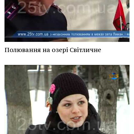
Полювання на озері Світличне