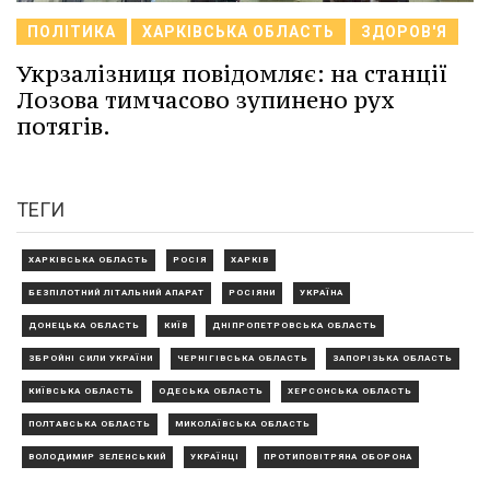
ПОЛІТИКА
ХАРКІВСЬКА ОБЛАСТЬ
ЗДОРОВ'Я
Укрзалізниця повідомляє: на станції
Лозова тимчасово зупинено рух
потягів.
ТЕГИ
ХАРКІВСЬКА ОБЛАСТЬ
РОСІЯ
ХАРКІВ
БЕЗПІЛОТНИЙ ЛІТАЛЬНИЙ АПАРАТ
РОСІЯНИ
УКРАЇНА
ДОНЕЦЬКА ОБЛАСТЬ
КИЇВ
ДНІПРОПЕТРОВСЬКА ОБЛАСТЬ
ЗБРОЙНІ СИЛИ УКРАЇНИ
ЧЕРНІГІВСЬКА ОБЛАСТЬ
ЗАПОРІЗЬКА ОБЛАСТЬ
КИЇВСЬКА ОБЛАСТЬ
ОДЕСЬКА ОБЛАСТЬ
ХЕРСОНСЬКА ОБЛАСТЬ
ПОЛТАВСЬКА ОБЛАСТЬ
МИКОЛАЇВСЬКА ОБЛАСТЬ
ВОЛОДИМИР ЗЕЛЕНСЬКИЙ
УКРАЇНЦІ
ПРОТИПОВІТРЯНА ОБОРОНА