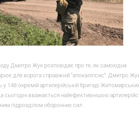
оду Дмитро Жук розповідає про те, як самохідна
рює для ворога справжній "апокаліпсис". Дмитро Жук
ть у 148 окремій артилерійській бригаді Житомирськи
да сьогодні вважається найефективнішою артилерій
им підрозділом оборонних сил ...