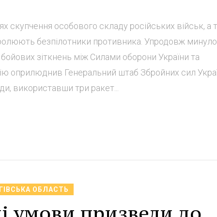
ях скупчення особового складу російських військ, а 
тролюють безпілотники противника. Упродовж минуло
8 бойових зіткнень між Силами оборони України та
ію оприлюднив Генеральний штаб Збройних сил Украї
и, використавши три ракет...
ГІВСЬКА ОБЛАСТЬ
і умови призвели до