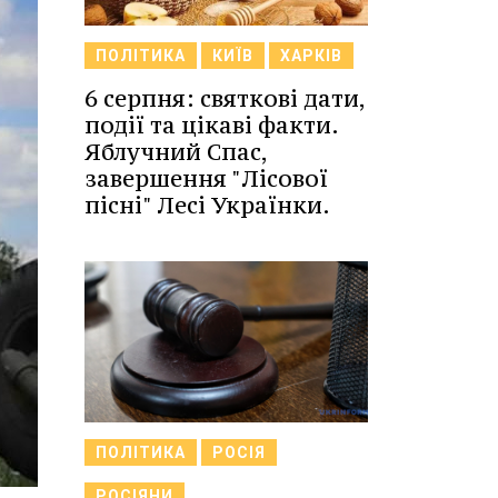
ПОЛІТИКА
КИЇВ
ХАРКІВ
6 серпня: святкові дати,
події та цікаві факти.
Яблучний Спас,
завершення "Лісової
пісні" Лесі Українки.
ПОЛІТИКА
РОСІЯ
РОСІЯНИ