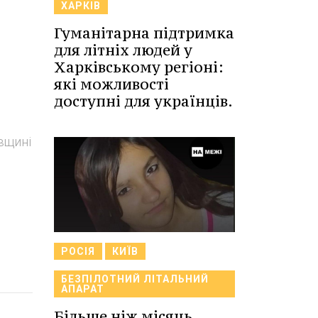
ХАРКІВ
Гуманітарна підтримка
для літніх людей у
Харківському регіоні:
які можливості
доступні для українців.
ївщині
РОСІЯ
КИЇВ
БЕЗПІЛОТНИЙ ЛІТАЛЬНИЙ
АПАРАТ
Більше ніж місяць