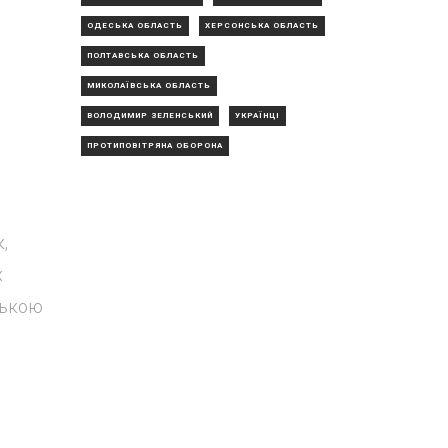
ОДЕСЬКА ОБЛАСТЬ
ХЕРСОНСЬКА ОБЛАСТЬ
ПОЛТАВСЬКА ОБЛАСТЬ
МИКОЛАЇВСЬКА ОБЛАСТЬ
ВОЛОДИМИР ЗЕЛЕНСЬКИЙ
УКРАЇНЦІ
ПРОТИПОВІТРЯНА ОБОРОНА
,
х
ською