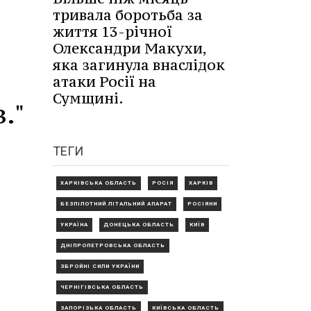
тривала боротьба за
життя 13-річної
Олександри Макухи,
яка загинула внаслідок
атаки Росії на
Сумщині.
."
ТЕГИ
ХАРКІВСЬКА ОБЛАСТЬ
РОСІЯ
ХАРКІВ
БЕЗПІЛОТНИЙ ЛІТАЛЬНИЙ АПАРАТ
РОСІЯНИ
УКРАЇНА
ДОНЕЦЬКА ОБЛАСТЬ
КИЇВ
ДНІПРОПЕТРОВСЬКА ОБЛАСТЬ
ЗБРОЙНІ СИЛИ УКРАЇНИ
ЧЕРНІГІВСЬКА ОБЛАСТЬ
ЗАПОРІЗЬКА ОБЛАСТЬ
КИЇВСЬКА ОБЛАСТЬ