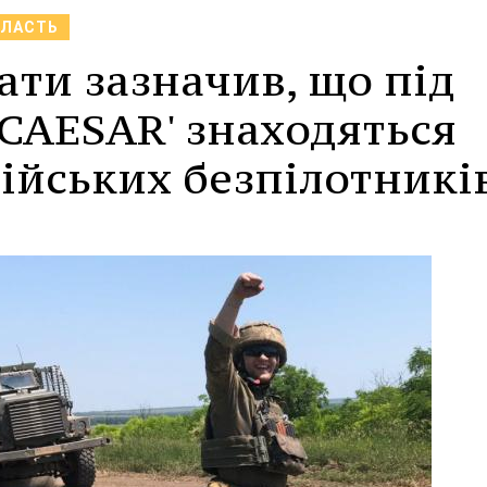
БЛАСТЬ
ти зазначив, що під
'CAESAR' знаходяться
сійських безпілотників