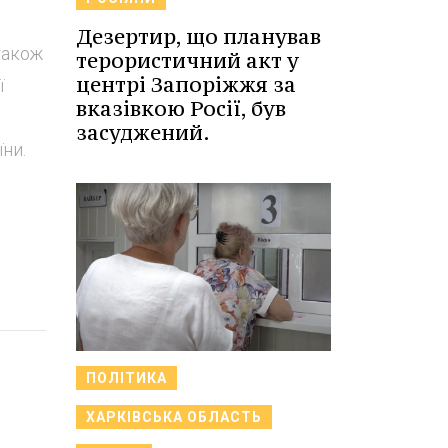
Дезертир, що планував
також
терористичний акт у
центрі Запоріжжя за
ї
вказівкою Росії, був
засуджений.
ни.
ПОЛІТИКА
ХАРКІВСЬКА ОБЛАСТЬ