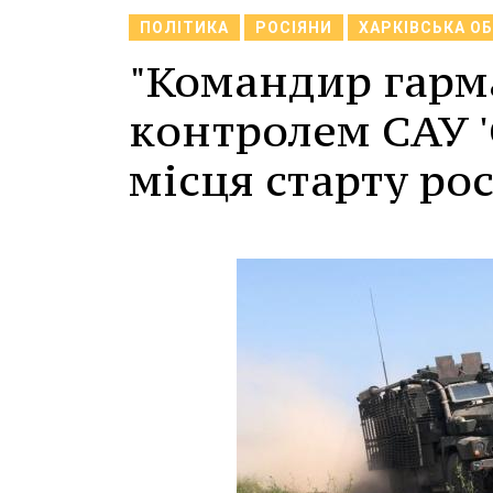
ПОЛІТИКА
РОСІЯНИ
ХАРКІВСЬКА О
"Командир гарма
контролем САУ 
місця старту ро