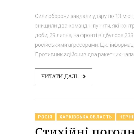
Сили оборони завдали удару по 13 місц
знищили два командні пункти, які кон
доби, 29 липня, на фронті відбулося 23
російськими агресорами. Цю інформац
Противник здійснив два ракетних напад
ЧИТАТИ ДАЛІ
РОСІЯ
ХАРКІВСЬКА ОБЛАСТЬ
ЧЕРНІ
Стихійні погодн