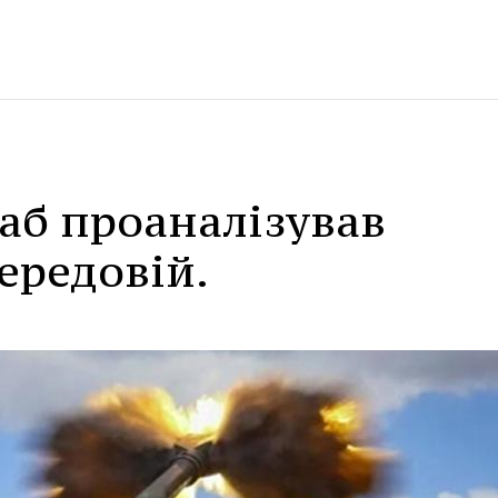
аб проаналізував
ередовій.