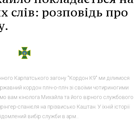
х слів: розповідь про
у.
нного Карпатського загону "Кордон К9" ми ділимося
ержавний кордон пліч-о-пліч зі своїми чотириногими
мо вам кінолога Михайла та його вірного службового
інгер-спанієля на прізвисько Каштан. У їхній історії
ідомлений вибір служби в арм...