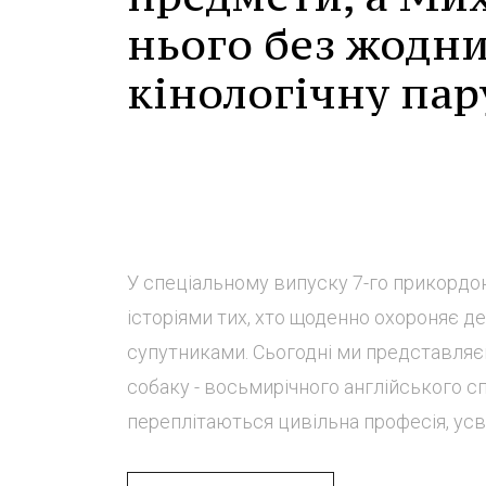
нього без жодни
кінологічну пар
У спеціальному випуску 7-го прикордо
історіями тих, хто щоденно охороняє д
супутниками. Сьогодні ми представляє
собаку - восьмирічного англійського спр
переплітаються цивільна професія, усв