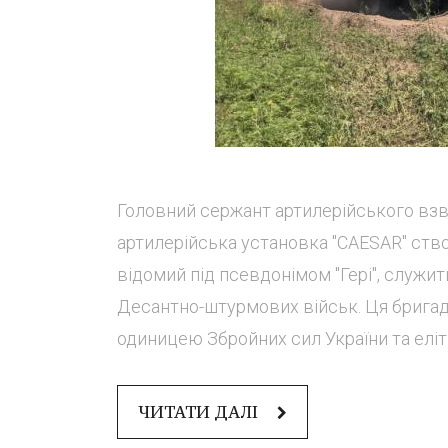
Головний сержант артилерійського взв
артилерійська установка "CAESAR" ство
відомий під псевдонімом "Гері", служи
Десантно-штурмових військ. Ця брига
одиницею Збройних сил України та елітн
ЧИТАТИ ДАЛІ