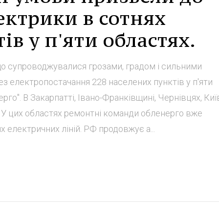
ектрики в сотнях
ів у п'яти областях.
що супроводжувалися грозами, градом і сильними
ез електропостачання 228 населених пунктів у п'яти
го". В Закарпатті, Івано-Франківщині, Чернівцях, Ки
 У цих областях ремонтні команди обленерго вже
електричних ліній. РФ продовжує а...