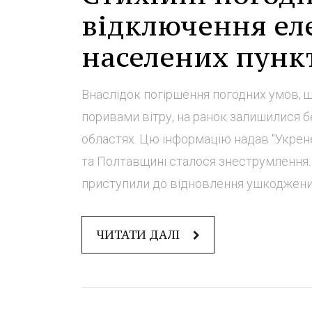
відключення ел
населених пункт
Внаслідок погіршення погодних умов, 
поривами вітру, на ранок залишилися б
областях. Цю інформацію надав "Укренер
та Полтавщині сталося знеструмлення.
приступили до відновлення ушкоджених 
ЧИТАТИ ДАЛІ