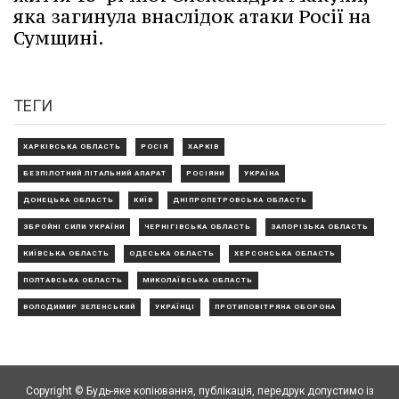
яка загинула внаслідок атаки Росії на
Сумщині.
ТЕГИ
ХАРКІВСЬКА ОБЛАСТЬ
РОСІЯ
ХАРКІВ
БЕЗПІЛОТНИЙ ЛІТАЛЬНИЙ АПАРАТ
РОСІЯНИ
УКРАЇНА
ДОНЕЦЬКА ОБЛАСТЬ
КИЇВ
ДНІПРОПЕТРОВСЬКА ОБЛАСТЬ
ЗБРОЙНІ СИЛИ УКРАЇНИ
ЧЕРНІГІВСЬКА ОБЛАСТЬ
ЗАПОРІЗЬКА ОБЛАСТЬ
КИЇВСЬКА ОБЛАСТЬ
ОДЕСЬКА ОБЛАСТЬ
ХЕРСОНСЬКА ОБЛАСТЬ
ПОЛТАВСЬКА ОБЛАСТЬ
МИКОЛАЇВСЬКА ОБЛАСТЬ
ВОЛОДИМИР ЗЕЛЕНСЬКИЙ
УКРАЇНЦІ
ПРОТИПОВІТРЯНА ОБОРОНА
Copyright © Будь-яке копiювання, публiкацiя, передрук допустимо із