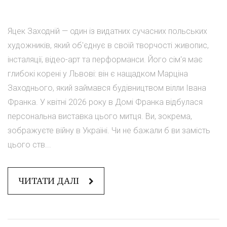
Яцек Заходній — один із видатних сучасних польських
художників, який об'єднує в своїй творчості живопис,
інсталяції, відео-арт та перформанси. Його сім'я має
глибокі корені у Львові: він є нащадком Марціна
Заходнього, який займався будівництвом вілли Івана
Франка. У квітні 2026 року в Домі Франка відбулася
персональна виставка цього митця. Ви, зокрема,
зображуєте війну в Україні. Чи не бажали б ви замість
цього ств...
ЧИТАТИ ДАЛІ