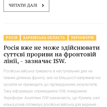
ЧИТАТИ ДАЛІ
РОСІЯ
ХАРКІВСЬКА ОБЛАСТЬ
УКРІНФОРМ
Росія вже не може здійснювати
суттєві прориви на фронтовій
лінії, - зазначає ISW.
Російські війська тривають в наступальних діях на
певних ділянках фронту, але на більшості напрямків їхні
зусилля не призводять до підтверджених результатів.
Таку інформацію оприлюднила ISW, повідомляє
Укрінформ. Аналітики ISW зазначають, що Кремль уже
кілька років оптимізує російські війська для ведення