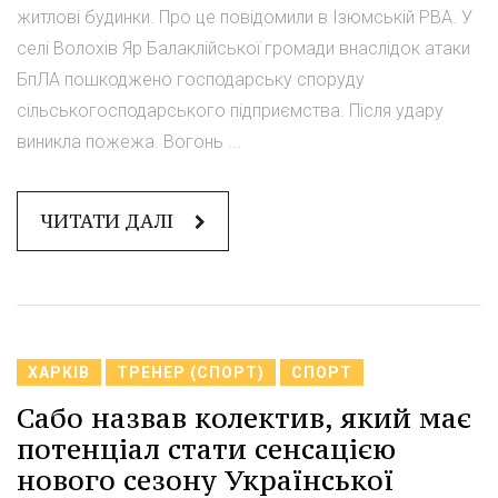
житлові будинки. Про це повідомили в Ізюмській РВА. У
селі Волохів Яр Балаклійської громади внаслідок атаки
БпЛА пошкоджено господарську споруду
сільськогосподарського підприємства. Після удару
виникла пожежа. Вогонь ...
ЧИТАТИ ДАЛІ
ХАРКІВ
ТРЕНЕР (СПОРТ)
СПОРТ
Сабо назвав колектив, який має
потенціал стати сенсацією
нового сезону Української