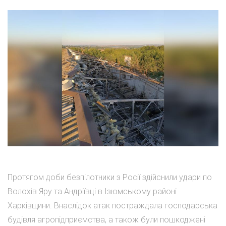
Протягом доби безпілотники з Росії здійснили удари по
Волохів Яру та Андріївці в Ізюмському районі
Харківщини. Внаслідок атак постраждала господарська
будівля агропідприємства, а також були пошкоджені