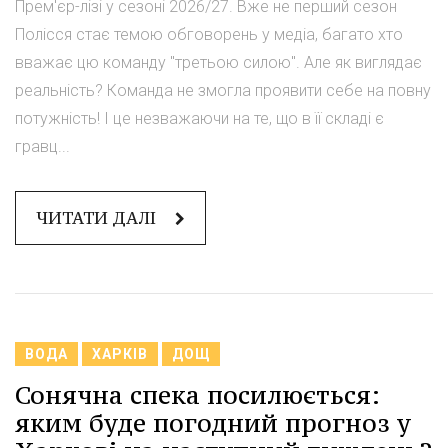
Прем'єр-лізі у сезоні 2026/27. Вже не перший сезон
Полісся стає темою обговорень у медіа, багато хто
вважає цю команду "третьою силою". Але як виглядає
реальність? Команда не змогла проявити себе на повну
потужність! І це незважаючи на те, що в її складі є
гравц...
ЧИТАТИ ДАЛІ
ВОДА
ХАРКІВ
ДОЩ
Сонячна спека посилюється:
яким буде погодний прогноз у