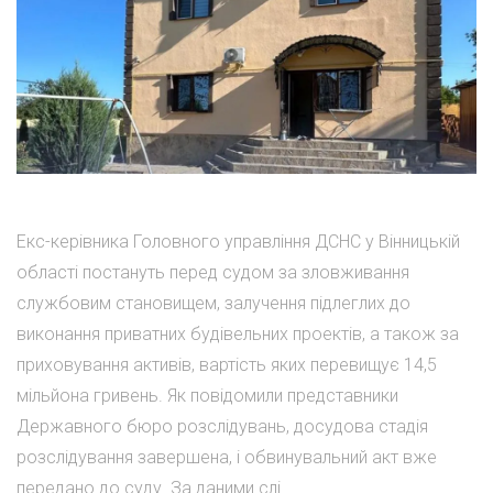
Екс-керівника Головного управління ДСНС у Вінницькій
області постануть перед судом за зловживання
службовим становищем, залучення підлеглих до
виконання приватних будівельних проектів, а також за
приховування активів, вартість яких перевищує 14,5
мільйона гривень. Як повідомили представники
Державного бюро розслідувань, досудова стадія
розслідування завершена, і обвинувальний акт вже
передано до суду. За даними слі...