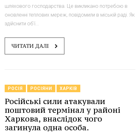
шляхового господарства. Це викликано потребою в
оновленні теплових мереж, повідомили в міській раді. Як
здійснити об'ї...
ЧИТАТИ ДАЛІ
РОСІЯ
РОСІЯНИ
ХАРКІВ
Російські сили атакували
поштовий термінал у районі
Харкова, внаслідок чого
загинула одна особа.