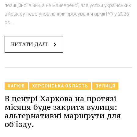
позиційної війни, а не маневреної, але успіхи українських
військ суттєво уповільнили просування армії РФ у 2026
ро...
ЧИТАТИ ДАЛІ
ХАРКІВ
ХЕРСОНСЬКА ОБЛАСТЬ
ВУЛИЦЯ
В центрі Харкова на протязі
місяця буде закрита вулиця:
альтернативні маршрути для
об'їзду.