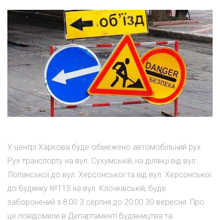
У центрі Харкова буде обмежено автомобільний рух.
Рух транспорту на вул. Сухумській, на ділянці від вул.
Лопанської до вул. Херсонської та від вул. Херсонської
до будинку №115 на вул. Клочківській, буде
заборонений з 8:00 3 серпня до 20:00 30 вересня. Про
це повідомили в Департаменті будівництва та