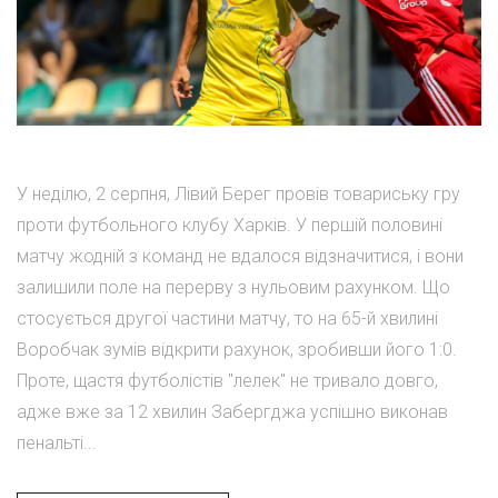
У неділю, 2 серпня, Лівий Берег провів товариську гру
проти футбольного клубу Харків. У першій половині
матчу жодній з команд не вдалося відзначитися, і вони
залишили поле на перерву з нульовим рахунком. Що
стосується другої частини матчу, то на 65-й хвилині
Воробчак зумів відкрити рахунок, зробивши його 1:0.
Проте, щастя футболістів "лелек" не тривало довго,
адже вже за 12 хвилин Забергджа успішно виконав
пенальті...