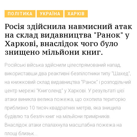
ПОЛІТИКА
УКРАЇНА
ХАРКІВ
Росія здійснила навмисний атак
на склад видавництва "Ранок" у
Харкові, внаслідок чого було
знищено мільйони книг.
Російські війська здійснили цілеспрямований напад,
використавши два реактивні безпілотники типу "Шахед",
на книжковий склад видавництва "Ранок" і розподільчий
центр мережі "Книголенд" у Харкові. У результаті цієї
атаки виникла велика пожежа, що охопила територію
приблизно 10 тисяч квадратних метрів, яка знищила
будівлю та безліч книг на мільйони примірників.
Внаслідок атаки спалахнула масштабна пожежа на
площі близьк...