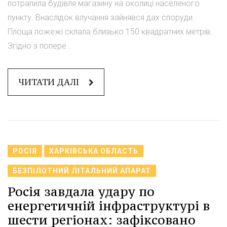
потрапила будівля магазину на околиці населеного
пункту. Внаслідок влучання зайнявся дах споруди.
Площа пожежі склала близько 150 квадратних метрів.
Згідно з попере...
ЧИТАТИ ДАЛІ
РОСІЯ
ХАРКІВСЬКА ОБЛАСТЬ
БЕЗПІЛОТНИЙ ЛІТАЛЬНИЙ АПАРАТ
Росія завдала удару по
енергетичній інфраструктурі в
шести регіонах: зафіксовано