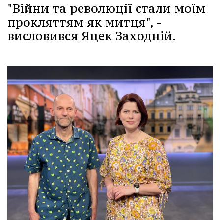
"Війни та революції стали моїм
прокляттям як митця", -
висловився Яцек Заходній.