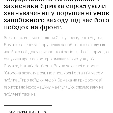
захисники Єрмака спростували
звинувачення у порушенні умов
запобіжного заходу під час його
поїздок на фронт.
Захист колишнього голови Офісу президента Андрія
Єрмака заперечує порушення запобіжного заходу під
час його поїздок у прифронтові регіони. Цю інформацію
озвучила прес-секретар команди захисту Андрія
Єрмака, Наталія Новікова. Заява захисної сторони
"Сторона захисту розцінює поширені останнім часом
публікації про поїздки Андрія Єрмака на прифронтові
території як інформаційну маніпуляцію, спрямовану на
публічний тиск на...
ЧИТАТИ ДАЛІ