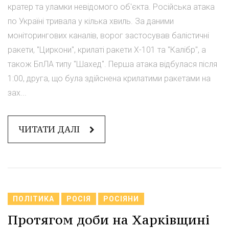
кратер та уламки невідомого об'єкта. Російська атака
по Україні тривала у кілька хвиль. За даними
моніторингових каналів, ворог застосував балістичні
ракети, "Циркони", крилаті ракети Х-101 та "Калібр", а
також БпЛА типу "Шахед". Перша атака відбулася після
1:00, друга, що була здійснена крилатими ракетами на
зах...
ЧИТАТИ ДАЛІ
ПОЛІТИКА
РОСІЯ
РОСІЯНИ
Протягом доби на Харківщині