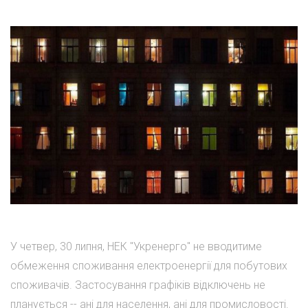
У четвер, 30 липня, НЕК "Укренерго" не вводитиме
обмеження споживання електроенергії для побутових
споживачів. Застосування графіків відключень не
планується -- ані для населення, ані для промисловості.