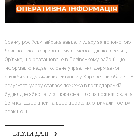
Зранку російські війська завдали удару за допомогою
безпілотника по приватному домоволодінню в селищі
Орілька, що розташоване в Лозівському районі. Цю
інформацію надає Головне управління Державної
служби з надзвичайних ситуацій у Харківській області. В
результаті удару сталася пожежа в господарській
будівлі, де зберігалися тюки сіна. Площа пожежі склала
25 м кв. Двоє дітей та двоє дорослих отримали гостру
реакцію н...
ЧИТАТИ ДАЛІ