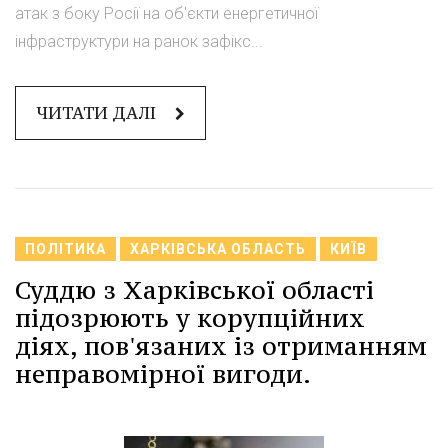
атак з боку Росії на об'єкти енергетичної
інфраструктури на ранок зафікс...
ЧИТАТИ ДАЛІ
ПОЛІТИКА
ХАРКІВСЬКА ОБЛАСТЬ
КИЇВ
Суддю з Харківської області
підозрюють у корупційних
діях, пов'язаних із отриманням
неправомірної вигоди.