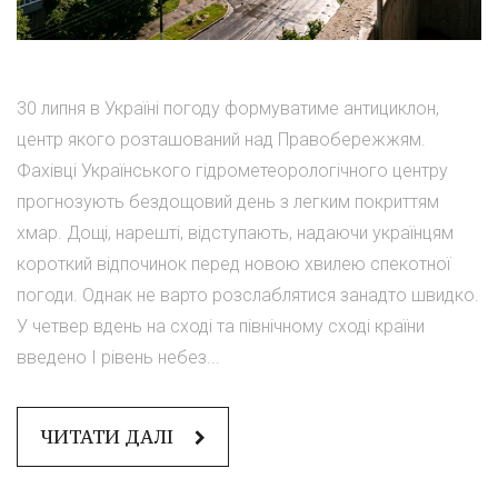
30 липня в Україні погоду формуватиме антициклон,
центр якого розташований над Правобережжям.
Фахівці Українського гідрометеорологічного центру
прогнозують бездощовий день з легким покриттям
хмар. Дощі, нарешті, відступають, надаючи українцям
короткий відпочинок перед новою хвилею спекотної
погоди. Однак не варто розслаблятися занадто швидко.
У четвер вдень на сході та північному сході країни
введено I рівень небез...
ЧИТАТИ ДАЛІ