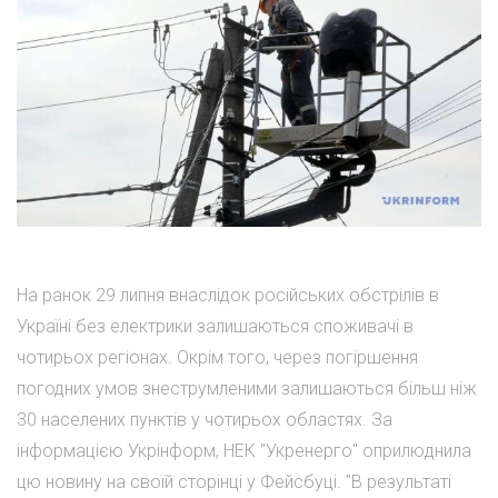
На ранок 29 липня внаслідок російських обстрілів в
Україні без електрики залишаються споживачі в
чотирьох регіонах. Окрім того, через погіршення
погодних умов знеструмленими залишаються більш ніж
30 населених пунктів у чотирьох областях. За
інформацією Укрінформ, НЕК "Укренерго" оприлюднила
цю новину на своїй сторінці у Фейсбуці. "В результаті