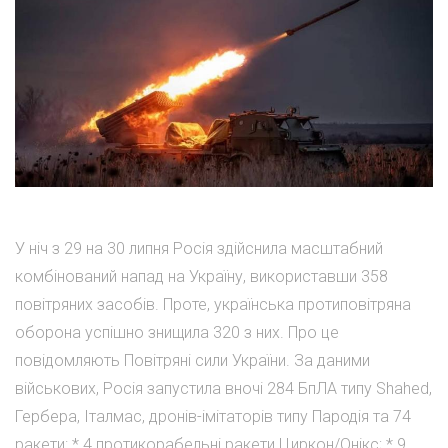
У ніч з 29 на 30 липня Росія здійснила масштабний
комбінований напад на Україну, використавши 358
повітряних засобів. Проте, українська протиповітряна
оборона успішно знищила 320 з них. Про це
повідомляють Повітряні сили України. За даними
військових, Росія запустила вночі 284 БпЛА типу Shahed,
Гербера, Італмас, дронів-імітаторів типу Пародія та 74
ракети: * 4 протикорабельні ракети Циркон/Онікс; * 9