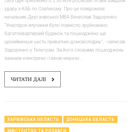
Сьогодні приблизно о 2:30 ночі російські літаки завдали
удару з КАБ по Слатиному. Про це повідомляє
начальник Дергачівської МВА Вячеслав Задоренко.
"Унаслідок влучання було повністю зруйновано
багатоквартирний будинок та пошкоджено ще
щонайменше шість приватних домоволодінь", - написав
Задоренко у Телеграм. За його словами, пошкоджень
зазнали електричні і газові мережі....
ЧИТАТИ ДАЛІ
ХАРКІВСЬКА ОБЛАСТЬ
ДОНЕЦЬКА ОБЛАСТЬ
МИСТЕЦТВО ТА РОЗВАГИ