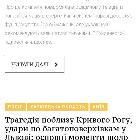
Про це компанія повідомила в офіційному Telegram-
каналі. Ситуація в енергетичній системі наразі дозволяє
функціонувати без обмежень, але українцям
рекомендують залишатися пильними. В "Укренерго"
підкреслили, що, нез...
ЧИТАТИ ДАЛІ
РОСІЯ
ХАРКІВСЬКА ОБЛАСТЬ
КИЇВ
Трагедія поблизу Кривого Рогу,
удари по багатоповерхівкам у
Львові: основні моменти щодо