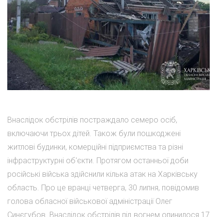
Внаслідок обстрілів постраждало семеро осіб,
включаючи трьох дітей. Також були пошкоджені
житлові будинки, комерційні підприємства та різні
інфраструктурні об'єкти. Протягом останньої доби
російські війська здійснили кілька атак на Харківську
область. Про це вранці четверга, 30 липня, повідомив
голова обласної військової адміністрації Олег
Синєгубов. Внаслідок обстрілів під вогнем опинилося 17