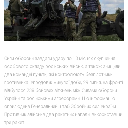
Сили оборони завдали удару по 13 місцях скупчення
особового складу російських військ, а також знищили
два командні пункти, які контролюють безпілотники
противника. Упродовж минулої доби, 29 липня, на фронті
відбулося 238 бойових зіткнень між Силами оборони
України та російськими агресорами. Цю інформацію
оприлюднив Генеральний штаб Збройних сил України.
Противник здійснив два ракетних напади, використавши
три ракет...