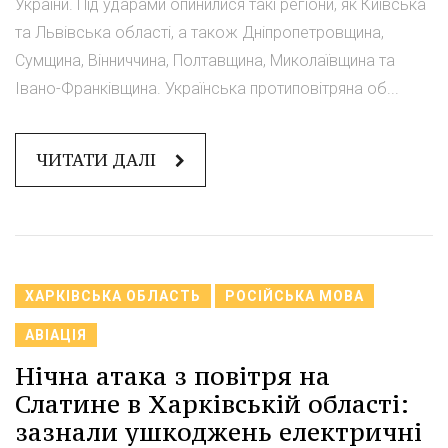
України. Під ударами опинилися такі регіони, як Київська
та Львівська області, а також Дніпропетровщина,
Сумщина, Вінниччина, Полтавщина, Миколаївщина та
Івано-Франківщина. Українська протиповітряна об...
ЧИТАТИ ДАЛІ
ХАРКІВСЬКА ОБЛАСТЬ
РОСІЙСЬКА МОВА
АВІАЦІЯ
Нічна атака з повітря на
Слатине в Харківській області:
зазнали ушкоджень електричні