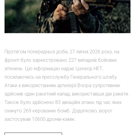
Протягом попередньої доби, 27 липня 2026 року, на
фронті було зареєстровано 227 випадків бойових
зіткнень. Цю інформацію надає Цензор.НЕТ,
посилаючись на пресслужбу Генерального штабу.
Атаки з використанням артилерії Вчора супротивник
здійснив один ракетний напад, використавши дві ракети.
Також було здійснено 83 авіаційні атаки, під час яких
скинуто 269 керованих бомб. Додатково, ворог
застосував 10600 дронів-камік...