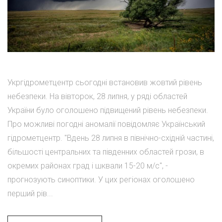
Укргідрометцентр сьогодні встановив жовтий рівень
небезпеки. На вівторок, 28 липня, у ряді областей
України було оголошено підвищений рівень небезпеки.
Про можливі погодні аномалії повідомляє Український
гідрометцентр. "Вдень 28 липня в північно-східній частині,
більшості центральних та південних областей грози, в
окремих районах град і шквали 15-20 м/с", -
прогнозують синоптики. У цих регіонах оголошено
перший рів...