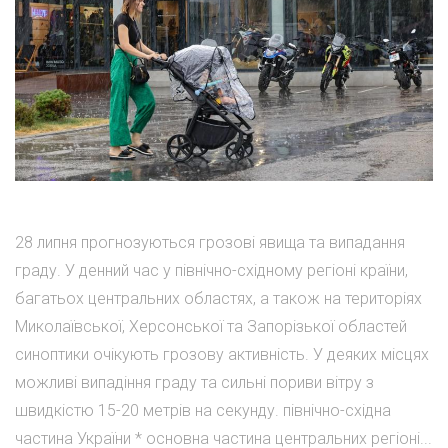
28 липня прогнозуються грозові явища та випадання
граду. У денний час у північно-східному регіоні країни,
багатьох центральних областях, а також на територіях
Миколаївської, Херсонської та Запорізької областей
синоптики очікують грозову активність. У деяких місцях
можливі випадіння граду та сильні пориви вітру з
швидкістю 15-20 метрів на секунду. північно-східна
частина України * основна частина центральних регіоні...