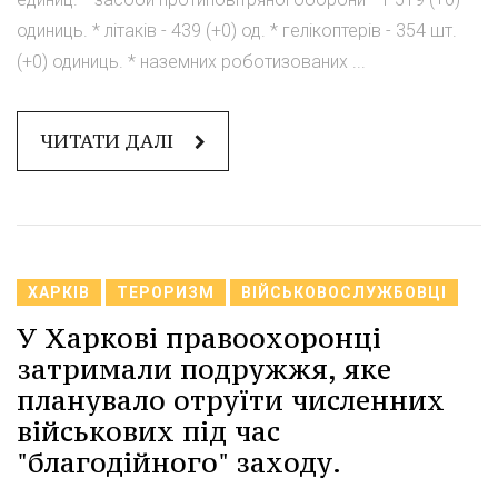
одиниць. * літаків - 439 (+0) од. * гелікоптерів - 354 шт.
(+0) одиниць. * наземних роботизованих ...
ЧИТАТИ ДАЛІ
ХАРКІВ
ТЕРОРИЗМ
ВІЙСЬКОВОСЛУЖБОВЦІ
У Харкові правоохоронці
затримали подружжя, яке
планувало отруїти численних
військових під час
"благодійного" заходу.