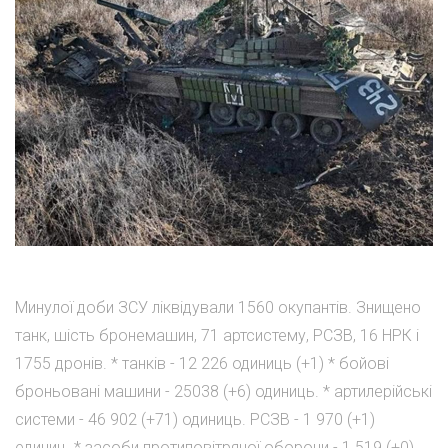
Минулої доби ЗСУ ліквідували 1560 окупантів. Знищено
танк, шість бронемашин, 71 артсистему, РСЗВ, 16 НРК і
1755 дронів. * танків - 12 226 одиниць (+1) * бойові
броньовані машини - 25038 (+6) одиниць. * артилерійські
системи - 46 902 (+71) одиниць. РСЗВ - 1 970 (+1)
единиц. * засоби протиповітряної оборони - 1 519 (+0)