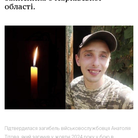
області.
Підтвердилася загибель військовослужбовця Анатолія
Тітова, який загинув у жовтні 2024 року у бою в