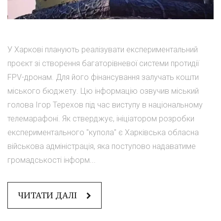
У Харкові планують реалізувати експериментальний
проєкт зі створення багаторівневої системи протидії
FPV-дронам. Для його фінансування залучать кошти
міського бюджету. Цю інформацію озвучив міський
голова Ігор Терехов під час виступу в національному
телемарафоні. Як стверджує, ініціатором розробки
експериментального "купола" є Харківська обласна
військова адміністрація, яка поступово надаватиме
громадськості інформ...
ЧИТАТИ ДАЛІ