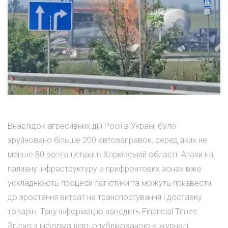
Внаслідок агресивних дій Росії в Україні було
зруйновано більше 200 автозаправок, серед яких не
менше 80 розташовані в Харківській області. Атаки на
паливну інфраструктуру в прифронтових зонах вже
ускладнюють процеси логістики та можуть призвести
до зростання витрат на транспортування і доставку
товарів. Таку інформацію наводить Financial Times.
Згідно з інформацією, опублікованою в журналі,