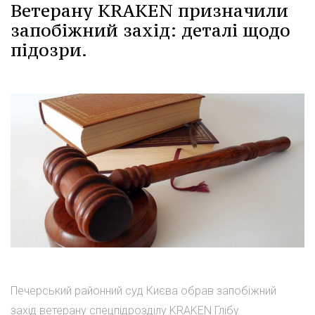
Ветерану KRAKEN призначили
запобіжний захід: деталі щодо
підозри.
Печерський районний суд Києва обрав запобіжний
захід ветерану спецпідрозділу KRAKEN Глібу