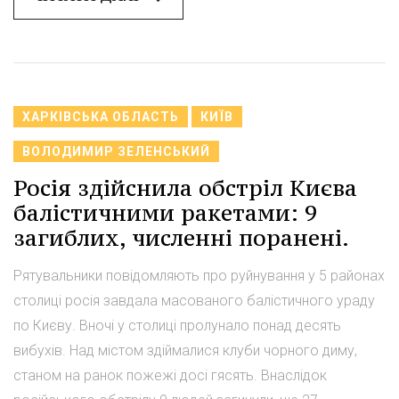
ХАРКІВСЬКА ОБЛАСТЬ
КИЇВ
ВОЛОДИМИР ЗЕЛЕНСЬКИЙ
Росія здійснила обстріл Києва
балістичними ракетами: 9
загиблих, численні поранені.
Рятувальники повідомляють про руйнування у 5 районах
столиці росія завдала масованого балістичного ураду
по Києву. Вночі у столиці пролунало понад десять
вибухів. Над містом здіймалися клуби чорного диму,
станом на ранок пожежі досі гясять. Внаслідок