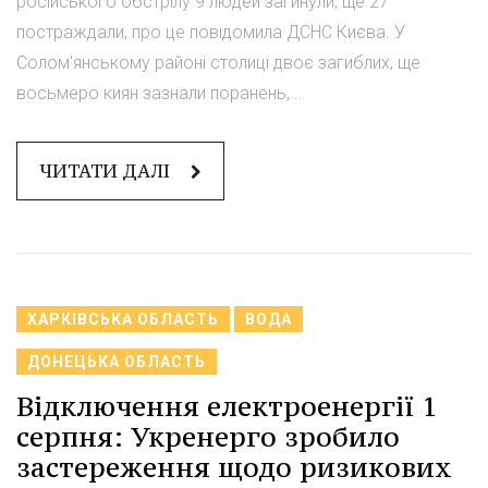
російського обстрілу 9 людей загинули, ще 27
постраждали, про це повідомила ДСНС Києва. У
Солом'янському районі столиці двоє загиблих, ще
восьмеро киян зазнали поранень,...
ЧИТАТИ ДАЛІ
ХАРКІВСЬКА ОБЛАСТЬ
ВОДА
ДОНЕЦЬКА ОБЛАСТЬ
Відключення електроенергії 1
серпня: Укренерго зробило
застереження щодо ризикових