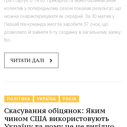
гра стартує о 14:00. Прикарпаття Івано-Франківський
колектив у попередньому сезоні показав результат, що
можна охарактеризувати як середній. За 30 матчів у
Першій лізі команда змогла заробити 37 очок, що
дозволило їй зайняти 6-ту сходинку в загальному заліку.
Во...
ЧИТАТИ ДАЛІ
ПОЛІТИКА
УКРАЇНА
РОСІЯ
Скасування обіцянок: Яким
чином США використовують
Україну та чому це не вигідно