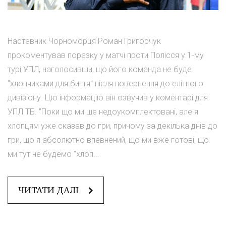
Наставник Чорноморця Роман Григорчук
прокоментував поразку у матчі проти Полісся у 1-му
турі УПЛ, наголосивши, що його команда не буде
"хлопчиками для биття" після повернення до елітного
дивізіону. Цю інформацію він озвучив у коментарі для
УПЛ ТБ. "Поки що ми ще недоукомплектовані, але я
хлопцям уже сказав до гри, причому за декілька днів до
гри, що я абсолютно впевнений, що ми вже готові, що
ми тут не будемо "хлоп...
ЧИТАТИ ДАЛІ