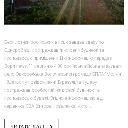
Беспілотник російських військ завдав удару по
Одноробівці: постраждав житловий будинок та
господарські приміщення. Цю інформацію передає
Зоря-news. "1 серпня о 4:30 російські війська атакували
село Одноробівка Золочівської громади БПЛА "Молнія",
- йдеться у повідомленні. В результаті удару
постраждав особистий житловий будинок та
господарські будівлі. Згідно з інформацією від
керівника СВА Віктора Коваленка, ніхто ...
ЧИТАТИ ДАЛІ