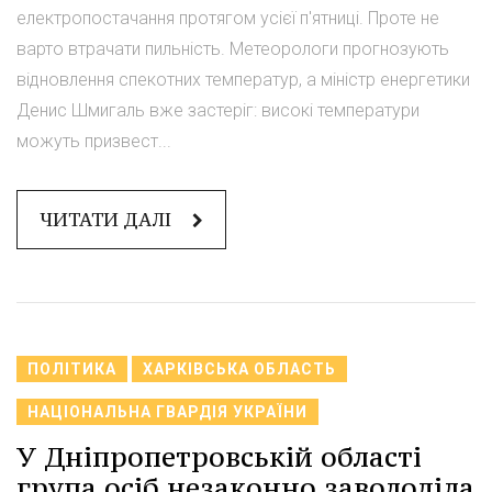
електропостачання протягом усієї п'ятниці. Проте не
варто втрачати пильність. Метеорологи прогнозують
відновлення спекотних температур, а міністр енергетики
Денис Шмигаль вже застеріг: високі температури
можуть призвест...
ЧИТАТИ ДАЛІ
ПОЛІТИКА
ХАРКІВСЬКА ОБЛАСТЬ
НАЦІОНАЛЬНА ГВАРДІЯ УКРАЇНИ
У Дніпропетровській області
група осіб незаконно заволоділа