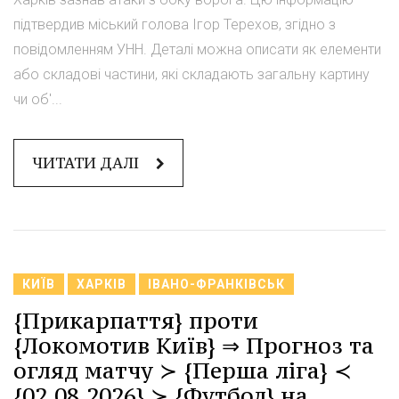
підтвердив міський голова Ігор Терехов, згідно з
повідомленням УНН. Деталі можна описати як елементи
або складові частини, які складають загальну картину
чи об'...
ЧИТАТИ ДАЛІ
КИЇВ
ХАРКІВ
ІВАНО-ФРАНКІВСЬК
{Прикарпаття} проти
{Локомотив Київ} ⇒ Прогноз та
огляд матчу ≻ {Перша ліга} ≺
{02.08.2026} ≻ {Футбол} на