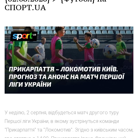
СПОРТ.UA
У неділю, 2 серпня, відбудеться матч другого туру
Першої ліги України, в якому зустрінуться команди
"Прикарпаття" та "Локомотив". Згідно з київським часом,