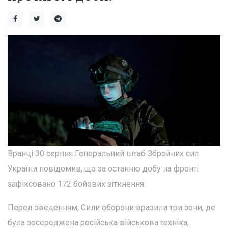
Вранці 30 серпня Генеральний штаб Збройних сил
України повідомив, що за останню добу на фронті
зафіксовано 172 бойових зіткнення.
Перед зведенням, Сили оборони вразили три зони, де
була зосереджена російська військова техніка,