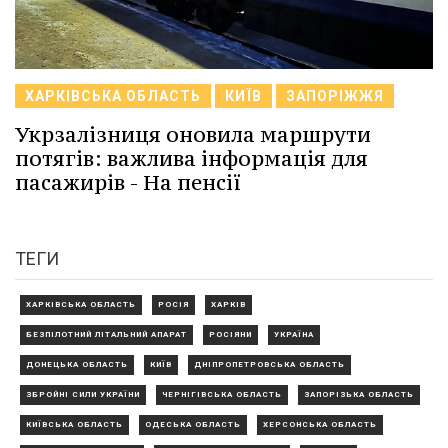
ХАРКІВСЬКА ОБЛАСТЬ
КИЇВ
ЗАПОРІЖЖЯ
Укрзалізниця оновила маршрути
потягів: важлива інформація для
пасажирів - На пенсії
ТЕГИ
ХАРКІВСЬКА ОБЛАСТЬ
РОСІЯ
ХАРКІВ
БЕЗПІЛОТНИЙ ЛІТАЛЬНИЙ АПАРАТ
РОСІЯНИ
УКРАЇНА
ДОНЕЦЬКА ОБЛАСТЬ
КИЇВ
ДНІПРОПЕТРОВСЬКА ОБЛАСТЬ
ЗБРОЙНІ СИЛИ УКРАЇНИ
ЧЕРНІГІВСЬКА ОБЛАСТЬ
ЗАПОРІЗЬКА ОБЛАСТЬ
КИЇВСЬКА ОБЛАСТЬ
ОДЕСЬКА ОБЛАСТЬ
ХЕРСОНСЬКА ОБЛАСТЬ