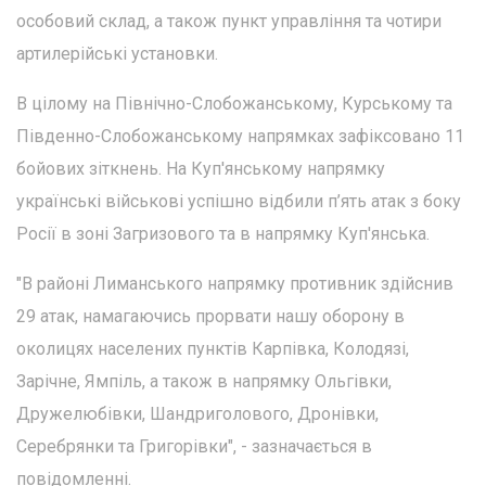
особовий склад, а також пункт управління та чотири
артилерійські установки.
В цілому на Північно-Слобожанському, Курському та
Південно-Слобожанському напрямках зафіксовано 11
бойових зіткнень. На Куп'янському напрямку
українські військові успішно відбили п’ять атак з боку
Росії в зоні Загризового та в напрямку Куп'янська.
"В районі Лиманського напрямку противник здійснив
29 атак, намагаючись прорвати нашу оборону в
околицях населених пунктів Карпівка, Колодязі,
Зарічне, Ямпіль, а також в напрямку Ольгівки,
Дружелюбівки, Шандриголового, Дронівки,
Серебрянки та Григорівки", - зазначається в
повідомленні.