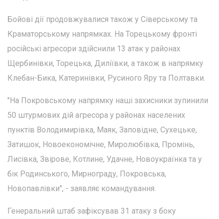
Бойові дії продовжувалися також у Сіверському та
Краматорському напрямках. На Торецькому фронті
російські агресори здійснили 13 атак у районах
Щербинівки, Торецька, Диліївки, а також в напрямку
Клебан-Бика, Катеринівки, Русиного Яру та Полтавки.
"На Покровському напрямку наші захисники зупинили
50 штурмових дій агресора у районах населених
пунктів Володимирівка, Маяк, Заповідне, Сухецьке,
Затишок, Новоекономічне, Миролюбівка, Промінь,
Лисівка, Звірове, Котлине, Удачне, Новоукраїнка та у
бік Родинського, Мирнограду, Покровська,
Новопавлівки", - заявляє командування.
Генеральний штаб зафіксував 31 атаку з боку