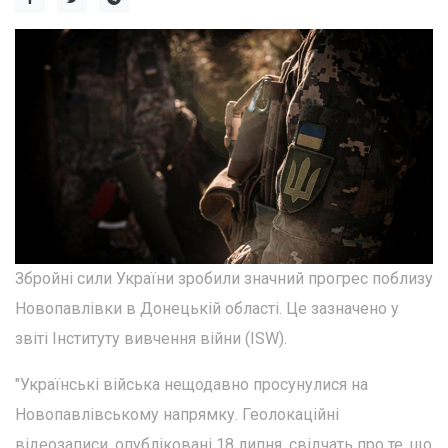
Збройні сили України зробили значний прогрес поблизу
Новопавлівки в Донецькій області. Це зазначено у
звіті Інституту вивчення війни (ISW).
"Українські війська нещодавно просунулися на
Новопавлівському напрямку. Геолокаційні
відеозаписи, опубліковані 18 липня, свідчать про те, що