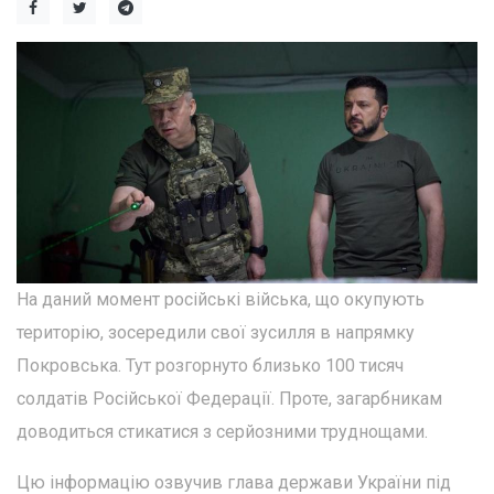
На даний момент російські війська, що окупують
територію, зосередили свої зусилля в напрямку
Покровська. Тут розгорнуто близько 100 тисяч
солдатів Російської Федерації. Проте, загарбникам
доводиться стикатися з серйозними труднощами.
Цю інформацію озвучив глава держави України під