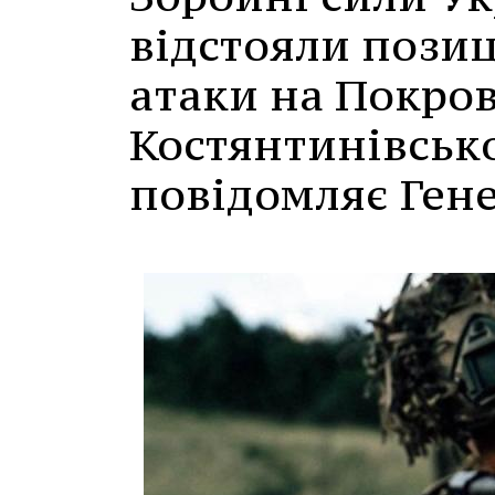
відстояли позиц
атаки на Покро
Костянтинівсько
повідомляє Ген