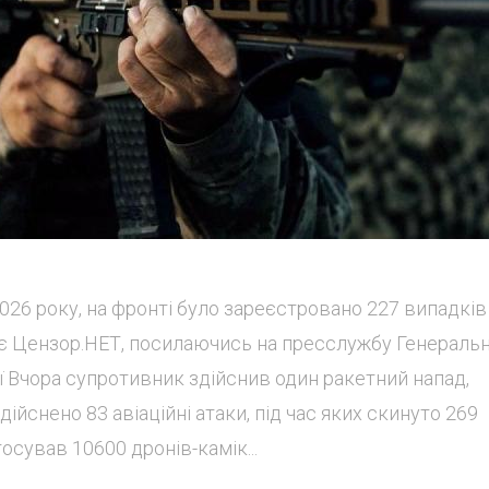
026 року, на фронті було зареєстровано 227 випадків
є Цензор.НЕТ, посилаючись на пресслужбу Генераль
ї Вчора супротивник здійснив один ракетний напад,
ійснено 83 авіаційні атаки, під час яких скинуто 269
осував 10600 дронів-камік...