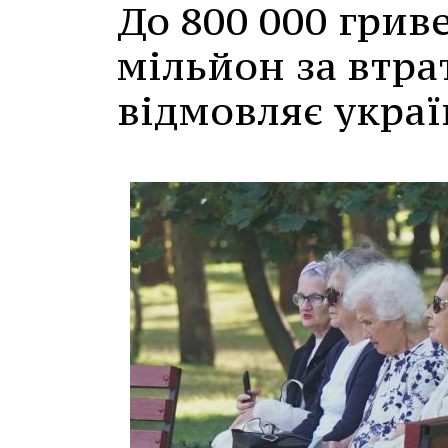
До 800 000 грив
мільйон за втра
відмовляє украї