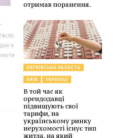
отримав поранення.
г
 гасло
ідно з
нкноти
ХАРКІВСЬКА ОБЛАСТЬ
КИЇВ
УКРАЇНЦІ
В той час як
орендодавці
підвищують свої
тарифи, на
українському ринку
нерухомості існує тип
житла, на який