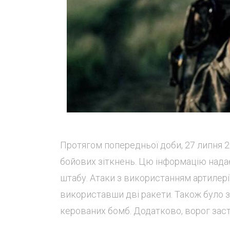
Протягом попередньої доби, 27 липня 2
бойових зіткнень. Цю інформацію нада
штабу. Атаки з використанням артилері
використавши дві ракети. Також було зд
керованих бомб. Додатково, ворог заст