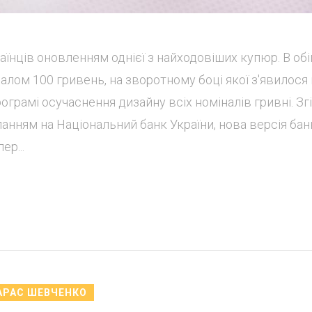
аїнців оновленням однієї з найходовіших купюр. В обі
лом 100 гривень, на зворотному боці якої з'явилося
рограмі осучаснення дизайну всіх номіналів гривні. Зг
ланням на Національний банк України, нова версія ба
ер...
АРАС ШЕВЧЕНКО