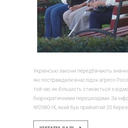
Українські закони передбачають значні
які постраждали внаслідок агресії Росі
той час як більшість стикається з ві
бюрократичними перешкодами. За інфо
№2980-IX, який був прийнятий 20 березня