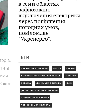
в семи областях
зафіксовано
відключення електрики
через погіршення
погодних умов,
повідомляє
"Укренерго".
ТЕГИ
орів,
ти, в
ХАРКІВСЬКА ОБЛАСТЬ
РОСІЯ
ХАРКІВ
ними
БЕЗПІЛОТНИЙ ЛІТАЛЬНИЙ АПАРАТ
РОСІЯНИ
Закон
УКРАЇНА
ДОНЕЦЬКА ОБЛАСТЬ
КИЇВ
ДНІПРОПЕТРОВСЬКА ОБЛАСТЬ
ЗБРОЙНІ СИЛИ УКРАЇНИ
ЧЕРНІГІВСЬКА ОБЛАСТЬ