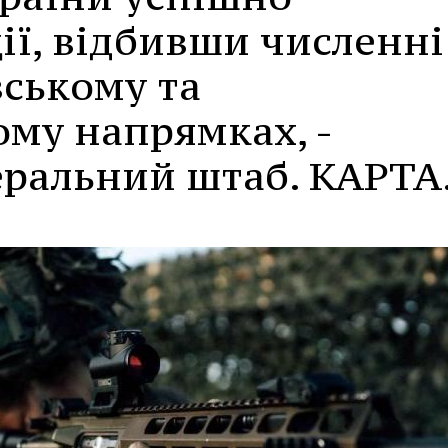
ії, відбивши численні
вському та
му напрямках, -
еральний штаб. КАРТА