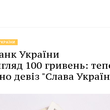
УКРАЇНИ
анк України
гляд 100 гривень: теп
о девіз "Слава Україні