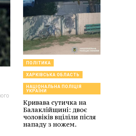
ПОЛІТИКА
ХАРКІВСЬКА ОБЛАСТЬ
НАЦІОНАЛЬНА ПОЛІЦІЯ
УКРАЇНИ
ного
Кривава сутичка на
Балаклійщині: двоє
чоловіків вціліли після
нападу з ножем.