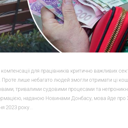
 компенсації для працівників критично важливих сект
ї. Проте лише небагато людей змогли отримати ці кош
дмовами, тривалими судовими процесами та непроник
рмацією, наданою Новинами Донбасу, мова йде про 
 2023 року....