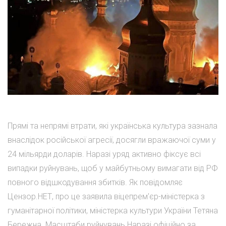
Прямі та непрямі втрати, які українська культура зазнала
внаслідок російської агресії, досягли вражаючої суми у
24 мільярди доларів. Наразі уряд активно фіксує всі
випадки руйнувань, щоб у майбутньому вимагати від РФ
повного відшкодування збитків. Як повідомляє
Цензор.НЕТ, про це заявила віцепрем'єр-міністерка з
гуманітарної політики, міністерка культури України Тетяна
Бережна. Масштаби руйнувань Наразі офіційно за...