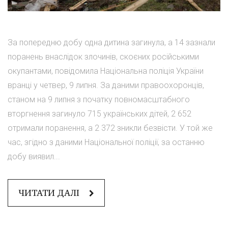
За попередню добу одна дитина загинула, а 14 зазнали
поранень внаслідок злочинів, скоєних російськими
окупантами, повідомила Національна поліція України
вранці у четвер, 9 липня. За даними правоохоронців,
станом на 9 липня з початку повномасштабного
вторгнення загинуло 715 українських дітей, 2 652
отримали поранення, а 2 372 зникли безвісти. У той же
час, згідно з даними Національної поліції, за останню
добу виявил...
ЧИТАТИ ДАЛІ