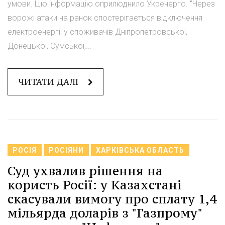
умови. Цю інформацію оприлюднило Укренерго. "Через
ворожі атаки на ранок спостерігається відключення
електроенергії у споживачів Дніпропетровської,
Донецької, Сумської,...
ЧИТАТИ ДАЛІ
РОСІЯ
РОСІЯНИ
ХАРКІВСЬКА ОБЛАСТЬ
Суд ухвалив рішення на
користь Росії: у Казахстані
скасували вимогу про сплату 1,4
мільярда доларів з "Газпрому"