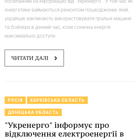
посиланням на інформацію від "Укренерго". У той час як
енергетики займаються ремонтом пошкоджених ліній,
українців закликають використовувати пральні машини
та бойлери в денний час, коли сонячна енергія
максимально доступн...
ЧИТАТИ ДАЛІ
РОСІЯ
ХАРКІВСЬКА ОБЛАСТЬ
ДОНЕЦЬКА ОБЛАСТЬ
"Укренерго" інформує про
відключення електроенергії в