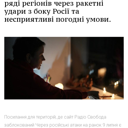
ряді регіонів через ракетні
удари з боку Росії та
несприятливі погодні умови.
Посилання для територій, де сайт Радіо Свобода
заблокований Через російські атаки на ранок 9 липня є