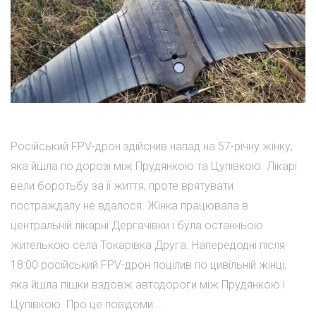
Російський FPV-дрон здійснив напад на 57-річну жінку,
яка йшла по дорозі між Прудянкою та Цупівкою. Лікарі
вели боротьбу за її життя, проте врятувати
постраждалу не вдалося. Жінка працювала в
центральній лікарні Дергачівки і була останньою
жителькою села Токарівка Друга. Напередодні після
18:00 російський FPV-дрон поцілив по цивільній жінці,
яка йшла пішки вздовж автодороги між Прудянкою і
Цупівкою. Про це повідоми...