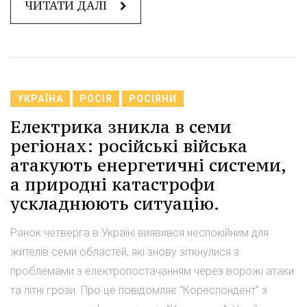
ЧИТАТИ ДАЛІ
УКРАЇНА
РОСІЯ
РОСІЯНИ
Електрика зникла в семи
регіонах: російські війська
атакують енергетичні системи,
а природні катастрофи
ускладнюють ситуацію.
Ранок четверга в Україні виявився неспокійним для
жителів семи областей, які знову зіткнулися з
проблемами з електропостачанням через ворожі атаки
та літні грози. Про це повідомляє "Кореспондент" з