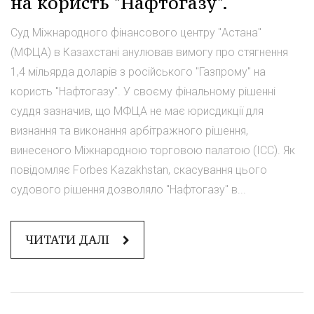
на користь "Нафтогазу".
Суд Міжнародного фінансового центру "Астана"
(МФЦА) в Казахстані анулював вимогу про стягнення
1,4 мільярда доларів з російського "Газпрому" на
користь "Нафтогазу". У своєму фінальному рішенні
суддя зазначив, що МФЦА не має юрисдикції для
визнання та виконання арбітражного рішення,
винесеного Міжнародною торговою палатою (ICC). Як
повідомляє Forbes Kazakhstan, скасування цього
судового рішення дозволяло "Нафтогазу" в...
ЧИТАТИ ДАЛІ