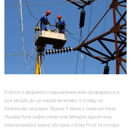
Роботи з аварійного відновлення вже проводяться в
усіх місцях, де це наразі можливо з огляду на
безпекову ситуацію. Вранці 9 липня у семи регіонах
України були зафіксовані нові випадки відключень
електроенергії через обстріли з боку Росії та погодні