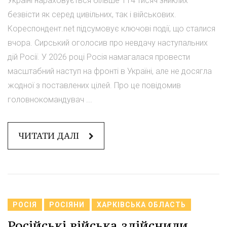
Україні нараховується більше 114 тисяч зниклих
безвісти як серед цивільних, так і військових.
Кореспондент.net підсумовує ключові події, що сталися
вчора. Сирський оголосив про невдачу наступальних
дій Росії. У 2026 році Росія намагалася провести
масштабний наступ на фронті в Україні, але не досягла
жодної з поставлених цілей. Про це повідомив
головнокомандувач ...
ЧИТАТИ ДАЛІ
РОСІЯ
РОСІЯНИ
ХАРКІВСЬКА ОБЛАСТЬ
Російські війська здійснили