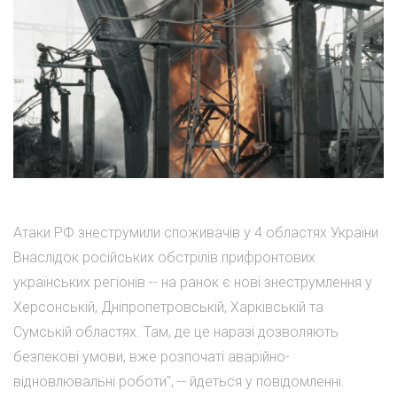
Атаки РФ знеструмили споживачів у 4 областях України
Внаслідок російських обстрілів прифронтових
українських регіонів -- на ранок є нові знеструмлення у
Херсонській, Дніпропетровській, Харківській та
Сумській областях. Там, де це наразі дозволяють
безпекові умови, вже розпочаті аварійно-
відновлювальні роботи", -- йдеться у повідомленні.