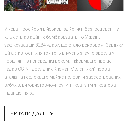
У червні російські військові здійснили безпрецедентну
кількість авіаційних бомбардувань по Україні,
зафіксувавши 8284 удари, що стало рекордом. Завдяки
цій активності їхня точність влучень значно зросла у
порівнянні з попереднім роком. Інформацію про це
надав OSINT-дослідник Клеман Молен, який провів
аналіз та геолокацію майже половини зареєстрованих
вибухів, використовуючи супутникові знімки кратерів.
Підвищення р...
ЧИТАТИ ДАЛІ