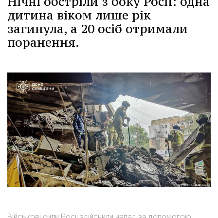
Нічні обстріли з боку Росії: одна
дитина віком лише рік
загинула, а 20 осіб отримали
поранення.
Військові сили Росії здійснили напад за допомогою