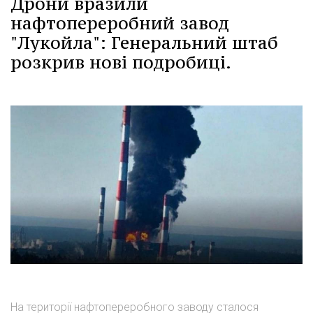
Дрони вразили
нафтопереробний завод
"Лукойла": Генеральний штаб
розкрив нові подробиці.
На території нафтопереробного заводу сталося