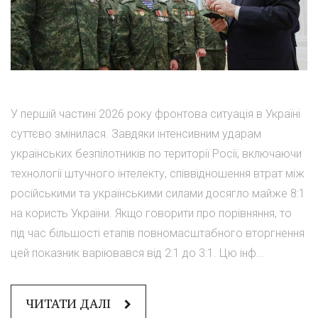
У першій частині 2026 року фронтова ситуація в Україні
суттєво змінилася. Завдяки інтенсивним ударам
українських безпілотників по території Росії, включаючи
технології штучного інтелекту, співвідношення втрат між
російськими та українськими силами досягло майже 8:1
на користь України. Якщо говорити про порівняння, то
під час більшості етапів повномасштабного вторгнення
цей показник варіювався від 2:1 до 3:1. Цю інф...
ЧИТАТИ ДАЛІ