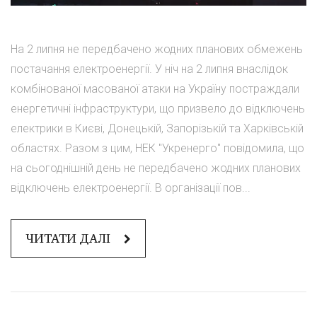
На 2 липня не передбачено жодних планових обмежень
постачання електроенергії. У ніч на 2 липня внаслідок
комбінованої масованої атаки на Україну постраждали
енергетичні інфраструктури, що призвело до відключень
електрики в Києві, Донецькій, Запорізькій та Харківській
областях. Разом з цим, НЕК "Укренерго" повідомила, що
на сьогоднішній день не передбачено жодних планових
відключень електроенергії. В організації пов...
ЧИТАТИ ДАЛІ