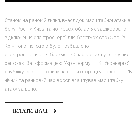
Станом на ранок 2 липня, внаслідок масштабної атаки з
боку Росії, у Києві та чотирьох областях зафіксовано
відключення електроенергії для багатьох споживачів.
Крім того, негодою було позбавлено
електропостачання близько 70 населених пунктів у цих
регіонах. За інформацією Укрінформу, НЕК "Укренерго"
опублікувала цю новину на своїй сторінці у Facebook. "В
нічний та ранковий час ворог влаштував масштабну
атаку за допо...
ЧИТАТИ ДАЛІ