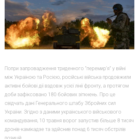
Попри запровадження триденного "перемир'я" у війні
між Україною та Росією, російські війська продовжили
активні бойові дії вздовж усієї лінії фронту, а протягом
доби зафіксовано 180 бойових зіткнень. Про це
свідчать дані Генерального штабу Збройних сил
України. Згідно з даними українського військового
командування, 10 травня ворог запустив більше 8 тисяч
дронів-камікадзе та здійснив понад 6 тисяч обстрілів
позицій ...