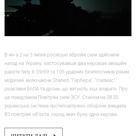
В ніч з 2 на 3 липня російські збройні сили здійснили
напад на Україну, застосувавши два керовані авіаційні
ракети типу Х-59/69 та 105 ударних безпілотників різних
моделей, включаючи Shahed, "Гербера", "Італмас",
реактивні БпЛА та дрони, що імітують інші апарати. Про
це повідомили Повітряні сили ЗСУ. Станом на 08:30
українська система протиповітряної оборони знищила
83 повітряні об'єкти, серед яких була одна керова...
ЧИТАТИ ДАЛІ