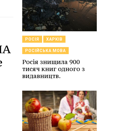
РОСІЯ
ХАРКІВ
ША
РОСІЙСЬКА МОВА
е
Росія знищила 900
тисяч книг одного з
видавництв.