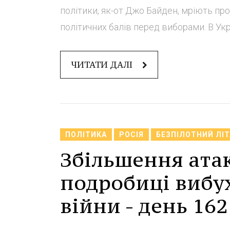
політики, як-от Джо Байден, мріють пр
політичних балів перед виборами. В Укра
ЧИТАТИ ДАЛІ
ПОЛІТИКА
РОСІЯ
БЕЗПІЛОТНИЙ ЛІ
Збільшення атак
подробиці вибух
війни - день 162