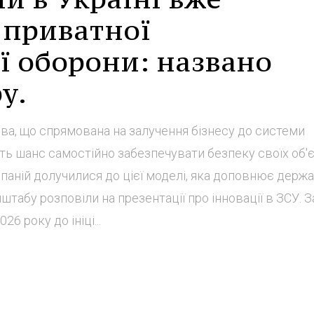
 приватної
ї оборони: названо
у.
ива, що спрямована на залучення бізнесу до системи
ть шанс самостійно забезпечувати безпеку своїх об'є
мпаній долучилися до цієї моделі, яка доповнює держ
табу розповіли на презентації про інновації в ЗСУ. З
6 року до ініці...