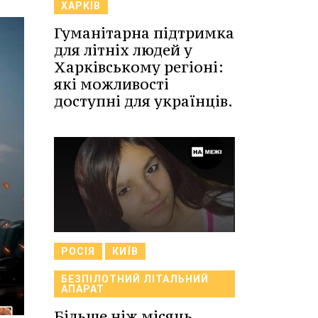
ХАРКІВ
Гуманітарна підтримка
для літніх людей у
Харківському регіоні:
які можливості
доступні для українців.
РОСІЯ
КИЇВ
БЕЗПІЛОТНИЙ ЛІТАЛЬНИЙ
АПАРАТ
Більше ніж місяць