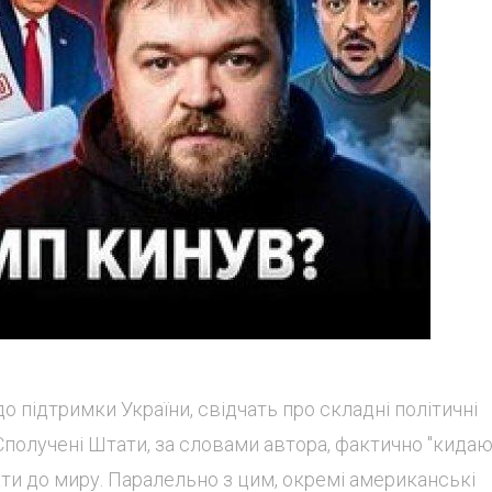
о підтримки України, свідчать про складні політичні
 Сполучені Штати, за словами автора, фактично "кидаю
кати до миру. Паралельно з цим, окремі американські