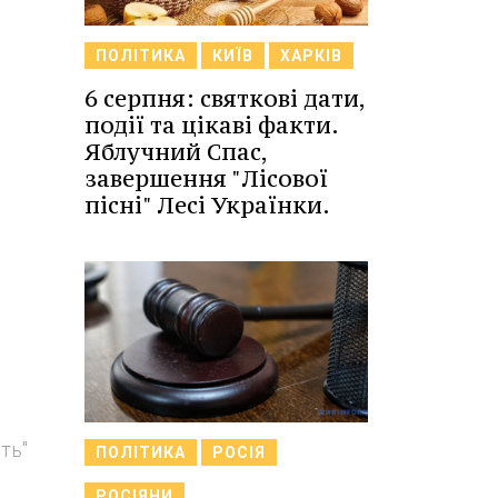
ПОЛІТИКА
КИЇВ
ХАРКІВ
6 серпня: святкові дати,
події та цікаві факти.
Яблучний Спас,
завершення "Лісової
пісні" Лесі Українки.
ть"
ПОЛІТИКА
РОСІЯ
РОСІЯНИ