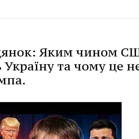
цянок: Яким чином С
Україну та чому це н
мпа.