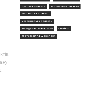
ОДЕСЬКА ОБЛАСТЬ
ХЕРСОНСЬКА ОБЛАСТЬ
ПОЛТАВСЬКА ОБЛАСТЬ
МИКОЛАЇВСЬКА ОБЛАСТЬ
ВОЛОДИМИР ЗЕЛЕНСЬКИЙ
УКРАЇНЦІ
ПРОТИПОВІТРЯНА ОБОРОНА
ктів
авну
а