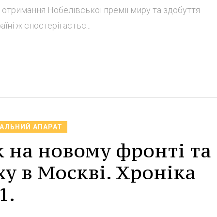
о отримання Нобелівської премії миру та здобуття
їні ж спостерігаєтьс...
ТАЛЬНИЙ АПАРАТ
 на новому фронті та
у в Москві. Хроніка
1.