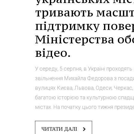
тривають масшт
підтримку пове
Міністерства об
відео.
У середу, 5 серпня, в Україні проходять
звільнення Михайла Федорова з посади
вулицях Києва, Львова, Одеси, Черкас,
багатою історією та культурною спадщи
містах. На початку цього тижня президе
ЧИТАТИ ДАЛІ