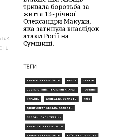
тривала боротьба за
життя 13-річної
Олександри Макухи,
яка загинула внаслідок
атаки Росії на
Атак
Сумщині.
день
ТЕГИ
ХАРКІВСЬКА ОБЛАСТЬ
РОСІЯ
ХАРКІВ
БЕЗПІЛОТНИЙ ЛІТАЛЬНИЙ АПАРАТ
РОСІЯНИ
УКРАЇНА
ДОНЕЦЬКА ОБЛАСТЬ
КИЇВ
ДНІПРОПЕТРОВСЬКА ОБЛАСТЬ
ЗБРОЙНІ СИЛИ УКРАЇНИ
ЧЕРНІГІВСЬКА ОБЛАСТЬ
ЗАПОРІЗЬКА ОБЛАСТЬ
КИЇВСЬКА ОБЛАСТЬ