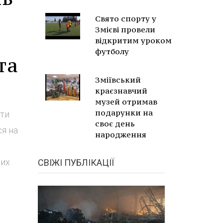
Свято спорту у
Змієві провели
відкритим уроком
футболу
та
Зміївський
краєзнавчий
музей отримав
подарунки на
оти
своє день
я на
народження
ших
СВІЖІ ПУБЛІКАЦІЇ