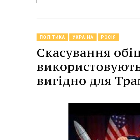
ПОЛІТИКА
УКРАЇНА
РОСІЯ
Скасування обі
використовують 
вигідно для Тра