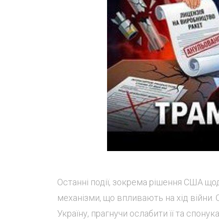
Останні події, зокрема рішення США щод
механізми, що впливають на хід війни.
Україну, прагнучи ослабити її та спону