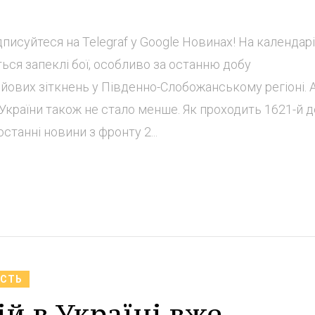
исуйтеся на Telegraf у Google Новинах! На календарі
ься запеклі бої, особливо за останню добу
ойових зіткнень у Південно-Слобожанському регіоні. 
України також не стало менше. Як проходить 1621-й 
останні новини з фронту 2...
АСТЬ
й в Україні вже