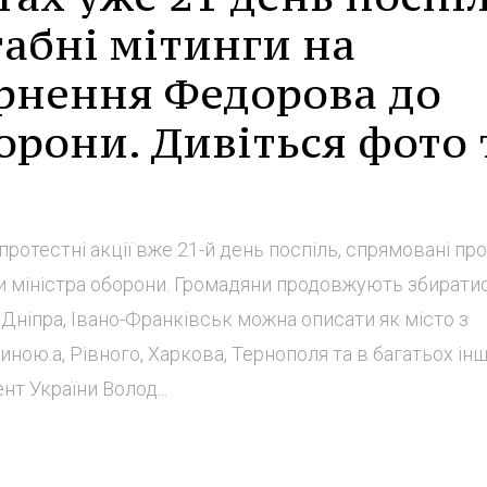
абні мітинги на
рнення Федорова до
орони. Дивіться фото 
 протестні акції вже 21-й день поспіль, спрямовані пр
 міністра оборони. Громадяни продовжують збиратис
 Дніпра, Івано-Франківськ можна описати як місто з
ною.а, Рівного, Харкова, Тернополя та в багатьох ін
нт України Волод...