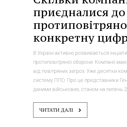
приєдналися до
протиповітряно
конкретну цифр
В Україні активно розвивається ініціат
протиповітряної оборони. Компанії маю
від повітряних загроз. Уже десятки ко
систему ППО. Про це представники Генш
даними військових, станом на липень 202
ЧИТАТИ ДАЛІ