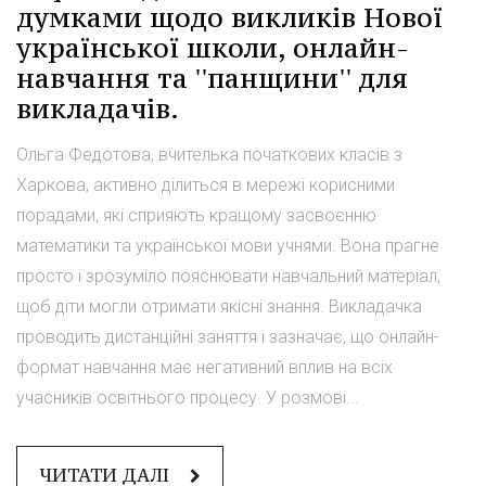
думками щодо викликів Нової
української школи, онлайн-
навчання та ''панщини'' для
викладачів.
Ольга Федотова, вчителька початкових класів з
Харкова, активно ділиться в мережі корисними
порадами, які сприяють кращому засвоєнню
математики та української мови учнями. Вона прагне
просто і зрозуміло пояснювати навчальний матеріал,
щоб діти могли отримати якісні знання. Викладачка
проводить дистанційні заняття і зазначає, що онлайн-
формат навчання має негативний вплив на всіх
учасників освітнього процесу. У розмові...
ЧИТАТИ ДАЛІ