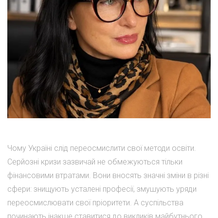
Чому Україні слід переосмислити свої методи освіти.
Серйозні кризи зазвичай не обмежуються тільки
фінансовими втратами. Вони вносять значні зміни в різні
сфери: знищують усталені професії, змушують уряди
переосмислювати свої пріоритети. А суспільства
починають інакше ставитися до викликів майбутнього.