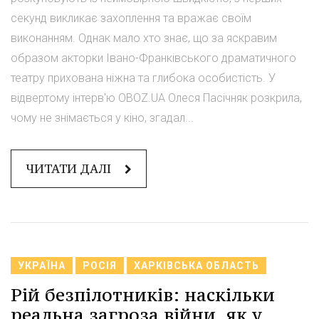
секунд викликає захоплення та вражає своїм
виконанням. Однак мало хто знає, що за яскравим
образом акторки Івано-Франківського драматичного
театру прихована ніжна та глибока особистість. У
відвертому інтерв'ю OBOZ.UA Олеся Пасічняк розкрила,
чому не знімається у кіно, згадал...
ЧИТАТИ ДАЛІ
УКРАЇНА
РОСІЯ
ХАРКІВСЬКА ОБЛАСТЬ
Рій безпілотників: наскільки
реальна загроза війни, як у