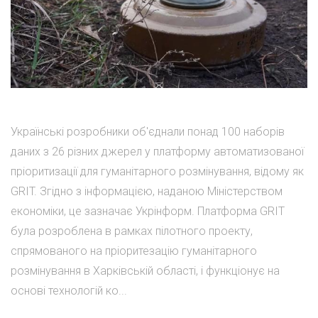
Українські розробники об'єднали понад 100 наборів
даних з 26 різних джерел у платформу автоматизованої
пріоритизації для гуманітарного розмінування, відому як
GRIT. Згідно з інформацією, наданою Міністерством
економіки, це зазначає Укрінформ. Платформа GRIT
була розроблена в рамках пілотного проекту,
спрямованого на пріоритезацію гуманітарного
розмінування в Харківській області, і функціонує на
основі технологій ко...