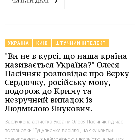
ЧИТАТИ ДАЛІ
УКРАЇНА
КИЇВ
ШТУЧНИЙ ІНТЕЛЕКТ
"Ви не в курсі, що наша країна
називається Україна?" Олеся
Пасічняк розповідає про Вєрку
Сердючку, російську мову,
подорож до Криму та
незручний випадок із
Людмилою Янукович.
Заслужена артистка України Олеся Пасічняк під час
постановки "Гуцульське весілля", на яку квитки
розкуповують із неймовірною швидкістю, з перших