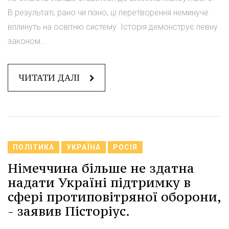
В результаті, рано чи пізно, ці перетворення неминуче
вплинуть на освітню систему. Історія демонструє певну
законом...
ЧИТАТИ ДАЛІ
ПОЛІТИКА
УКРАЇНА
РОСІЯ
Німеччина більше не здатна
надати Україні підтримку в
сфері протиповітряної оборони,
- заявив Пісторіус.