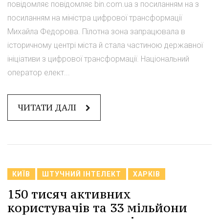
повідомляє повідомляє bin.com.ua з посиланням на з
посиланням на міністра цифрової трансформації
Михайла Федорова. Пілотна зона запрацювала в
історичному центрі міста й стала частиною державної
ініціативи з цифрової трансформації. Національний
оператор елект...
ЧИТАТИ ДАЛІ
КИЇВ
ШТУЧНИЙ ІНТЕЛЕКТ
ХАРКІВ
150 тисяч активних
користувачів та 33 мільйони