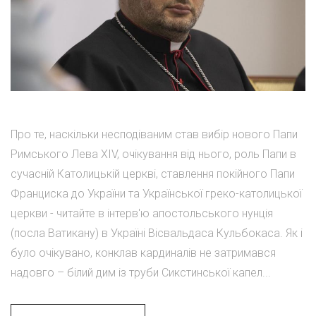
Про те, наскільки несподіваним став вибір нового Папи
Римського Лева XIV, очікування від нього, роль Папи в
сучасній Католицькій церкві, ставлення покійного Папи
Франциска до України та Української греко-католицької
церкви - читайте в інтерв'ю апостольського нунція
(посла Ватикану) в Україні Вісвальдаса Кульбокаса. Як і
було очікувано, конклав кардиналів не затримався
надовго – білий дим із труби Сикстинської капел...