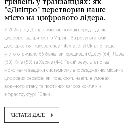
гривень у транзакціях: як
"єДніпро" перетворив наше
місто на цифрового лідера.
У 2025 році Дніпро зміцнив позиції серед лідерів
цифрової відкритості в Україні. За результатами
дослідження Transparency International Ukraine наше
місто отримало 66 балів, випередивши Одесу (64), Львів
(63), Київ (53) та Харків (44). Такий результат став
можливим завдяки системному впровадженню міських
цифрових сервісів, які працюють навіть в умовах
воєнного стану та постійних загроз критичній
інфраструктурі. "Одни...
ЧИТАТИ ДАЛІ