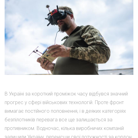
В Україні за короткий проміжок часу відбувся значний
прогрес у сфері військових технологій. Проте фронт
вимагає постійного поповнення, і в деяких категоріях
безпілотників перевага все ще залишається за
противником. Водночас, кілька виробничих компаній
залишили Україну, перенісши свої потужності за кордон,