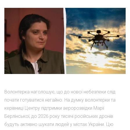
Волонтерка наголошує, що до нової небезпеки слід
почати готуватися негайно. На думку волонтерки та
керівниці Центру підтримки аеророзвідки Марії
Берлінської, до 2026 року тисячі російських дронів
будуть активно шукати людей у містах України. Цю