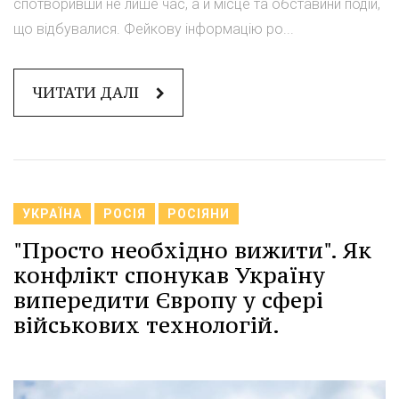
спотворивши не лише час, а й місце та обставини подій,
що відбувалися. Фейкову інформацію ро...
ЧИТАТИ ДАЛІ
УКРАЇНА
РОСІЯ
РОСІЯНИ
"Просто необхідно вижити". Як
конфлікт спонукав Україну
випередити Європу у сфері
військових технологій.