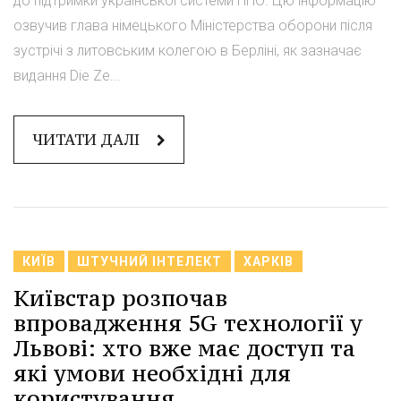
до підтримки української системи ППО. Цю інформацію
озвучив глава німецького Міністерства оборони після
зустрічі з литовським колегою в Берліні, як зазначає
видання Die Ze...
ЧИТАТИ ДАЛІ
КИЇВ
ШТУЧНИЙ ІНТЕЛЕКТ
ХАРКІВ
Київстар розпочав
впровадження 5G технології у
Львові: хто вже має доступ та
які умови необхідні для
користування.