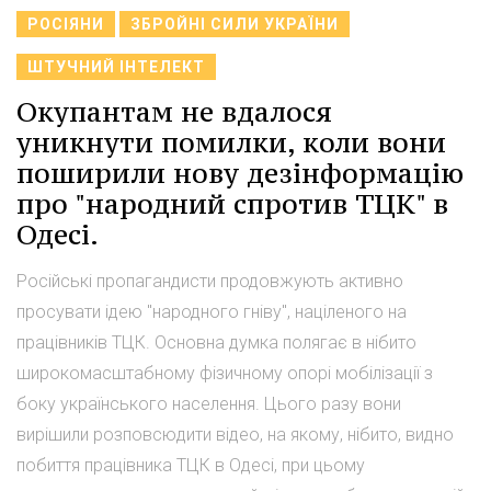
РОСІЯНИ
ЗБРОЙНІ СИЛИ УКРАЇНИ
ШТУЧНИЙ ІНТЕЛЕКТ
Окупантам не вдалося
уникнути помилки, коли вони
поширили нову дезінформацію
про "народний спротив ТЦК" в
Одесі.
Російські пропагандисти продовжують активно
просувати ідею "народного гніву", націленого на
працівників ТЦК. Основна думка полягає в нібито
широкомасштабному фізичному опорі мобілізації з
боку українського населення. Цього разу вони
вирішили розповсюдити відео, на якому, нібито, видно
побиття працівника ТЦК в Одесі, при цьому