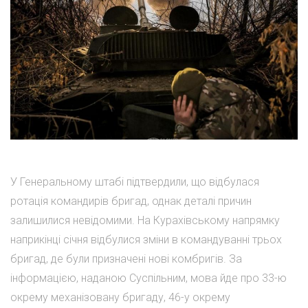
У Генеральному штабі підтвердили, що відбулася
ротація командирів бригад, однак деталі причин
залишилися невідомими. На Курахівському напрямку
наприкінці січня відбулися зміни в командуванні трьох
бригад, де були призначені нові комбригів. За
інформацією, наданою Суспільним, мова йде про 33-ю
окрему механізовану бригаду, 46-у окрему