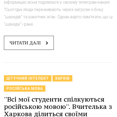
інформацію вона поділилася у своєму телеграм-каналі.
"Сьогодні люди переживають через загрози з боку
"шахедів" та ракетних атак. Однак варто пам'ятати, що ці
"шахеди" і раке...
ЧИТАТИ ДАЛІ
ШТУЧНИЙ ІНТЕЛЕКТ
ХАРКІВ
РОСІЙСЬКА МОВА
''Всі мої студенти спілкуються
російською мовою''. Вчителька з
Харкова ділиться своїми