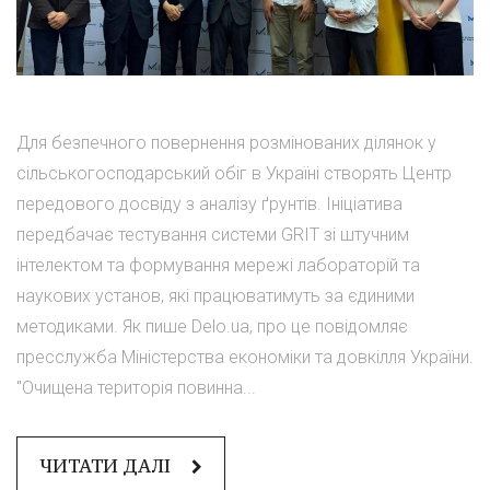
Для безпечного повернення розмінованих ділянок у
сільськогосподарський обіг в Україні створять Центр
передового досвіду з аналізу ґрунтів. Ініціатива
передбачає тестування системи GRIT зі штучним
інтелектом та формування мережі лабораторій та
наукових установ, які працюватимуть за єдиними
методиками. Як пише Delo.ua, про це повідомляє
пресслужба Міністерства економіки та довкілля України.
"Очищена територія повинна...
ЧИТАТИ ДАЛІ