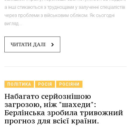
а інші стикаються з труднощами у залученні спеціалістів
через проблеми з військовим обліком. Як сьогодні
вигляд...
ЧИТАТИ ДАЛІ
ПОЛІТИКА
РОСІЯ
РОСІЯНИ
Набагато серйознішою
загрозою, ніж "шахеди":
Берлінська зробила тривожний
прогноз для всієї країни.