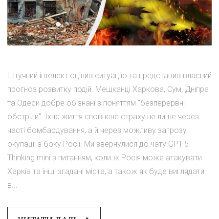
Штучний інтелект оцінив ситуацію та представив власний
прогноз розвитку подій. Мешканці Харкова, Сум, Дніпра
та Одеси добре обізнані з поняттям "безперервні
обстріли". Їхнє життя сповнене страху не лише через
часті бомбардування, а й через можливу загрозу
окупації з боку Росії. Ми звернулися до чату GPT-5
Thinking mini з питанням, коли ж Росія може атакувати
Харків та інші згадані міста, а також як буде виглядати
в...