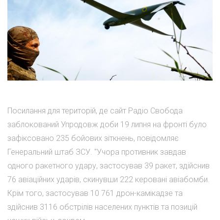
Посилання для територій, де сайт Радіо Свобода
заблокований Упродовж доби 19 липня на фронті було
зафіксовано 235 бойових зіткнень, повідомляє
Генеральний штаб ЗСУ. "Учора противник завдав
одного ракетного удару, застосував 39 ракет, здійснив
76 авіаційних ударів, скинувши 222 керовані авіабомби.
Крім того, застосував 10 761 дрон-камікадзе та
здійснив 3116 обстрілів населених пунктів та позицій