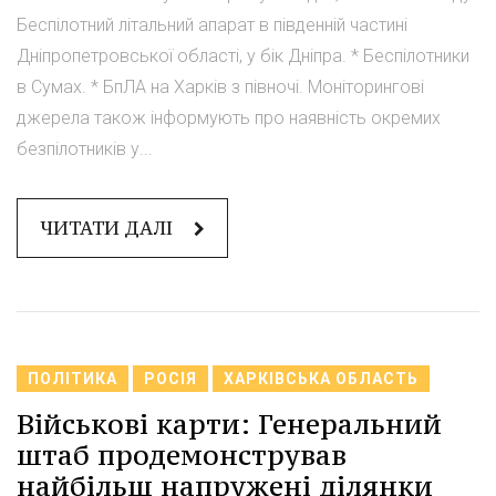
Беспілотний літальний апарат в південній частині
Дніпропетровської області, у бік Дніпра. * Беспілотники
в Сумах. * БпЛА на Харків з півночі. Моніторингові
джерела також інформують про наявність окремих
безпілотників у...
ЧИТАТИ ДАЛІ
ПОЛІТИКА
РОСІЯ
ХАРКІВСЬКА ОБЛАСТЬ
Військові карти: Генеральний
штаб продемонстрував
найбільш напружені ділянки