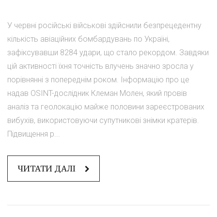
У червні російські військові здійснили безпрецедентну
кількість авіаційних бомбардувань по Україні,
зафіксувавши 8284 удари, що стало рекордом. Завдяки
цій активності їхня точність влучень значно зросла у
порівнянні з попереднім роком. Інформацію про це
надав OSINT-дослідник Клеман Молен, який провів
аналіз та геолокацію майже половини зареєстрованих
вибухів, використовуючи супутникові знімки кратерів.
Підвищення р...
ЧИТАТИ ДАЛІ