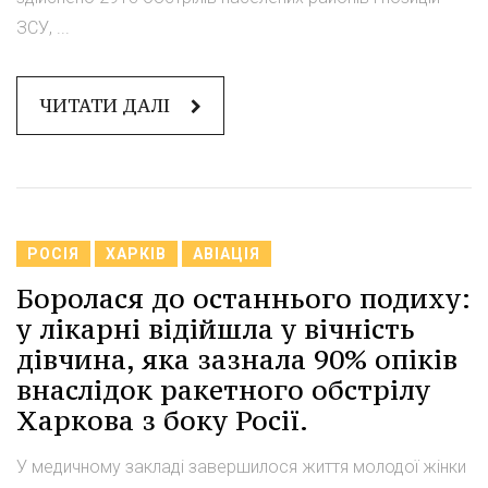
ЗСУ, ...
ЧИТАТИ ДАЛІ
РОСІЯ
ХАРКІВ
АВІАЦІЯ
Боролася до останнього подиху:
у лікарні відійшла у вічність
дівчина, яка зазнала 90% опіків
внаслідок ракетного обстрілу
Харкова з боку Росії.
У медичному закладі завершилося життя молодої жінки