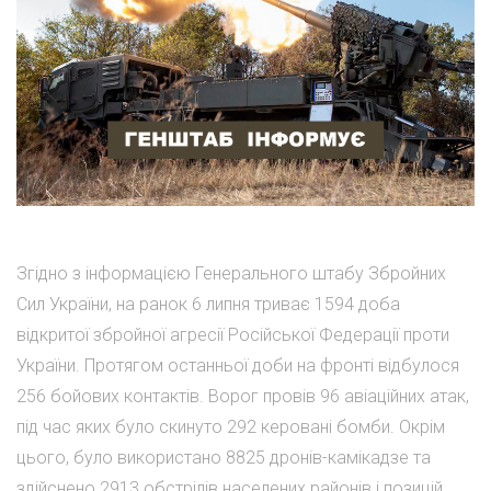
Згідно з інформацією Генерального штабу Збройних
Сил України, на ранок 6 липня триває 1594 доба
відкритої збройної агресії Російської Федерації проти
України. Протягом останньої доби на фронті відбулося
256 бойових контактів. Ворог провів 96 авіаційних атак,
під час яких було скинуто 292 керовані бомби. Окрім
цього, було використано 8825 дронів-камікадзе та
здійснено 2913 обстрілів населених районів і позицій