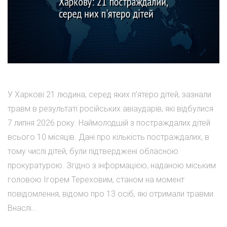
У Харкові 21 людина, серед яких п’ятеро дітей, зазнали
травм в результаті російських авіаударів, які відбулися
7 липня 2026 року. Наймолодшій з постраждалих дітей
всього 10 місяців. Дані про кількість постраждалих, в
тому числі дітей, були підтверджені обласною
прокуратурою. Згідно з інформацією, наданою міським
головою Ігорем Тереховим, станом на момент
повідомлення, відомо про 13 осіб, які отримали травми.
Внаслі...