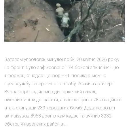
Загалом упродовж минулої доби, 20 квітня 2026 року,
на фронті було зафіксовано 174 бойові зіткнення. Цю
інформацію надає Цензор.НЕТ, посилаючись на
пресслужбу Генерального штабу. Атаки з артилерії
Вчора ворог здійснив один ракетний напад,
використавши дві ракети, а також провів 78 авіаційних
атак, скинувши 239 керованих бомб. Додатково він
активізував 8953 дронів-камікадзе та вчинив 3232
обстріли населених районів ...