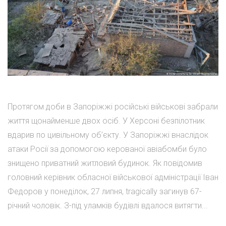
Протягом доби в Запоріжжі російські військові забрали
життя щонайменше двох осіб. У Херсоні безпілотник
вдарив по цивільному об’єкту. У Запоріжжі внаслідок
атаки Росії за допомогою керованої авіабомби було
знищено приватний житловий будинок. Як повідомив
головний керівник обласної військової адміністрації Іван
Федоров у понеділок, 27 липня, tragically загинув 67-
річний чоловік. З-під уламків будівлі вдалося витягти...