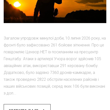
Загалом упродовж минулої доби, 10 липня 2026 року, на
фронті було зафіксовано 261 бойове зіткнення. Про це
повідомляє Цензор.НЕТ із посиланням на пресцентр
Генштабу. Атаки з артилерії Учора ворог здійснив 105
авіаційних атак, використавши 291 керовану бомбу.
Додатково, було задіяно 7360 дронів-камікадзе, а
також проведено 2822 обстріли населених районів і
наших військових позицій, серед яких 106 були виконані
з доп...