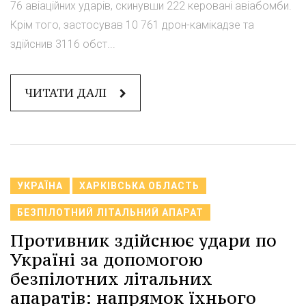
76 авіаційних ударів, скинувши 222 керовані авіабомби.
Крім того, застосував 10 761 дрон-камікадзе та
здійснив 3116 обст...
ЧИТАТИ ДАЛІ
УКРАЇНА
ХАРКІВСЬКА ОБЛАСТЬ
БЕЗПІЛОТНИЙ ЛІТАЛЬНИЙ АПАРАТ
Противник здійснює удари по
Україні за допомогою
безпілотних літальних
апаратів: напрямок їхнього