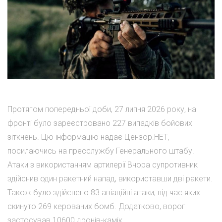
Протягом попередньої доби, 27 липня 2026 року, на
фронті було зареєстровано 227 випадків бойових
зіткнень. Цю інформацію надає Цензор.НЕТ,
посилаючись на пресслужбу Генерального штабу.
Атаки з використанням артилерії Вчора супротивник
здійснив один ракетний напад, використавши дві ракети.
Також було здійснено 83 авіаційні атаки, під час яких
скинуто 269 керованих бомб. Додатково, ворог
застосував 10600 дронів-камік...