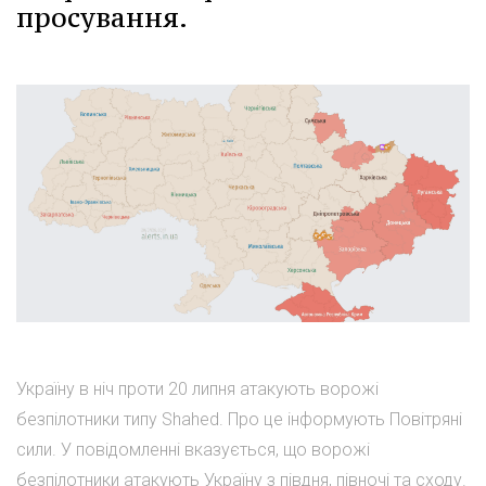
просування.
Україну в ніч проти 20 липня атакують ворожі
безпілотники типу Shahed. Про це інформують Повітряні
сили. У повідомленні вказується, що ворожі
безпілотники атакують Україну з півдня, півночі та сходу.