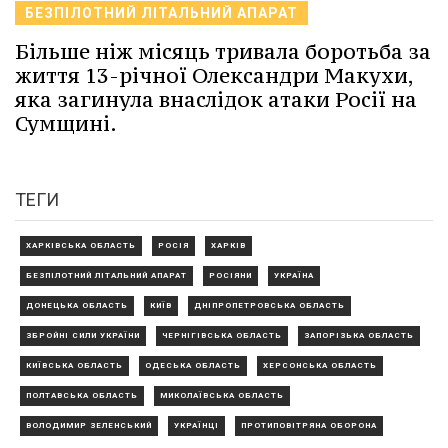
БЕЗПІЛОТНИЙ ЛІТАЛЬНИЙ АПАРАТ
Більше ніж місяць тривала боротьба за
життя 13-річної Олександри Макухи,
яка загинула внаслідок атаки Росії на
Сумщині.
ТЕГИ
ХАРКІВСЬКА ОБЛАСТЬ
РОСІЯ
ХАРКІВ
БЕЗПІЛОТНИЙ ЛІТАЛЬНИЙ АПАРАТ
РОСІЯНИ
УКРАЇНА
ДОНЕЦЬКА ОБЛАСТЬ
КИЇВ
ДНІПРОПЕТРОВСЬКА ОБЛАСТЬ
ЗБРОЙНІ СИЛИ УКРАЇНИ
ЧЕРНІГІВСЬКА ОБЛАСТЬ
ЗАПОРІЗЬКА ОБЛАСТЬ
КИЇВСЬКА ОБЛАСТЬ
ОДЕСЬКА ОБЛАСТЬ
ХЕРСОНСЬКА ОБЛАСТЬ
ПОЛТАВСЬКА ОБЛАСТЬ
МИКОЛАЇВСЬКА ОБЛАСТЬ
ВОЛОДИМИР ЗЕЛЕНСЬКИЙ
УКРАЇНЦІ
ПРОТИПОВІТРЯНА ОБОРОНА