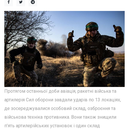
Протягом останньої доби авіація, ракетні війська та
артилерія Сил оборони завдали ударів по 13 локаціях,
де зосереджувалися особовий склад, озброєння та
військова техніка противника. Вони також знищили
п’ять артилерійських установок і один склад