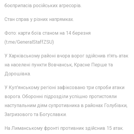
боєприпасів російських агресорів.
Стан справ у різних напрямках.
Фото: карти боїв станом на 14 березня
(t.me/GeneralStaffZSU)
У Харківському районі вчора ворог здійснив п'ять атак
на населені пункти Вовчанськ, Красне Перше та
Дорошівка.
У Куп'янському регіоні зафіксовано три спроби атаки
ворога. Оборонні підрозділи успішно протистояли
наступальним діям супротивника в районах Голубівки,
Загризового та Богуславки.
На Лиманському фронті противник здійснив 15 атак.