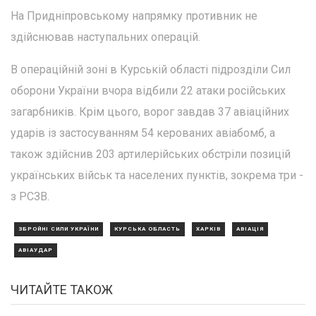
На Придніпровському напрямку противник не
здійснював наступальних операцій.
В операційній зоні в Курській області підрозділи Сил
оборони України вчора відбили 22 атаки російських
загарбників. Крім цього, ворог завдав 37 авіаційних
ударів із застосуванням 54 керованих авіабомб, а
також здійснив 203 артилерійських обстріли позицій
українських військ та населених пунктів, зокрема три -
з РСЗВ.
ЗБРОЙНІ СИЛИ УКРАЇНИ
КУРСЬКА ОБЛАСТЬ
ХАРКІВ
АВІАЦІЯ
АВІАУДАР
ЧИТАЙТЕ ТАКОЖ