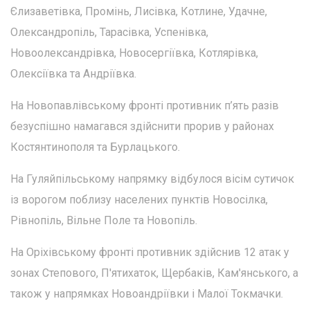
Єлизаветівка, Промінь, Лисівка, Котлине, Удачне,
Олександропіль, Тарасівка, Успенівка,
Новоолександрівка, Новосергіївка, Котлярівка,
Олексіївка та Андріївка.
На Новопавлівському фронті противник п’ять разів
безуспішно намагався здійснити прорив у районах
Костянтинополя та Бурлацького.
На Гуляйпільському напрямку відбулося вісім сутичок
із ворогом поблизу населених пунктів Новосілка,
Рівнопіль, Вільне Поле та Новопіль.
На Оріхівському фронті противник здійснив 12 атак у
зонах Степового, П'ятихаток, Щербаків, Кам'янського, а
також у напрямках Новоандріївки і Малої Токмачки.