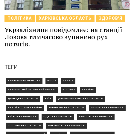
ПОЛІТИКА
ХАРКІВСЬКА ОБЛАСТЬ
ЗДОРОВ'Я
Укрзалізниця повідомляє: на станції
Лозова тимчасово зупинено рух
потягів.
ТЕГИ
ХАРКІВСЬКА ОБЛАСТЬ
РОСІЯ
ХАРКІВ
БЕЗПІЛОТНИЙ ЛІТАЛЬНИЙ АПАРАТ
РОСІЯНИ
УКРАЇНА
ДОНЕЦЬКА ОБЛАСТЬ
КИЇВ
ДНІПРОПЕТРОВСЬКА ОБЛАСТЬ
ЗБРОЙНІ СИЛИ УКРАЇНИ
ЧЕРНІГІВСЬКА ОБЛАСТЬ
ЗАПОРІЗЬКА ОБЛАСТЬ
КИЇВСЬКА ОБЛАСТЬ
ОДЕСЬКА ОБЛАСТЬ
ХЕРСОНСЬКА ОБЛАСТЬ
ПОЛТАВСЬКА ОБЛАСТЬ
МИКОЛАЇВСЬКА ОБЛАСТЬ