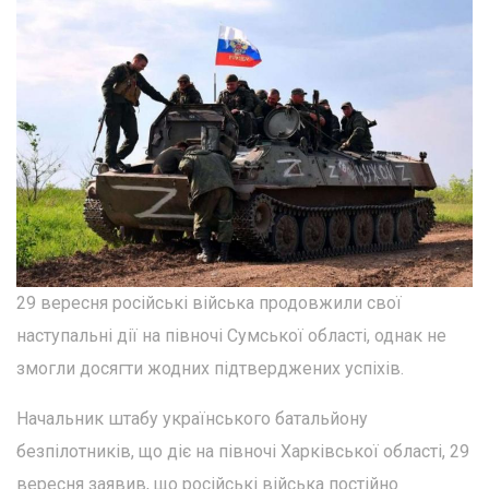
29 вересня російські війська продовжили свої
наступальні дії на півночі Сумської області, однак не
змогли досягти жодних підтверджених успіхів.
Начальник штабу українського батальйону
безпілотників, що діє на півночі Харківської області, 29
вересня заявив, що російські війська постійно