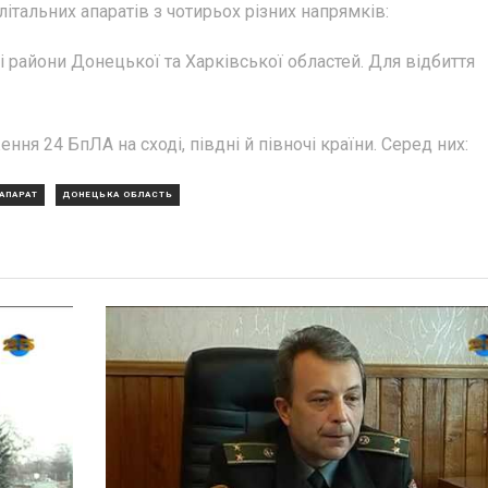
італьних апаратів з чотирьох різних напрямків:
 райони Донецької та Харківської областей. Для відбиття
я 24 БпЛА на сході, півдні й півночі країни. Серед них:
 АПАРАТ
ДОНЕЦЬКА ОБЛАСТЬ