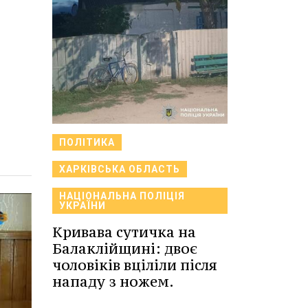
ПОЛІТИКА
ХАРКІВСЬКА ОБЛАСТЬ
НАЦІОНАЛЬНА ПОЛІЦІЯ
УКРАЇНИ
Кривава сутичка на
Балаклійщині: двоє
чоловіків вціліли після
нападу з ножем.