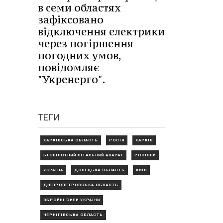
в семи областях
зафіксовано
відключення електрики
через погіршення
погодних умов,
повідомляє
"Укренерго".
ТЕГИ
ХАРКІВСЬКА ОБЛАСТЬ
РОСІЯ
ХАРКІВ
БЕЗПІЛОТНИЙ ЛІТАЛЬНИЙ АПАРАТ
РОСІЯНИ
УКРАЇНА
ДОНЕЦЬКА ОБЛАСТЬ
КИЇВ
ДНІПРОПЕТРОВСЬКА ОБЛАСТЬ
ЗБРОЙНІ СИЛИ УКРАЇНИ
ЧЕРНІГІВСЬКА ОБЛАСТЬ