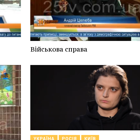
Військова справа
УКРАЇНА
РОСІЯ
КИЇВ