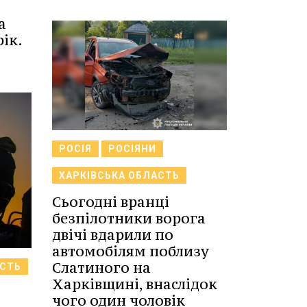
а
ік.
РОСІЯ
РОСІЯНИ
ХАРКІВСЬКА ОБЛАСТЬ
Сьогодні вранці
безпілотники ворога
двічі вдарили по
автомобілям поблизу
Слатиного на
АСТЬ
Харківщині, внаслідок
чого один чоловік