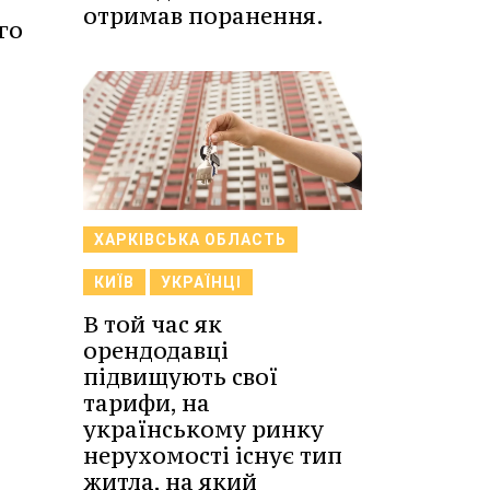
отримав поранення.
го
ХАРКІВСЬКА ОБЛАСТЬ
КИЇВ
УКРАЇНЦІ
В той час як
орендодавці
підвищують свої
тарифи, на
українському ринку
нерухомості існує тип
житла, на який