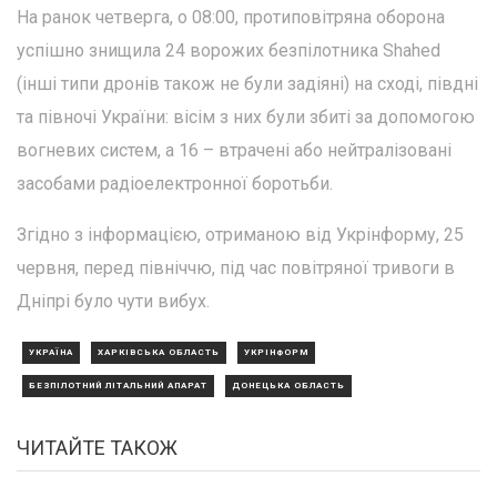
На ранок четверга, о 08:00, протиповітряна оборона
успішно знищила 24 ворожих безпілотника Shahed
(інші типи дронів також не були задіяні) на сході, півдні
та півночі України: вісім з них були збиті за допомогою
вогневих систем, а 16 – втрачені або нейтралізовані
засобами радіоелектронної боротьби.
Згідно з інформацією, отриманою від Укрінформу, 25
червня, перед північчю, під час повітряної тривоги в
Дніпрі було чути вибух.
УКРАЇНА
ХАРКІВСЬКА ОБЛАСТЬ
УКРІНФОРМ
БЕЗПІЛОТНИЙ ЛІТАЛЬНИЙ АПАРАТ
ДОНЕЦЬКА ОБЛАСТЬ
ЧИТАЙТЕ ТАКОЖ