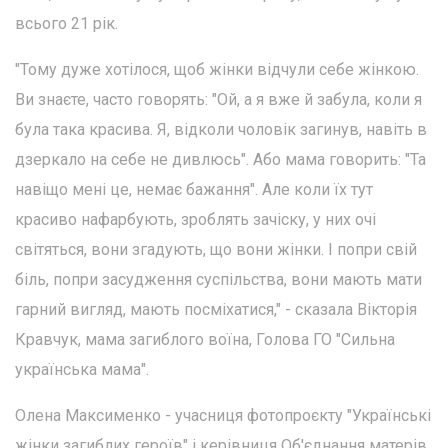
всього 21 рік.
"Тому дуже хотілося, щоб жінки відчули себе жінкою.
Ви знаєте, часто говорять: "Ой, а я вже й забула, коли я
була така красива. Я, відколи чоловік загинув, навіть в
дзеркало на себе не дивлюсь". Або мама говорить: "Та
навіщо мені це, немає бажання". Але коли їх тут
красиво нафарбують, зроблять зачіску, у них очі
світяться, вони згадують, що вони жінки. І попри свій
біль, попри засудження суспільства, вони мають мати
гарний вигляд, мають посміхатися," - сказала Вікторія
Кравчук, мама загиблого воїна, Голова ГО "Сильна
українська мама".
Олена Максименко - учасниця фотопроєкту "Українські
жінки загиблих героїв" і керівниця Об'єднання матерів