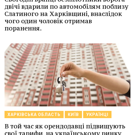
двічі вдарили по автомобілям поблизу
Слатиного на Харківщині, внаслідок
чого один чоловік отримав
поранення.
ХАРКІВСЬКА ОБЛАСТЬ
КИЇВ
УКРАЇНЦІ
В той час як орендодавці підвищують
свої тарифи, на українському ринку