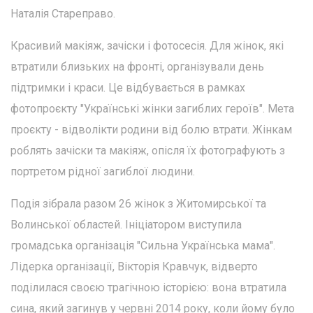
Наталія Стареправо.
Красивий макіяж, зачіски і фотосесія. Для жінок, які
втратили близьких на фронті, організували день
підтримки і краси. Це відбувається в рамках
фотопроєкту "Українські жінки загиблих героїв". Мета
проєкту - відволікти родини від болю втрати. Жінкам
роблять зачіски та макіяж, опісля їх фотографують з
портретом рідної загиблої людини.
Подія зібрала разом 26 жінок з Житомирської та
Волинської областей. Ініціатором виступила
громадська організація "Сильна Українська мама".
Лідерка організації, Вікторія Кравчук, відверто
поділилася своєю трагічною історією: вона втратила
сина, який загинув у червні 2014 року, коли йому було