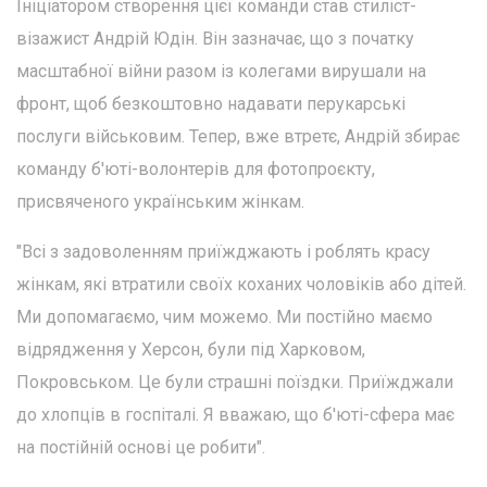
Ініціатором створення цієї команди став стиліст-
візажист Андрій Юдін. Він зазначає, що з початку
масштабної війни разом із колегами вирушали на
фронт, щоб безкоштовно надавати перукарські
послуги військовим. Тепер, вже втретє, Андрій збирає
команду б'юті-волонтерів для фотопроєкту,
присвяченого українським жінкам.
"Всі з задоволенням приїжджають і роблять красу
жінкам, які втратили своїх коханих чоловіків або дітей.
Ми допомагаємо, чим можемо. Ми постійно маємо
відрядження у Херсон, були під Харковом,
Покровськом. Це були страшні поїздки. Приїжджали
до хлопців в госпіталі. Я вважаю, що б'юті-сфера має
на постійній основі це робити".