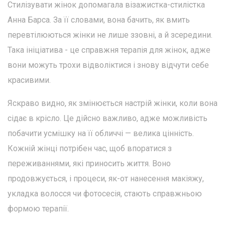
Стилізувати жінок допомагала візажистка-стилістка
Анна Барса. За її словами, вона бачить, як вмить
перевтілюються жінки не лише ззовні, а й зсередини.
Така ініціатива - це справжня терапія для жінок, адже
вони можуть трохи відволіктися і знову відчути себе
красивими.
Яскраво видно, як змінюється настрій жінки, коли вона
сідає в крісло. Це дійсно важливо, адже можливість
побачити усмішку на її обличчі — велика цінність.
Кожній жінці потрібен час, щоб впоратися з
переживаннями, які приносить життя. Воно
продовжується, і процеси, як-от нанесення макіяжу,
укладка волосся чи фотосесія, стають справжньою
формою терапії.