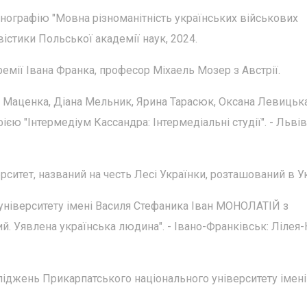
ографію "Мовна різноманітність українських військових
авістики Польської академії наук, 2024.
ії Івана Франка, професор Міхаель Мозер з Австрії.
а Маценка, Діана Мельник, Ярина Тарасюк, Оксана Левицька
єю "Інтермедіум Кассандра: Інтермедіальні студії". - Львів
итет, названий на честь Лесі Українки, розташований в Ук
ніверситету імені Василя Стефаника Іван МОНОЛАТІЙ з
 Уявлена українська людина". - Івано-Франківськ: Лілея-
іджень Прикарпатського національного університету імені