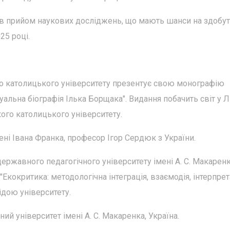
чив прийом наукових досліджень, що мають шанси на здобут
25 році.
 католицького університету презентує свою монографію
туальна біографія Ілька Борщака". Видання побачить світ у 
ого католицького університету.
ні Івана Франка, професор Ігор Сердюк з України.
ржавного педагогічного університету імені А. С. Макаренк
окритика: методологічна інтеграція, взаємодія, інтерпрета
ідою університету.
 університет імені А. С. Макаренка, Україна.