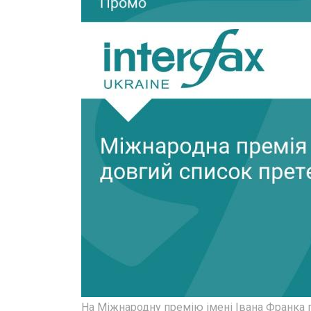
На Міжнародну премію імені Івана Франка 