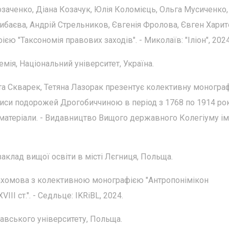
заченко, Діана Козачук, Юлія Коломієць, Ольга Мусиченко,
рибаєва, Андрій Стрельников, Євгенія Фролова, Євген Харит
 "Таксономія правових заходів". - Миколаїв: "Іліон", 2024
ія, Національний університет, Україна.
та Скварек, Тетяна Лазорак презентує колективну моногра
 описи подорожей Дрогобиччиною в період з 1768 по 1914 ро
матеріали. - Видавництво Вищого державного Колегіуму ім
клад вищої освіти в місті Лєгниця, Польща.
 Пахомова з колективною монографією "Антропонімікон
I ст.". - Седльце: IKRiBL, 2024.
шавського університету, Польща.