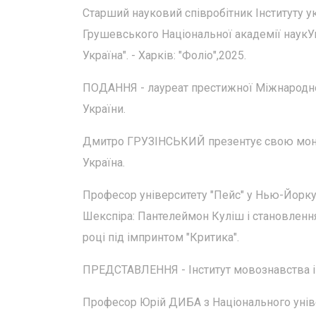
Старший науковий співробітник Інституту у
Грушевського Національної академії нау
Україна". - Харків: "Фоліо",2025.
ПОДАННЯ - лауреат престижної Міжнародної
України.
Дмитро ГРУЗІНСЬКИЙ презентує свою моногра
Україна.
Професор університету "Пейс" у Нью-Йорку
Шекспіра: Пантелеймон Куліш і становлення
році під імпринтом "Критика".
ПРЕДСТАВЛЕННЯ - Інститут мовознавства імен
Професор Юрій ДИБА з Національного уніве