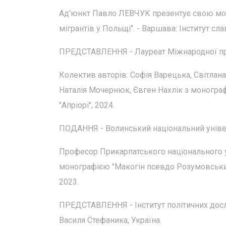
Ад'юнкт Павло ЛЕВЧУК презентує свою мон
мігрантів у Польщі". - Варшава: Інститут сл
ПРЕДСТАВЛЕННЯ - Лауреат Міжнародної прем
Колектив авторів: Софія Варецька, Світлан
Наталія Мочернюк, Євген Нахлік з монографі
"Апріорі", 2024.
ПОДАННЯ - Волинський національний універс
Професор Прикарпатського національного у
монографією "Макогін псевдо Розумовський.
2023.
ПРЕДСТАВЛЕННЯ - Інститут політичних досл
Василя Стефаника, Україна.