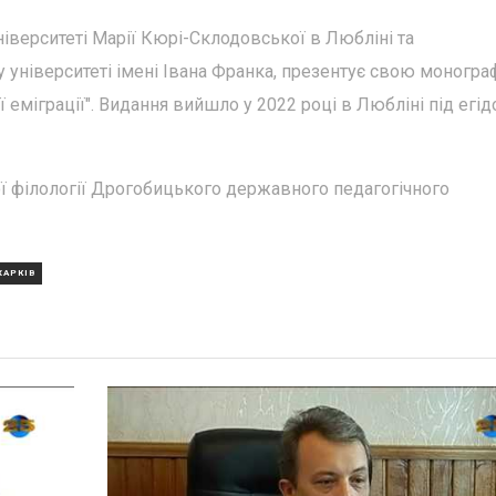
іверситеті Марії Кюрі-Склодовської в Любліні та
університеті імені Івана Франка, презентує свою моногра
кої еміграції". Видання вийшло у 2022 році в Любліні під егі
ої філології Дрогобицького державного педагогічного
ХАРКІВ