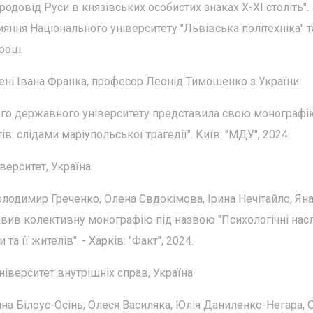
довід Руси в князівських особистих знаках X-XI століть".
яння Національного університету "Львівська політехніка" т
році.
ні Івана Франка, професор Леонід Тимошенко з України.
го державного університету представила свою монографі
: слідами маріупольської трагедії". Київ: "МДУ", 2024.
ерситет, Україна.
лодимир Греченко, Олена Євдокімова, Ірина Нечітайло, Ян
вив колективну монографію під назвою "Психологічні нас
 її жителів". - Харків: "Факт", 2024.
іверситет внутрішніх справ, Україна
яна Білоус-Осінь, Олеся Василяка, Юлія Даниленко-Негара, 