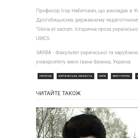
Професор Ігор Набитович, що викладає в Ун
Дрогобицькому державному педагогічному 
"Gloria et sacrum. Історична проза українсь
UMCS.
ЗАЯВА - Факультет української та зарубіжн
університету імені Івана Франка, Україна.
УКРАЇНА
ХАРКІВСЬКА ОБЛАСТЬ
КИЇВ
МАРІУПОЛЬ
ЧИТАЙТЕ ТАКОЖ