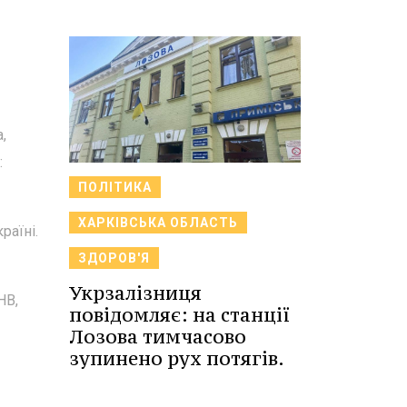
,
:
ПОЛІТИКА
ХАРКІВСЬКА ОБЛАСТЬ
раїні.
ЗДОРОВ'Я
Укрзалізниця
НВ,
повідомляє: на станції
Лозова тимчасово
зупинено рух потягів.