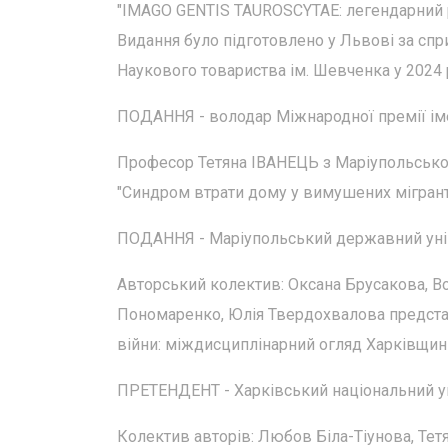
"IMAGO GENTIS TAUROSCYTAE: легендарний ро
Видання було підготовлено у Львові за спри
Наукового товариства ім. Шевченка у 2024 
ПОДАННЯ - володар Міжнародної премії іме
Професор Тетяна ІВАНЕЦЬ з Маріупольсько
"Синдром втрати дому у вимушених мігрантів
ПОДАННЯ - Маріупольський державний унів
Авторський колектив: Оксана Брусакова, Во
Пономаренко, Юлія Твердохвалова предста
війни: міждисциплінарний огляд Харківщини та
ПРЕТЕНДЕНТ - Харківський національний ун
Колектив авторів: Любов Біла-Тіунова, Тет