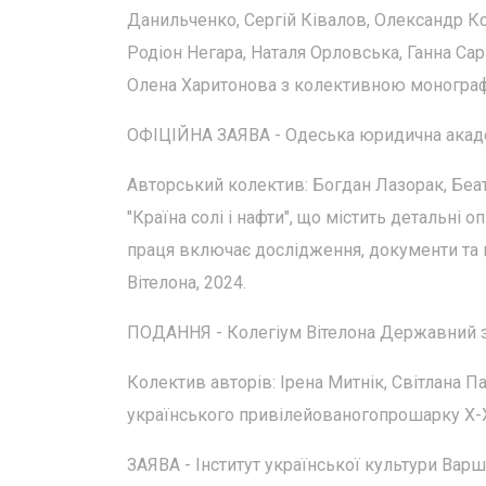
Данильченко, Сергій Ківалов, Олександр Ко
Родіон Негара, Наталя Орловська, Ганна Са
Олена Харитонова з колективною монографією
ОФІЦІЙНА ЗАЯВА - Одеська юридична академ
Авторський колектив: Богдан Лазорак, Беа
"Країна солі і нафти", що містить детальні
праця включає дослідження, документи та 
Вітелона, 2024.
ПОДАННЯ - Колегіум Вітелона Державний за
Колектив авторів: Ірена Митнік, Світлана
українського привілейoваногопрошарку X-XVII
ЗАЯВА - Інститут української культури Вар