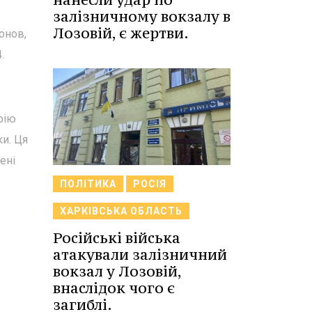
залізничному вокзалу в
Лозовій, є жертви.
онов,
.
фію
ки. Ця
ені
ПОЛІТИКА
РОСІЯ
ХАРКІВСЬКА ОБЛАСТЬ
Російські війська
атакували залізничний
вокзал у Лозовій,
внаслідок чого є
загиблі.