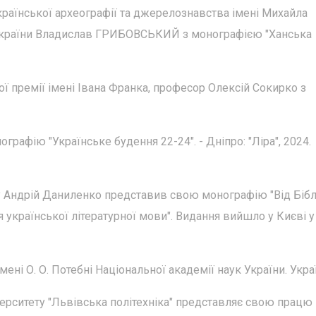
країнської археографії та джерелознавства імені Михайла
кУкраїни Владислав ГРИБОВСЬКИЙ з монографією "Ханська
 премії імені Івана Франка, професор Олексій Сокирко з
фію "Українське будення 22-24". - Дніпро: "Ліра", 2024.
 Андрій Даниленко представив свою монографію "Від Бібл
 української літературної мови". Видання вийшло у Києві у
і О. О. Потебні Національної академії наук України. Украї
рситету "Львівська політехніка" представляє свою працю