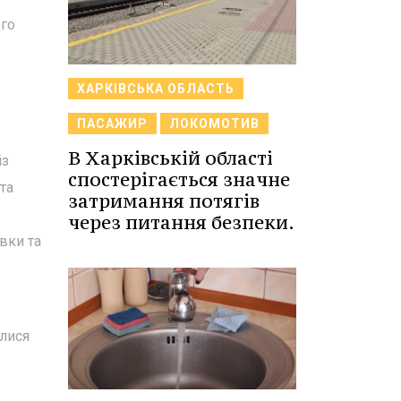
ого
ХАРКІВСЬКА ОБЛАСТЬ
ПАСАЖИР
ЛОКОМОТИВ
В Харківській області
із
спостерігається значне
та
затримання потягів
через питання безпеки.
вки та
илися