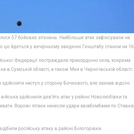
булося 57 бойових зіткнень. Найбільше атак зафіксували на
 це йдеться у вечірньому зведенні Генштабу станом на 16:
ійської Федерації постраждали прикордонні села, зокрема
а в Сумській області, а також Мхи в Чернігівській області.
дійснити наступ у сторону Бочкового, але зазнав відсічі.
війська здійснили дев'ять атак у районі Новолюбівки та
вати. Ворожі літаки нанесли удари авіабомбами по Ставках
ідбили російську атаку в районі Білогорівки.