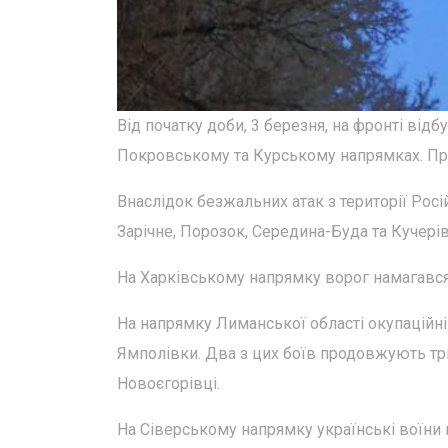
Від початку доби, 3 березня, на фронті від
Покровському та Курському напрямках. Про
Внаслідок безжальних атак з території Рос
Зарічне, Порозок, Середина-Буда та Кучерівк
На Харківському напрямку ворог намагався з
На напрямку Лиманської області окупаційні 
Ямполівки. Два з цих боїв продовжують три
Новоєгорівці.
На Сіверському напрямку українські воїни в