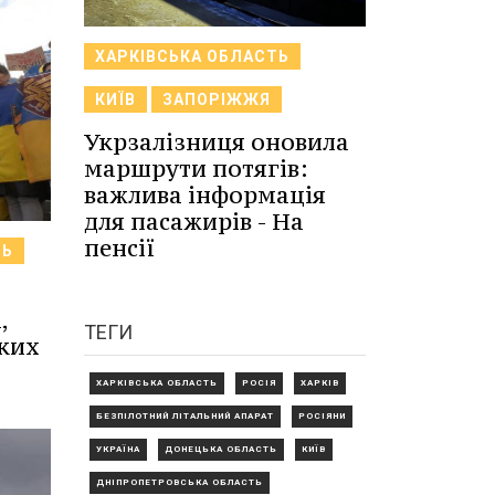
ХАРКІВСЬКА ОБЛАСТЬ
КИЇВ
ЗАПОРІЖЖЯ
Укрзалізниця оновила
маршрути потягів:
важлива інформація
для пасажирів - На
пенсії
ТЬ
,
ТЕГИ
ьких
ХАРКІВСЬКА ОБЛАСТЬ
РОСІЯ
ХАРКІВ
БЕЗПІЛОТНИЙ ЛІТАЛЬНИЙ АПАРАТ
РОСІЯНИ
УКРАЇНА
ДОНЕЦЬКА ОБЛАСТЬ
КИЇВ
ДНІПРОПЕТРОВСЬКА ОБЛАСТЬ