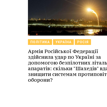
ПОЛІТИКА
УКРАЇНА
РОСІЯ
Армія Російської Федерації
здійснила удар по Україні за
допомогою безпілотних літал
апаратів: скільки "Шахедів" вд
знищити системам протиповіт
оборони?