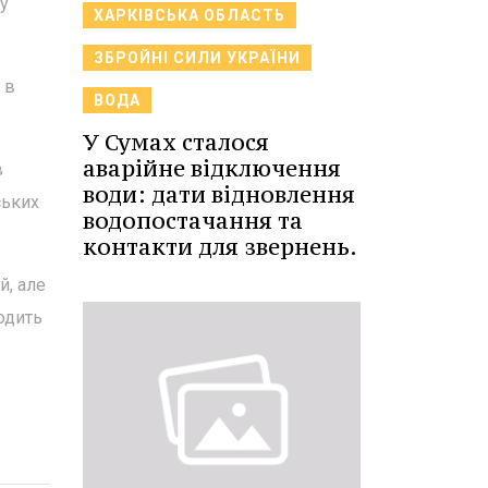
у
ХАРКІВСЬКА ОБЛАСТЬ
ЗБРОЙНІ СИЛИ УКРАЇНИ
 в
ВОДА
У Сумах сталося
аварійне відключення
в
води: дати відновлення
ських
водопостачання та
контакти для звернень.
й, але
одить