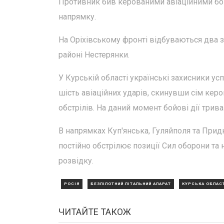
Противник бив керованими авіаційними бо
напрямку.
На Оріхівському фронті відбуваються два зі
районі Нестерянки.
У Курській області українські захисники ус
шість авіаційних ударів, скинувши сім керо
обстрілів. На даний момент бойові дії трива
В напрямках Куп'янська, Гуляйполя та Прид
постійно обстрілює позиції Сил оборони та 
розвідку.
РОСІЯ
БЕЗПІЛОТНИЙ ЛІТАЛЬНИЙ АПАРАТ
КУРСЬКА ОБЛАС
ЧИТАЙТЕ ТАКОЖ