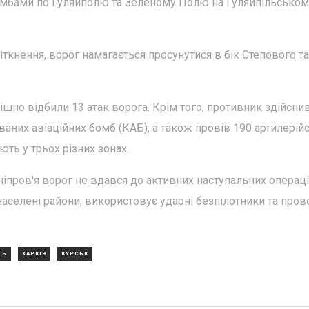
мбами по Гуляйполю та Зеленому Полю на Гуляйпільськом
ткнення, ворог намагається просунутися в бік Степового та
пішно відбили 13 атак ворога. Крім того, противник здійсни
ваних авіаційних бомб (КАБ), а також провів 190 артилерій
ють у трьох різних зонах.
ніпров'я ворог не вдався до активних наступальних операці
населені райони, використовує ударні безпілотники та пров
ТЬ
ХАРКІВ
КУРСЬК