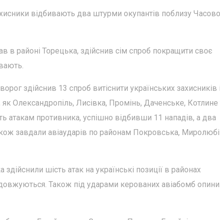
ахисники відбивають два штурми окупантів поблизу Часов
в в районі Торецька, здійснив сім спроб покращити своє
ивають.
орог здійснив 13 спроб витіснити українських захисників 
, як Олександропіль, Лисівка, Промінь, Даченське, Котлине 
ть атакам противника, успішно відбивши 11 нападів, а два
акож завдали авіаударів по районам Покровська, Миролюбі
 здійснили шість атак на українські позиції в районах
родовжуються. Також під ударами керованих авіабомб опин