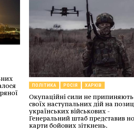
ьних
алося
ПОЛІТИКА
РОСІЯ
ХАРКІВ
ряної
Окупаційні сили не припиняють
своїх наступальних дій на позиц
українських військових -
Генеральний штаб представив но
карти бойових зіткнень.