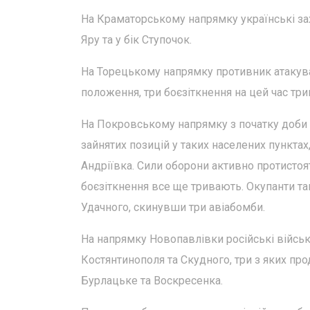
На Краматорському напрямку українські з
Яру та у бік Ступочок.
На Торецькому напрямку противник атакува
положення, три боєзіткнення на цей час тр
На Покровському напрямку з початку доби в
зайнятих позицій у таких населених пунктах
Андріївка. Сили оборони активно протистоя
боєзіткнення все ще тривають. Окупанти т
Удачного, скинувши три авіабомби.
На напрямку Новопавлівки російські війська
Костянтинополя та Скудного, три з яких п
Бурлацьке та Воскресенка.