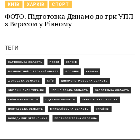
КИЇВ
ХАРКІВ
СПОРТ
ФОТО. Підготовка Динамо до гри УПЛ
з Вересом у Рівному
ТЕГИ
ХАРКІВСЬКА ОБЛАСТЬ
РОСІЯ
ХАРКІВ
БЕЗПІЛОТНИЙ ЛІТАЛЬНИЙ АПАРАТ
РОСІЯНИ
УКРАЇНА
ДОНЕЦЬКА ОБЛАСТЬ
КИЇВ
ДНІПРОПЕТРОВСЬКА ОБЛАСТЬ
ЗБРОЙНІ СИЛИ УКРАЇНИ
ЧЕРНІГІВСЬКА ОБЛАСТЬ
ЗАПОРІЗЬКА ОБЛАСТЬ
КИЇВСЬКА ОБЛАСТЬ
ОДЕСЬКА ОБЛАСТЬ
ХЕРСОНСЬКА ОБЛАСТЬ
ПОЛТАВСЬКА ОБЛАСТЬ
МИКОЛАЇВСЬКА ОБЛАСТЬ
УКРАЇНЦІ
ВОЛОДИМИР ЗЕЛЕНСЬКИЙ
ПРОТИПОВІТРЯНА ОБОРОНА