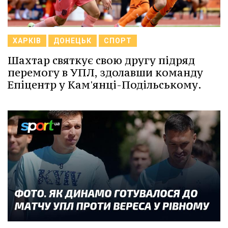
ХАРКІВ
ДОНЕЦЬК
СПОРТ
Шахтар святкує свою другу підряд
перемогу в УПЛ, здолавши команду
Епіцентр у Кам'янці-Подільському.