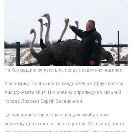
На Харківщині очікують на появу незвичних новинок.
У зоопарку Лозівської громади батько-страус взявся
висиджувати яйця. Цю новину оприлюднив міський
голова Лозової Сергій Зеленський.
Ця подія має велике значення для майбутнього
розвитку цього екологічного центру. Мешканці цього