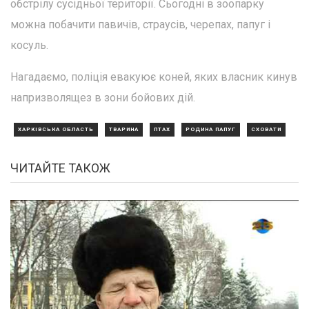
обстрілу сусідньої території. Сьогодні в зоопарку
можна побачити павичів, страусів, черепах, папуг і
косуль.
Нагадаємо, поліція евакуює коней, яких власник кинув
напризволящез в зони бойових дій.
ХАРКІВСЬКА ОБЛАСТЬ
ТВАРИНА
ПТАХ
РОДИНА ПАПУГ
СХОВАТИ
ЧИТАЙТЕ ТАКОЖ