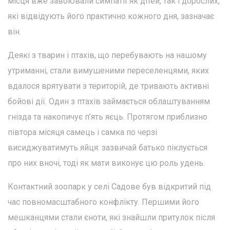
місця вже завоювали симпатії як дітей, так і дорослих,
які відвідують його практично кожного дня, зазначає
він.
Деякі з тварин і птахів, що перебувають на нашому
утриманні, стали вимушеними переселенцями, яких
вдалося врятувати з територій, де тривають активні
бойові дії. Один з птахів займається облаштуванням
гнізда та накопичує п’ять яєць. Протягом приблизно
півтора місяця самець і самка по черзі
висиджуватимуть яйця: зазвичай батько піклується
про них вночі, тоді як мати виконує цю роль удень.
Контактний зоопарк у селі Садове був відкритий під
час повномасштабного конфлікту. Першими його
мешканцями стали єноти, які знайшли притулок після