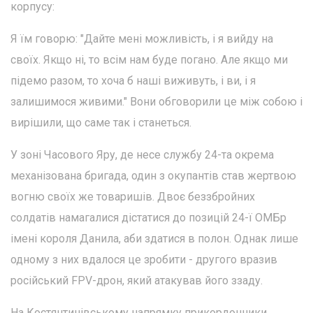
корпусу:
Я їм говорю: "Дайте мені можливість, і я вийду на
своїх. Якщо ні, то всім нам буде погано. Але якщо ми
підемо разом, то хоча б наші виживуть, і ви, і я
залишимося живими." Вони обговорили це між собою і
вирішили, що саме так і станеться.
У зоні Часового Яру, де несе службу 24-та окрема
механізована бригада, один з окупантів став жертвою
вогню своїх же товаришів. Двоє беззбройних
солдатів намагалися дістатися до позицій 24-ї ОМБр
імені короля Данила, аби здатися в полон. Однак лише
одному з них вдалося це зробити - другого вразив
російський FPV-дрон, який атакував його ззаду.
На Костянтинівському напрямку прикордонники