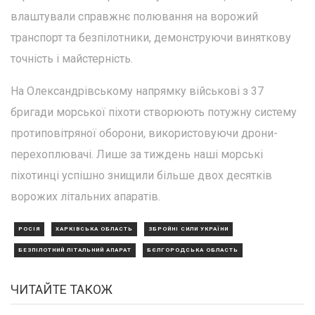
влаштували справжнє полювання на ворожий
транспорт та безпілотники, демонструючи виняткову
точність і майстерність.
На Олександрівському напрямку військові з 37
бригади морської піхоти створюють потужну систему
протиповітряної оборони, використовуючи дрони-
перехоплювачі. Лише за тиждень наші морські
піхотинці успішно знищили більше двох десятків
ворожих літальних апаратів.
РОСІЯ
ХАРКІВСЬКА ОБЛАСТЬ
ЗБРОЙНІ СИЛИ УКРАЇНИ
БЕЗПІЛОТНИЙ ЛІТАЛЬНИЙ АПАРАТ
БЄЛГОРОДСЬКА ОБЛАСТЬ
ЧИТАЙТЕ ТАКОЖ