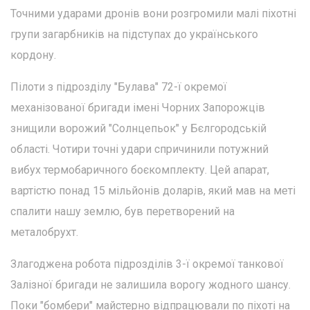
Точними ударами дронів вони розгромили малі піхотні
групи загарбників на підступах до українського
кордону.
Пілоти з підрозділу "Булава" 72-ї окремої
механізованої бригади імені Чорних Запорожців
знищили ворожий "Солнцепьок" у Бєлгородській
області. Чотири точні удари спричинили потужний
вибух термобаричного боєкомплекту. Цей апарат,
вартістю понад 15 мільйонів доларів, який мав на меті
спалити нашу землю, був перетворений на
металобрухт.
Злагоджена робота підрозділів 3-ї окремої танкової
Залізної бригади не залишила ворогу жодного шансу.
Поки "бомбери" майстерно відпрацювали по піхоті на