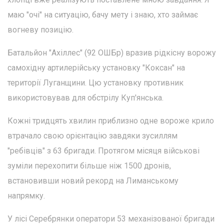
маю "очі" на ситуацію, бачу мету і знаю, хто займає
вогневу позицію.
Батальйон "Ахіллес" (92 ОШБр) вразив рідкісну ворожу
самохідну артилерійську установку "Коксан" на
території Луганщини. Цю установку противник
використовував для обстрілу Куп'янська.
Кожні тридцять хвилин приблизно одне ворожe крило
втрачало свою орієнтацію завдяки зусиллям
"ребівців" з 63 бригади. Протягом місяця військові
зуміли перехопити більше ніж 1500 дронів,
встановивши новий рекорд на Лиманському
напрямку.
У лісі Серебрянки оператори 53 механізованої бригади