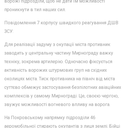
ворожі підрозділи, щоб не дати їм можливості
проникнути в тил наших сил.
Повідомлення 7 корпусу швидкого реагування ДШВ
ЗСУ:
Для реалізації задуму з окупації міста противник
заводить у центральну частину Мирнограду важку
техніку, зокрема артилерію. Одночасно фіксується
активність ворожих штурмових груп на східних
околицях міста. Тиск противника на північ від міста
суттєво обмежує застосування безпілотних авіаційних
комплексів у самому Мирнограді. Це, своєю чергою,
звужує можливості вогневого впливу на ворога.
На Покровському напрямку підрозділи 46
аеромобільної стирають окупантів з лиця землі. Бійці