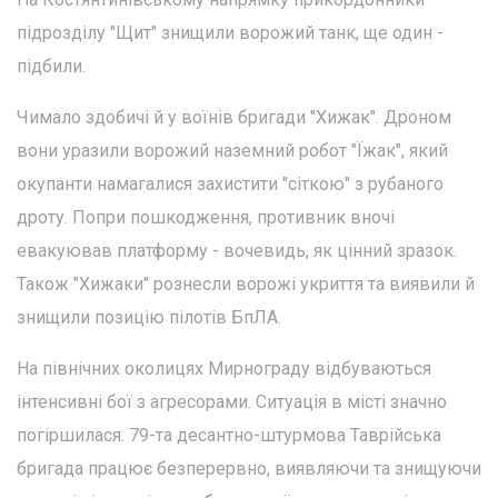
підрозділу "Щит" знищили ворожий танк, ще один -
підбили.
Чимало здобичі й у воїнів бригади "Хижак". Дроном
вони уразили ворожий наземний робот "Їжак", який
окупанти намагалися захистити "сіткою" з рубаного
дроту. Попри пошкодження, противник вночі
евакуював платформу - вочевидь, як цінний зразок.
Також "Хижаки" рознесли ворожі укриття та виявили й
знищили позицію пілотів БпЛА.
На північних околицях Мирнограду відбуваються
інтенсивні бої з агресорами. Ситуація в місті значно
погіршилася. 79-та десантно-штурмова Таврійська
бригада працює безперервно, виявляючи та знищуючи