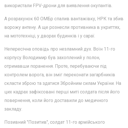
використали FPV-дрони для виявлення окупантів.
А розрахунок 60 ОМБр спалив вантажівку, НРК та збив
ворожу антену. А ще рознесли противника в укриттях,
на мототехніці, у дворах будинків і у сараї.
Непересічна оповідь про незламний дух. Воїн 11-го
корпусу Володимир був захоплений у полон,
отримавши поранення. Проте, перебуваючи під
контролем ворога, він зміг переконати загарбників
скласти зброю та здатися Збройним силам України. На
цих кадрах зафіксовані перші миті солдата після його
повернення, коли його доставили до медичного
закладу.
Позивний "Позитив", солдат 11-го армійського