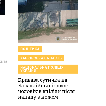
ПОЛІТИКА
ХАРКІВСЬКА ОБЛАСТЬ
а та
НАЦІОНАЛЬНА ПОЛІЦІЯ
УКРАЇНИ
Кривава сутичка на
Балаклійщині: двоє
чоловіків вціліли після
нападу з ножем.