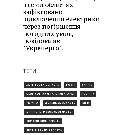
в семи областях
зафіксовано
відключення електрики
через погіршення
погодних умов,
повідомляє
"Укренерго".
ТЕГИ
ХАРКІВСЬКА ОБЛАСТЬ
РОСІЯ
ХАРКІВ
БЕЗПІЛОТНИЙ ЛІТАЛЬНИЙ АПАРАТ
РОСІЯНИ
УКРАЇНА
ДОНЕЦЬКА ОБЛАСТЬ
КИЇВ
ДНІПРОПЕТРОВСЬКА ОБЛАСТЬ
ЗБРОЙНІ СИЛИ УКРАЇНИ
ЧЕРНІГІВСЬКА ОБЛАСТЬ