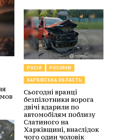
РОСІЯ
РОСІЯНИ
ХАРКІВСЬКА ОБЛАСТЬ
ня
Сьогодні вранці
умов
безпілотники ворога
двічі вдарили по
автомобілям поблизу
Слатиного на
Харківщині, внаслідок
чого один чоловік