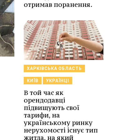
отримав поранення.
ХАРКІВСЬКА ОБЛАСТЬ
КИЇВ
УКРАЇНЦІ
В той час як
орендодавці
підвищують свої
тарифи, на
українському ринку
нерухомості існує тип
житла, на який