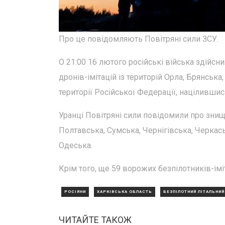
Про це повідомляють Повітряні сили ЗСУ.
О 21:00 16 лютого російські війська здійсн
дронів-імітацій із територій Орла, Брянськ
території Російської Федерації, націлившис
Уранці Повітряні сили повідомили про знище
Полтавська, Сумська, Чернігівська, Черкась
Одеська.
Крім того, ще 59 ворожих безпілотників-імі
РОСІЯНИ
ХАРКІВСЬКА ОБЛАСТЬ
БЕЗПІЛОТНИЙ ЛІТАЛЬНИЙ
ЧИТАЙТЕ ТАКОЖ