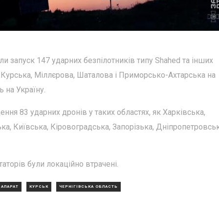
или запуск 147 ударних безпілотників типу Shahed та інших
а, Курська, Міллєрова, Шаталова і Приморсько-Ахтарська на
ь на Україну.
ння 83 ударних дронів у таких областях, як Харківська,
ка, Київська, Кіровоградська, Запорізька, Дніпропетровськ
таторів були локаційно втрачені.
 АПАРАТ
КУРСЬК
ЧЕРНІГІВСЬКА ОБЛАСТЬ