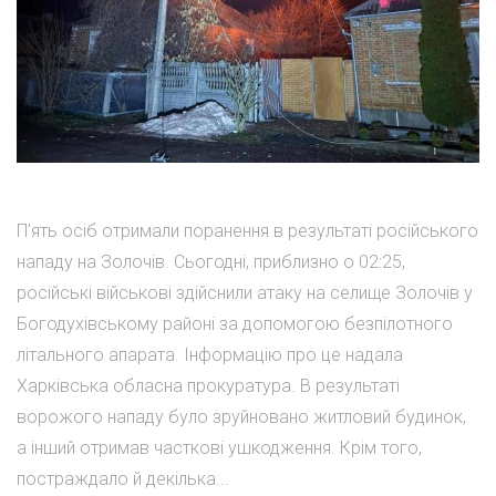
П'ять осіб отримали поранення в результаті російського
нападу на Золочів. Сьогодні, приблизно о 02:25,
російські військові здійснили атаку на селище Золочів у
Богодухівському районі за допомогою безпілотного
літального апарата. Інформацію про це надала
Харківська обласна прокуратура. В результаті
ворожого нападу було зруйновано житловий будинок,
а інший отримав часткові ушкодження. Крім того,
постраждало й декілька...