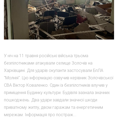
У ніч на 11 травня російські війська трьома
безпілотниками атакували селище Золочів на
Харківщині. Для ударів окупанти застосували БпЛА
"Молнія". Цю інформацію озвучив керівник Золочівської
СВА Віктор Коваленко. Один із безпілотників влучив у
приміщення Будинку культури. Будівля зазнала значних
пошкоджень. Два удари завдали значної шкоди
приватному житлу, двом гаражам та енергетичним
мережам. Інформація про постраж...