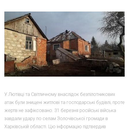
У Лютівці та Світличному внаслідок безпілотникових
атак були знищені житлові та господарські будівлі, проте
жертв не зафіксовано. 31 березня російські війська
завдали удару по селам Золочівської громади в
Харківській області. Цю інформацію підтвердив