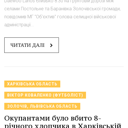
Daewoo Lanos близько 8:30 на ґрунтовій дорозі між
селами Постольне та Баранівка Золочівської громади,
повідомив МГ "Об'єктив" голова селищної військової
адміністрації...
ЧИТАТИ ДАЛІ
ХАРКІВСЬКА ОБЛАСТЬ
ВІКТОР КОВАЛЕНКО (ФУТБОЛІСТ)
ЗОЛОЧІВ, ЛЬВІВСЬКА ОБЛАСТЬ
Окупантами було вбито 8-
річного хлопчика в Харківській