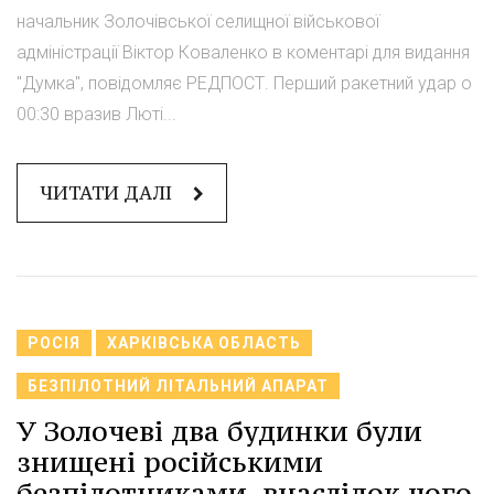
начальник Золочівської селищної військової
адміністрації Віктор Коваленко в коментарі для видання
"Думка", повідомляє РЕДПОСТ. Перший ракетний удар о
00:30 вразив Люті...
ЧИТАТИ ДАЛІ
РОСІЯ
ХАРКІВСЬКА ОБЛАСТЬ
БЕЗПІЛОТНИЙ ЛІТАЛЬНИЙ АПАРАТ
У Золочеві два будинки були
знищені російськими
безпілотниками, внаслідок чого