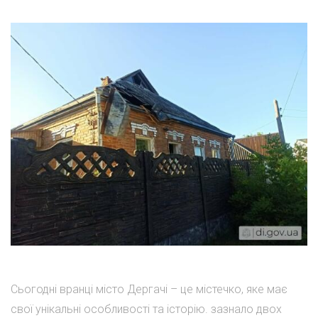
Сьогодні вранці місто Дергачі – це містечко, яке має
свої унікальні особливості та історію. зазнало двох