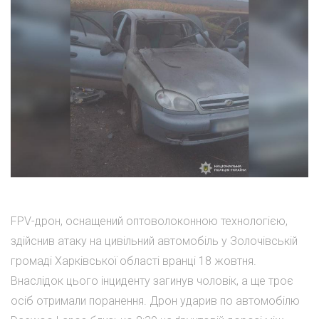
FPV-дрон, оснащений оптоволоконною технологією,
здійснив атаку на цивільний автомобіль у Золочівській
громаді Харківської області вранці 18 жовтня.
Внаслідок цього інциденту загинув чоловік, а ще троє
осіб отримали поранення. Дрон ударив по автомобілю