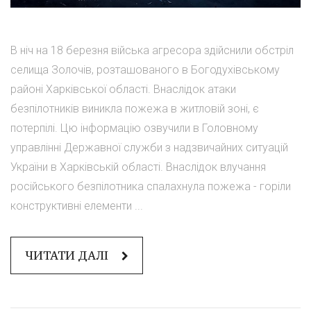
В ніч на 18 березня війська агресора здійснили обстріл
селища Золочів, розташованого в Богодухівському
районі Харківської області. Внаслідок атаки
безпілотників виникла пожежа в житловій зоні, є
потерпілі. Цю інформацію озвучили в Головному
управлінні Державної служби з надзвичайних ситуацій
України в Харківській області. Внаслідок влучання
російського безпілотника спалахнула пожежа - горіли
конструктивні елементи ...
ЧИТАТИ ДАЛІ