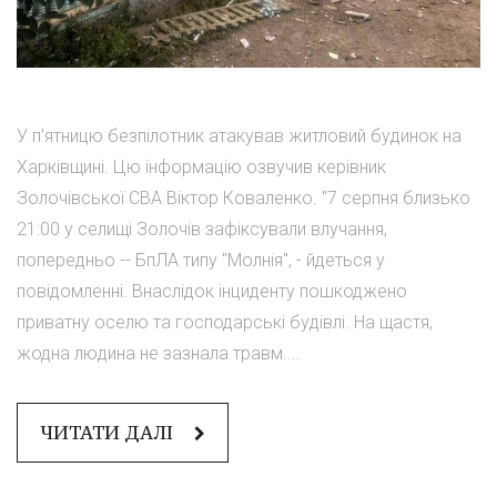
У п'ятницю безпілотник атакував житловий будинок на
Харківщині. Цю інформацію озвучив керівник
Золочівської СВА Віктор Коваленко. "7 серпня близько
21:00 у селищі Золочів зафіксували влучання,
попередньо -- БпЛА типу "Молнія", - йдеться у
повідомленні. Внаслідок інциденту пошкоджено
приватну оселю та господарські будівлі. На щастя,
жодна людина не зазнала травм....
ЧИТАТИ ДАЛІ