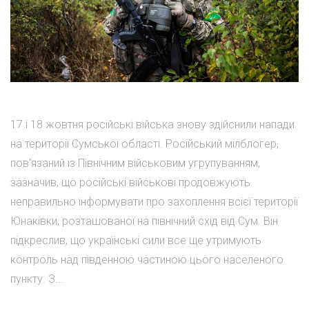
17 і 18 жовтня російські війська знову здійснили напади
на території Сумської області. Російський мілблогер,
пов'язаний із Північним військовим угрупуванням,
зазначив, що російські військові продовжують
неправильно інформувати про захоплення всієї території
Юнаківки, розташованої на північний схід від Сум. Він
підкреслив, що українські сили все ще утримують
контроль над південною частиною цього населеного
пункту. З...