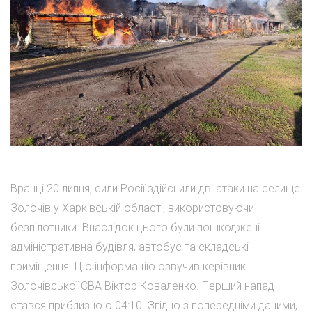
Вранці 20 липня, сили Росії здійснили дві атаки на селище
Золочів у Харківській області, використовуючи
безпілотники. Внаслідок цього були пошкоджені
адміністративна будівля, автобус та складські
приміщення. Цю інформацію озвучив керівник
Золочівської СВА Віктор Коваленко. Перший напад
стався приблизно о 04:10. Згідно з попередніми даними,