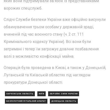
яких вони підтримували зв'язок із представниками
ворожих спецслужб.
Слідчі Служби безпеки України вже офіційно висунули
обвинувачення трьом особам у державній зраді,
вчиненій під час воєнного стану (ч. 2 ст. 111
Кримінального кодексу України). Всі вони були
затримані і тепер їм загрожує довічне позбавлення
волі з можливістю конфіскації майна.
Операція була проведена в Києві, а також у Донецькій,
Луганській та Київській областях під наглядом
прокуратури Донецької області.
ХАРКІВСЬКА ОБЛАСТЬ
КИЇВ
ЗБРОЙНІ СИЛИ УКРАЇНИ
БЕЗПІЛОТНИЙ ЛІТАЛЬНИЙ АПАРАТ
ДОНЕЦЬКА ОБЛАСТЬ