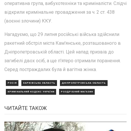
оперативна група, вибухотехніки та криміналісти. Слідчі
відкрили кримінальне провадження за ч. 2 ст. 438
(воєнні злочини) ККУ.
Нагадуємо, що 29 липня російські війська здійснили
ракетний обстріл міста Кам'янське, розташованого в
Дніпропетровській області. Цей напад призвів до
загибелі двох осіб, а ще п'ятеро отримали поранення.
Серед постраждалих була й вагітна жінка.
РОСІЯ
ХАРКІВСЬКА ОБЛАСТЬ
ДНІПРОПЕТРОВСЬКА ОБЛАСТЬ
КРИМІНАЛЬНИЙ КОДЕКС УКРАЇНИ
РОЗДРІБНИЙ МАГАЗИН
ЧИТАЙТЕ ТАКОЖ