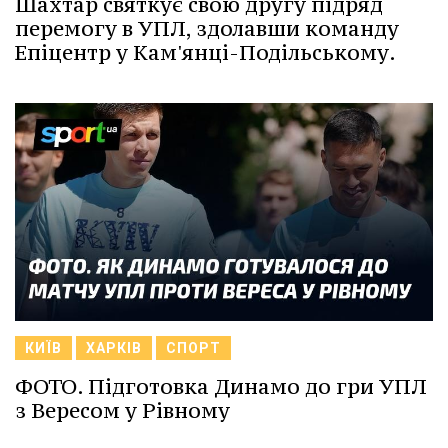
Шахтар святкує свою другу підряд
перемогу в УПЛ, здолавши команду
Епіцентр у Кам'янці-Подільському.
КИЇВ
ХАРКІВ
СПОРТ
ФОТО. Підготовка Динамо до гри УПЛ
з Вересом у Рівному