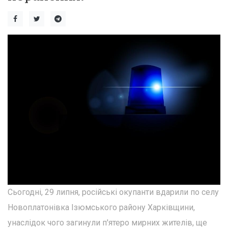
Сьогодні, 29 липня, російські окупанти вдарили по селу
Новоплатонівка Ізюмського району Харківщини,
унаслідок чого загинули п'ятеро мирних жителів, ще